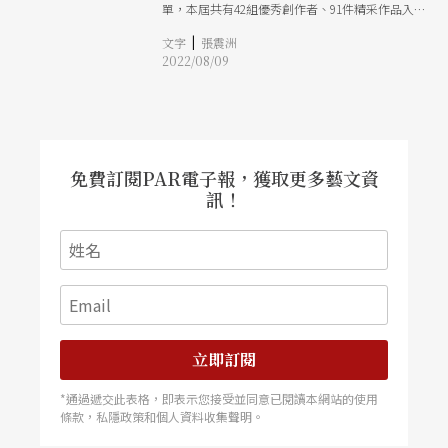
單，本屆共有42組優秀創作者、91件精采作品入
圍，將於今年10月29日的頒獎典禮上，角逐19項獎
|
文字
張震洲
項殊榮。而眾所矚目的特別獎，出版類由財團法人
2022/08/09
台南市奇美文化基金會獲得，戲曲表演類由楊麗花
獲得。
免費訂閱PAR電子報，獲取更多藝文資
訊！
立即訂閱
*通過遞交此表格，即表示您接受並同意已閱讀本網站的使用
條款，私隱政策和個人資料收集聲明。