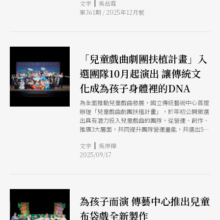
|
文字
吳岳霖
第361期 / 2025年12月號
「兒童戲曲劇團扶植計畫」入
選團隊10月起演出 讓傳統文
化成為孩子身體裡的DNA
為全面推動兒童戲曲發展，國立傳統藝術中心首度
辦理「兒童戲曲劇團扶植計畫」，於年初公開徵選
出具有潛力投入兒童戲曲的團隊，從營運、創作、
推廣3大層面，共同提升團隊營運量能，共選出5個
團隊，橫跨了京劇、歌仔戲、布袋戲與皮影戲等劇
|
文字
吳岸樺
種，包括小傳奇劇場、走戲人、看戲劇團、山宛然
2025/09/17
劇團、永興樂皮影劇團等，預計從北到南、從劇場
到校園，將帶來5齣原創大戲售票公演，超過百場
的校園巡演或藝術推廣活動，讓豐富多元的兒童戲
曲如蒲公英般隨風飛揚遍地開花。
為孩子而演 傳藝中心推出兒童
布袋戲全新製作