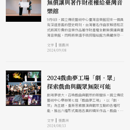
無償讓與著作財產權給臺灣音
樂館
9月6日，國立傳統藝術中心臺灣音樂館迎來一個具
有深遠意義的歷史時刻，台灣著名作曲家賴德和正
式將其珍貴的音樂作品著作財產權全數無償讓與臺
灣音樂館，同時將樂譜手稿捐贈給館方典藏保存。
此壯舉不僅彰顯賴德和對台灣音樂文化的深厚承
|
文字
張震洲
諾，更為臺灣音樂館在保存與推廣台灣音樂資產的
2024/09/08
使命上，增添了一項重要的文化瑰寶。
2024戲曲夢工場「劇．眾」
探索戲曲與觀眾無限可能
劇場夢很大，召喚戲曲與觀眾的新關係。國立傳統
藝術中心舉辦第七屆「戲曲夢工場」，以「劇．
眾」為主題，重新思索展演與觀眾互動的各種可
能，推出六檔形式風格各異的精采作品，戲曲、曲
藝、行為藝術、影像、光影、聲響、當代劇場等元
|
文字
張震洲
素在此創意交鋒，從9月7日至10月13日，連續六週
2024/08/13
於臺灣戲曲中心多功能廳上演，將為觀眾帶來全新