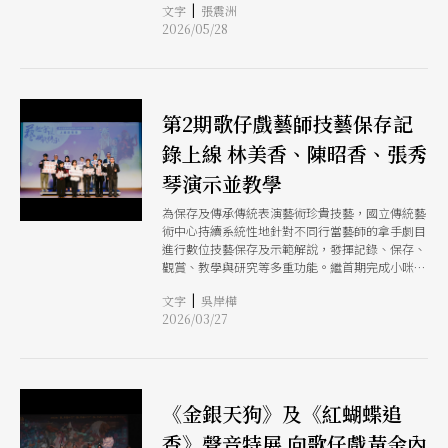
|
文字
張震洲
偶戲、歌仔戲、即興劇與馬戲演出等形式，打造9
2026/05/28
檔風格各異的兒童戲曲作品，邀請大小朋友一起穿
越不同形式的小戲台。
第2期歌仔戲藝師技藝保存記
錄上線 林美香、陳昭香、張秀
琴演示並教學
為保存及傳承傳統表演藝術珍貴技藝，國立傳統藝
術中心持續系統性地針對不同行當藝師的拿手劇目
進行數位技藝保存及示範解說，發揮記錄、保存、
觀賞、教學與研究等多重功能。繼首期完成小咪、
孫榮輝、許亞芬、張孟逸4位藝師的技藝記錄後，
|
文字
吳岸樺
第2期續完成林美香、陳昭香、張秀琴3位歌仔戲資
2026/03/27
深藝師之技藝保存記錄。接下來的第3期則正在製
作唐美雲及陳勝在兩位藝師的保存影音。
《金銀天狗》及《紅蝴蝶追
香》聲音特展 向歌仔戲黃金內