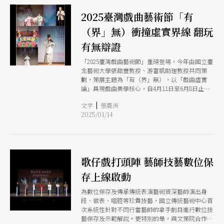
2025臺灣戲曲藝術節「有
（界」無）衝撞虛實界線 翻玩
有無辯證
「2025臺灣戲曲藝術節」重磅登場，今年由國立臺
北藝術大學張啟豐教授、游富凱助理教授共同策
劃，策展主題為「有（界」無），以「戲曲虛實
論」具現戲曲美學核心，自4月11日至6月8日止，
在臺灣戲曲中心匯聚11組戲曲團隊，一同開展「戲
|
文字
張震洲
曲vs.虛實」新旅程。
2025/01/14
歌仔戲打頭陣 藝師技藝數位保
存上線啟動
為數位保存及傳承傳統表演藝術資深藝師演出身
段、做表、唱腔等珍貴技藝，國立傳統藝術中心首
次系統性針對不同行當藝師的拿手劇目進行數位技
藝保存及示範解說。更特別的是，與文策院合作，