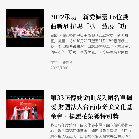
2022承功─新秀舞臺 16位戲
曲新星 拚場「承」藝展「功」
由國立傳統藝術中心主辦的「2022承功─新秀舞
臺」劇展，將於10月20日起至11月13於臺灣戲曲中
心小表演廳鳴鑼開演。自2016開辦至今、來到第6
個年頭的「承功─新秀舞臺」，今年廣納12團優秀
戲曲團隊、16位新秀，囊括歌仔、客家、亂彈、
|
文字
張震洲
京、豫等5個劇種，共計12檔、22場演出，不同劇
2022/10/06
種新秀同台拚戲，以功底相互激盪砥礪、交織出最
不凡的青春歌。
第33屆傳藝金曲獎入圍名單揭
曉 財團法人台南市奇美文化基
金會、楊麗花榮獲特別獎
藝文界年度盛事，由文化部指導、國立傳統藝術中
心主辦的第33屆傳藝金曲獎即將隆重登場， 9日由
總召集人徐亞湘、出版類召集人劉富美公布入圍名