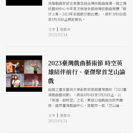
為推動國家語言發展並結合傳統戲曲推廣，國立傳
統藝術中心今年首次辦理全國級傳統戲曲競賽「歌
仔上青－2023年全國歌仔戲比賽」，將於3月6日起
至4月30日止開放報名。
|
文字
張震洲
2023/02/14
2023臺灣戲曲藝術節 時空英
雄結伴前行、豪傑聚首芝山論
戲
由國立臺北藝術大學副教授張啟豐策展的「2023臺
灣戲曲藝術節」，將自4月6日至5月28日止，以
「英雄．超時空」之名，集結12組戲曲及跨界團
隊，匯聚臺灣戲曲中心，邀觀眾一起「芝山論
戲」。
|
文字
張震洲
2023/01/31