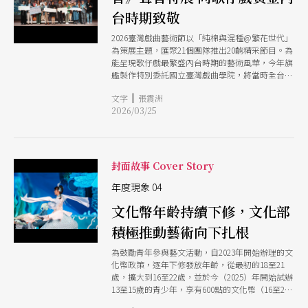
台時期致敬
2026臺灣戲曲藝術節以「純棉與混種@繁花世代」
為策展主題，匯聚21個團隊推出20齣精采節目。為
能呈現歌仔戲最繁盛內台時期的藝術風華，今年旗
艦製作特別委託國立臺灣戲曲學院，將當時全台最
具規模團隊「拱樂社」的經典連台大戲《金銀天
|
文字
張震洲
狗》，以上下本形式重現舞台。除了精采系列演
2026/03/25
出，今年更首度於臺灣音樂館3樓特展室推出為期
近3個月的「紅蝴蝶追香──從內臺到劇場的聲音
特展」，藉由珍貴的歷史影音，重溯1950-70年代
商業內台的多聲腔聲景。邀請觀眾透過本屆藝術節
「系列演出」及「聲音特展」的雙重規劃，更深刻
封面故事 Cover Story
的品味台灣戲曲發展歷程的豐姿百態，見證永不停
止變異的強韌生命力。
年度現象 04
文化幣年齡持續下修，文化部
積極推動藝術向下扎根
為鼓勵青年參與藝文活動，自2023年開始辦理的文
化幣政策，逐年下修發放年齡，從最初的18至21
歲，擴大到16至22歲，並於今（2025）年開始試辦
13至15歲的青少年，享有600點的文化幣（16至22
歲目前為1200點）。