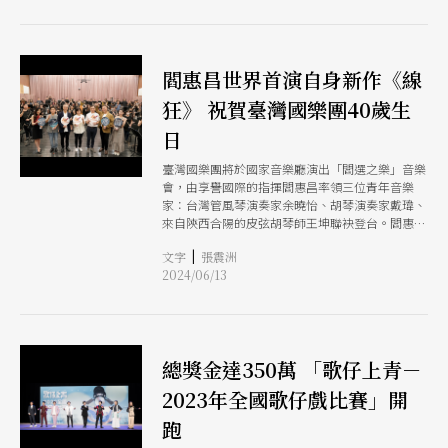
的看戲體驗。
閻惠昌世界首演自身新作《線
狂》 祝賀臺灣國樂團40歲生
日
臺灣國樂團將於國家音樂廳演出「閻選之樂」音樂
會，由享譽國際的指揮閻惠昌率領三位青年音樂
家：台灣管風琴演奏家余曉怡、胡琴演奏家戴瑋、
來自陝西合陽的皮弦胡琴師王坤聯袂登台。閻惠昌
曾於2013年至2017年擔任臺灣國樂團音樂總監，與
|
文字
張震洲
樂團緣分深厚，他表示：「希望透過這次音樂會，
2024/06/13
由我精選的四首樂曲，祝賀臺灣國樂團40歲生日快
樂。」
總獎金達350萬 「歌仔上青－
2023年全國歌仔戲比賽」開
跑