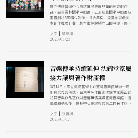
國立傳統藝術中心首度推出專屬兒童的布袋戲作
品，由真雲林閣掌中劇團、五洲勝義閣掌中劇團及
雷音劇坊3團精心製作，將去年從「兒童布袋戲劇
本創作推廣計畫」劇本徵件脫穎而出的特優、優選
的3部作品搬上舞台。
|
文字
吳岸樺
2025/06/23
音樂傳承持續延伸 沈錦堂家屬
接力讓與著作財產權
3月14日，國立傳統藝術中心臺灣音樂館舉辦一場
別具意義的儀式，台灣著名作曲家沈錦堂家屬正式
將其音樂作品著作財產權無償讓與臺灣音樂館。這
是繼賴德和後，傳藝中心獲讓與的第二位著作財產
權音樂家，象徵著台灣音樂文化傳承的重要里程
|
文字
張震洲
碑。
2025/03/17