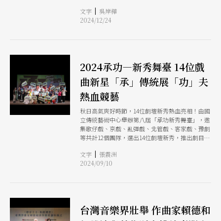
結合4D VIEWS容積擷取技術，將重點身段360度呈
|
文字
吳岸樺
現，首期已完成小咪、孫榮輝、許亞芬、張孟逸等
2024/12/24
4位藝師影音，將開放大眾線上觀賞學習。
2024承功—新秀舞臺 14位戲
曲新星「承」傳統展「功」夫
熱血競藝
秋日高氣爽好時節，14位劇壇新秀熱血亮相！由國
立傳統藝術中心舉辦第八屆「承功新秀舞臺」，邀
集歌仔戲、京戲、亂彈戲、北管戲、客家戲、豫劇
等共計12個團隊，選出14位劇壇新秀，推出劇目既
有傳統老戲也有新編傳承，兼具文武戲路，從10月
|
文字
張震洲
17日至11月3日連續三週於臺灣戲曲中心小表演廳
2024/09/10
上演，同台競藝獻上精采好戲。
台灣音樂界壯舉 作曲家賴德和