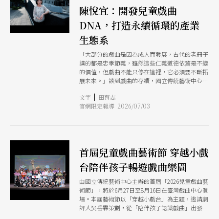
陳悅宜：開發兒童戲曲
DNA，打造永續循環的產業
生態系
「大部分的戲曲是因為成人而發展，古代的老冊子
講的都是忠孝節義，雖然這些仁義道德依舊是不變
的價值，但戲曲不能只停在這裡，它必須要不斷拓
展未來。」談到戲曲的存續，國立傳統藝術中心
（後簡稱「傳藝中心」）主任陳悅宜一針見血指
|
文字
田育志
出，「兒童」是戲曲的生命之源；得要有年輕觀眾
官網限定報導 2026/07/03
願意看戲曲，在他們長大之後又將這樣的看戲興趣
與習慣傳承給下一代，這項表演藝術才會有源源不
絕的活水與創造力。 但世代之間本來就有差異，
如果只是想將傳統或上一代所理解的戲曲套用在孩
子身上，或許不是最佳解方。「傳藝中心一直在思
首屆兒童戲曲藝術節 穿越小戲
考，怎麼開發兒童戲曲的DNA？」陳悅宜口中的
DNA，既是指涉存在於孩子體內的看戲基因與動
台陪伴孩子暢遊戲曲樂園
機，同時也包含戲曲的基本元素在內。
由國立傳統藝術中心主辦的首屆「2026兒童戲曲藝
術節」，將於6月27日至8月16日在臺灣戲曲中心登
場。本屆藝術節以「穿越小戲台」為主題，邀請劇
評人吳岳霖策劃，從「陪伴孩子認識戲曲」出發，
拆解戲曲中的身段、故事與後場音樂等元素，結合