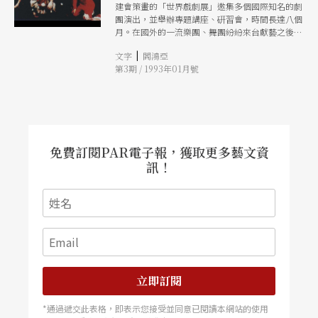
建會策畫的「世界戲劇展」邀集多個國際知名的劇
品掛在車窗上是另一種代言的方式。 需要代言，
團演出，並舉辦專題講座、硏習會，時間長達八個
便是表演的起源。代言而逼近眞相，是爲寫實；代
月。在國外的一流樂團、舞團紛紛來台獻藝之後，
言而意在言外，是爲象徵；代言而無言，是爲樂是
國人終於也能初步接觸到不同戲劇精粹的一斑。下
爲舞是爲默劇；代言而湊泊時空構建弔詭，是爲荒
|
文字
閻鴻亞
面介紹一至六月的劇場精華： 「世界戲劇展」好
誕代言的諸多面目，經過無數琢磨、提昇、整合，
第3期 / 1993年01月號
戲連台 在六個外來團體中，首先登場的高爾基劇
呈現了被認可的意義和美感時，便有了表演的藝
團，將以紮實的寫實風格，演出俄國最爲膾炙人口
術。 中國大陸六〇年代以來政治上歷經荒誕的變
的劇作家的喜劇《智者千慮必有一失》，劇情近似
革，到今天而形成人心的荒誕失落之感。這段時期
果戈里《欽差大臣》及沙葉新《假如我是眞的》的
台灣也歷經變革，很嘈雜，但不怎麼「荒誕」。我
社會諷刺，使這齣戲在大陸也廣受歡迎，一再搬
們的表演藝術界也在變革，也很嘈雜，也不怎麼荒
演。對視寫實主義爲陳腐、公式化的台灣劇壇，正
誕。劇場都年輕。尋根的、回歸鄉土的聲音似乎大
是一次領略眞正寫實魅力的機會。 皇家莎士比亞
過偶爾的模擬虛無失落的聲音；對形式的興趣整體
免費訂閱PAR電子報，獲取更多藝文資
劇團演出的錄影帶曾經多次在國內電視台播放，早
上也大過内涵和語言。或者可以説，我們的劇場還
訊！
已在塑造國人對古典莎劇表演的「定見」。這次他
在「點子」多過「底子」的階段，對社會現象的觀
們帶來去年贏得勞倫斯奧利佛獎「最佳重新創作」
察熱情很高，觀察和表現的能力則還有待琢磨。
等多項大獎的《錯中錯》，完全以現代面貌演出莎
正要拉開序幕的長達八個月的一九九三世界戲劇
翁早年的瘋狂喜劇，令人耳目一新。 日本的蜷川
展，因此將是戲劇愛好者最好的觀摹機會，尤其第
幸雄採歌舞伎風格配合現代科技演出的希臘悲劇及
一個登場的是來自俄國的國家級「高爾基劇團」。
莎劇，近年蜚聲國際，《米蒂亞》將希臘宮廷全盤
這個劇團，背後是舊俄沈厚的寫實傳統，建團後是
轉化爲濃烈的東方古典，視覺意象極爲豐富。嵐德
共產蘇聯的國家級嚴格的演員訓練；而超越於所有
三郞以男身扮演米蒂亞，發揮了「女形」的特長。
歷史和體制的，是成立七十幾年以來，藝術家和表
同時，力圖承續傳統的北希臘國家劇團則帶來「正
演者掙扎於集體主義和個人創造之間的艱辛歷程。
立即訂閱
宗」的悲劇《伊蕾克特拉》，演出亞加曼儂王室家
一個我們的社會裡所没有的劇團，一個有最好的
族悲劇中的弑母段落。在希臘，該團每年固定於各
「底子」而常常得不到發揮「點子」空間的劇團，
*通過遞交此表格，即表示您接受並同意已閱讀本網站的使用
地的露天劇場作暑期演出。 百老匯歌舞劇《比得
這樣一個劇團的演出，可以提供我們思考環境和藝