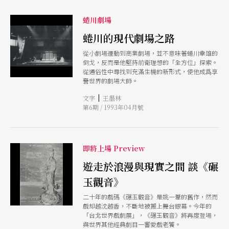
折。 除了小澤征爾外，亞裔音樂家近年來也紛紛
躍上了國際舞台。早已列入大師名錄的馬友友，獲
蜷川劇場
得蕭邦鋼琴大賽首獎的越南華裔鄧泰山，及以演奏
古鋼琴（Forte Paino）而在近幾年紅遍歐洲的新
蜷川的現代劇場之路
加坡華裔陳萬榮，都將在本月份回到國内演出。尤
其陳萬榮將演奏百年歷史的骨董琴，其琴音及特殊
從小劇場運動到商業劇場，並不意味著蜷川幸雄的
的詮釋，對於習慣現代鋼琴的聽衆來説，是個一新
倒戈，反而是他堅持前衛理想的「全方位」探索。
耳目的感受。 鍵盤樂器雖然外觀類似，都以指尖
從通俗性中尋找到充滿生機的新形式，使他成爲享
彈奏，但琴箱内却是機關重重，所牽引的機械裝置
譽世界的劇場大師。
不同──或撥、或切、或敲──發出的音質與音色
殊異，因而影響彈奏的技巧及音樂的詮釋。除了對
|
文字
王墨林
這些骨董級鍵盤樂器作一介紹外，我們也探訪了國
第6期 / 1993年04月號
家音樂廳的鋼琴室，在調音師的解説下，了解現代
鋼琴不同廠牌其間的性格與特色差異。 另外，十
一月是俄國作曲家柴可夫斯基逝世的一百周年。音
樂家一個世紀前的神秘死亡，留下了疑點處處，從
即將上場 Preview
他的信札、後代口中的査證，「眞相」的公布震驚
了柴氏樂迷。然而眞實雖然戳破了「偶像」神話，
遊走於浪漫與現實之間 談《碾
但却更貼近現世的人心，絲毫無損藝術的偉大；重
新聆聽柴氏音樂中所傳
玉觀音》
二十年的戲碼《碾玉觀音》是姚一葦的舊作，然而
戲却越沈越香，不斷地被搬上舞台銀幕。今年的
「台北世界戲劇展」，《碾玉觀音》將再度登場，
與世界其他經典劇目一響愛戲老饕。