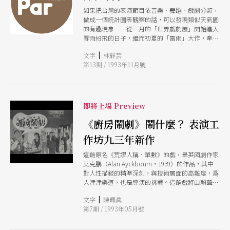
如果把台灣的表演節目依音樂、舞蹈、戲劇分類，
做成一個統計圖表觀察的話，可以發現類似天氣圖
的有趣現象──從一月的「世界戲劇展」開始進入
春雨紛飛的日子，繼而初夏的「雷雨」大作，牽引
「大陸氣流」，帶來了一夏充沛雨量，不但大表演
|
文字
林靜芸
場所裡兩岸劇團互別苗頭，甚至出現大陸團來台對
第13期 / 1993年11月號
打局面，小劇場裡年輕的劇團也熱鬧滾滾地推出新
作。但隨著秋天氣溫轉凉，戲劇節目漸進入「枯水
期」；至於舞蹈節目則一向是「偶陣雨」型態，雖
有雷雨雹──《九歌》、「澳芭」等大製作，零星
累積雨量不多，也還不至面臨「休耕」；音樂類節
即將上場 Preview
目每月降雨量平均，但自九月開始即進入颱風季
節，繼阿姆斯特丹音樂會堂管弦樂團、聖馬丁室内
《廚房鬧劇》鬧什麼？ 表演工
樂團之後，另一個暴風群就將在本月襲擊台灣。
作坊九三年新作
小澤征爾在目前樂壇呼風喚雨，成爲最有希望角逐
卡拉揚「敎父」遺缺的東方指揮。雖然他在美國奮
這齣原名《荒謬人稱．單數》的戲，是英國劇作家
鬥數十年，帶領著名的波士頓交響樂團，但也得通
艾克鵬（Alan Ayckbourn，1939）的作品，其中
過了維也納愛樂的嚴格考驗，其「大師」的地位才
對人性描敍的精準深刻，與技術層面的高難度，爲
有了背書，更加穩固。而維也納愛樂，一個所用的
人津津樂道，也是導演的挑戰。這齣戲將由賴聲川
譜都經作曲家親筆眉批的樂團，「傳統」是他們的
擔任藝術總監、翻譯兼改編。
驕傲，不設常任指揮，所有客席的指揮如要博取樂
|
文字
陳珮眞
團的好感與合作得憑賴眞本事，因此彩排時，雙方
第7期 / 1993年05月號
的「搏鬥」招數盡出，精彩絶倫。呂紹嘉目擊現場
各家大師纏鬥過程，作了第一手的報導與詳盡分