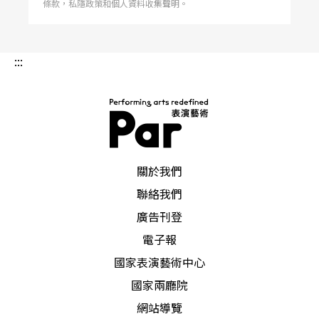
條款，私隱政策和個人資料收集聲明。
潘》挾著飛行特技與老少咸宜的娛樂效果，將巡迴
術的課題，可以提供一個社會寫實演技的範本，我
北、中、南演出。 爲國人十分熟悉的電影大師柏
們還希望，他們也提供一個見證，證明政體雖然瓦
格曼，也將藉由三島由紀夫的劇作，讓我們親覩他
解，表演藝術者却可以延續他自足的生命，從而成
致力一生的舞台藝術。 這些演出，都將配合對白
爲時
:::
字幕，減少語言的隔閡。 文建會也邀約了五個國
內的傑出劇團，在「世界戲劇展」中提出本土文化
的對應。冬靑劇團演出姚一葦的代表作《碾玉觀
音》；表演工作坊《廚房鬧劇》將荒謬的英國喜劇
移植重編，由陳立華導演；明華園推出以羅通掃北
爲題材的新戲；吳文修的首都歌劇團推出新編的孟
姜女歌劇《萬里長城》；當代傳奇劇場和蜷川劇團
同樣取材《米蒂亞》，卻將以更現代、更脫離平劇
PAR 表演藝術雜誌
傳統的風格演繹爲《樓蘭女》，並由闊別創作已久
關於我們
的許博允擔任作曲。 劇場．綜藝．藝術節 <
聯絡我們
廣告刊登
電子報
國家表演藝術中心
國家兩廳院
網站導覽