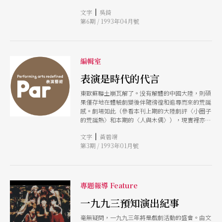
|
文字
吳錡
第6期 / 1993年04月號
編輯室
表演是時代的代言
東歐蘇聯土崩瓦解了。没有解體的中國大陸，則碩
果僅存地在體驗劇變後伴隨徬徨和追尋而來的荒誕
感。劇場如此（參看本刊上期的大陸劇評〈小圈子
的荒誕熱〉和本期的〈人與木偶〉），現實裡亦莫
不如此。在北京街頭看看，昨日爲社會主義沸騰過
|
文字
黃碧端
的熱血，今天紛紛成了爲資本主義利潤奔逐的熱
第3期 / 1993年01月號
情。計程車的車窗上十之八九掛著「毛主席」的像
或文革臂章。那慘痛的文革傷痕痊癒了麼？不是，
是感受到歷史的嘲諷荒謬，失去了英雄愛憎的認
眞！那曾經不可褻凟的，如今只是較量年份價値的
收集品；那被神化過的眼睛，如今自己掛在車窗上
專題報導 Feature
每天看著時移世易的古都，看著小市民的價値感失
落了又失落。 芸芸衆生説不眞切自己的感受，把
一九九三預知演出紀事
一個個荒誕劇搬上舞台因此是一種代言的方式；把
毫無疑問，一九九三年將是戲劇活動的盛會。由文
一個如今不知是該畏該敬還是該恨的芻像當成裝飾