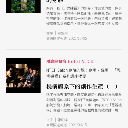
及展演，這種共製方式的成果將是由主辦製作單位
自演出完整作品的體力。 除此之外，蘇品文也希
發表國內或世界首演。而一個共製計畫可包含兩個
購買一張《少女練習》的票券，你要做的第一件事
望這次作品可以探索超越二元性別觀的女性主義世
至十多個製作單位。 比如今年在台灣國際藝術節
情是等待，像等待一陣風那樣，將視覺收起，雙手
界觀，突破傳統女性主義過於聚焦於生理女性的觀
演出的《這不是個大使館》，就是由台灣的國家兩
打開隨後，你將收到一份包裹，內有音檔，跟隨藝
點。他積極地使用「they／them」（英文代名詞
廳院和瑞士洛桑維蒂劇院聯合製作，作品通過探討
術家蘇品文的指示，與他重返一趟展演《少女須
「他們」）來作為作品目標，不再只是依賴自己個
國際政治和文化交流，呈現了一個獨特的視角。名
知》時的身體覺察之路。
人作為生理女性的身體形象，而是提議一種新的女
單中還可以看到許多其他共製單位，像是柏林藝術
|
文字
郝妮爾
性主義樣貌，打破性別的二元對立，倡導更具包容
節 （Berliner Festspiele）、維也納人民劇院
官網限定報導 2021/10/05
性的性別觀。 作為臺北藝術節國際共同製作的委
（Volkstheater Wien）等，這些單位就比較有可
託創作，蘇品文也提到創作的艱辛：「要在全球語
能是進
境中談東亞的女性主義，又要考慮它的社會文化脈
絡。」其實是相當困難的，「光是使用不同語言討
兩廳院櫥窗 Hot at NTCH
論作品時就會產生落差和誤解。」蘇品文提到：
「我自己也很小心的是面對所謂的異國情調。」他
NTCH Salon 劇院沙龍：劇場．議場—「思
同時也希望作品在不同城市巡演時，觀眾接收到的
辨機構」系列講座摘要
不要落差太大，「尤其是裸體這件事」。
機構體系下的創作生產（一）
除了作為表演空間，國家兩廳院也自許成為為產業
創造對話的場域，從3月下旬開始的「NTCH Salon
劇院沙龍：劇場．議場」，第一個系列以「思辨機
構」為題，邀請產業裡的各種角色開啟對話，用各
自的立場闡述，檢視、思考藝術機構在文化生態裡
|
文字
陳明緯
的公共任務，在時代快速的演進中，各機構又該如
官網限定報導 2021/04/15
何轉型。 此系列首場的題目為「機構體系下的創