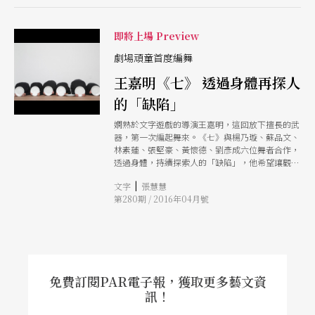
即將上場 Preview
劇場頑童首度編舞
王嘉明《七》 透過身體再探人
的「缺陷」
嫻熟於文字遊戲的導演王嘉明，這回放下擅長的武
器，第一次編起舞來。《七》與楊乃璇、蘇品文、
林素蓮、張堅豪、黃懷德、劉彥成六位舞者合作，
透過身體，持續探索人的「缺陷」，他希望讓觀眾
經由缺陷去進入真實生活的核心，戳破渴望與別人
|
文字
張慧慧
相同的「完美」的不可能。
第280期 / 2016年04月號
免費訂閱PAR電子報，獲取更多藝文資
訊！