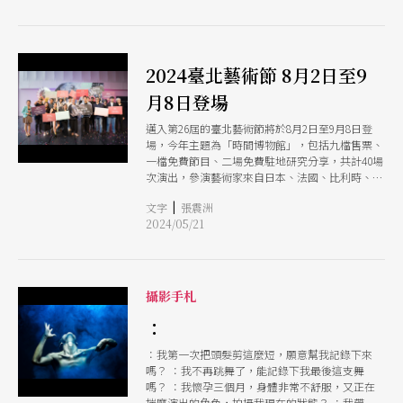
作生產」，邀請蘇品文、洪千涵、許哲彬與鄭伊里
4位藝術家，分享自己在與場館或機構合作創作的
經驗中，對自己與機構角色的看法與思考。
2024臺北藝術節 8月2日至9
月8日登場
邁入第26屆的臺北藝術節將於8月2日至9月8日登
場，今年主題為「時間博物館」，包括九檔售票、
一檔免費節目、二場免費駐地研究分享，共計40場
次演出，參演藝術家來自日本、法國、比利時、泰
國、台灣，從不同角度、以不同形式，展現看待及
|
文字
張震洲
處理歷史的多元角度。
2024/05/21
攝影手札
：
：我第一次把頭髮剪這麼短，願意幫我記錄下來
嗎？ ：我不再跳舞了，能記錄下我最後這支舞
嗎？ ：我懷孕三個月，身體非常不舒服，又正在
揣摩演出的角色，拍攝我現在的狀態？ ：我帶了