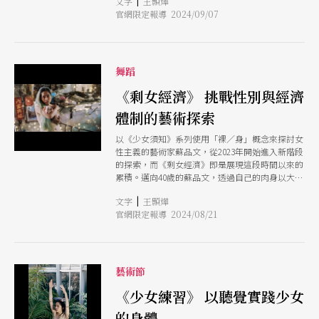
|
文字
王顥燁
展實務」為題，深入探討了國際共製的定義、模式
官網限定報導 2024/09/07
及其對藝術產業的影響。（註） 國際共製與台灣
表演藝術產業的發展歷程密不可分，特別是自2010
年代以來，隨著國家表演藝術中心三館的成立及
2022年臺北表演藝術中心的開幕，台灣的文化基礎
設施日益完善，這些改變對藝術生態產生了深遠影
舞蹈
響。藝術家在進行獨立創作時，與機構合作的可能
性愈來愈大，而這種合作形式正是國際共製的核
《剩女經濟》 挑戰性別與經濟
心。 兩個以上的國際製作夥伴 參與作品生產過程
體制的藝術探索
林人中進一步解釋國際共製的定義和模式。由於台
灣也有許多國際合作，但這和國際共製不同。他引
以《少女須知》系列使用「裸／身」概念來探討女
用了由歐洲當代表演藝術網絡組織（IETM）和韓
性主義的藝術家蘇品文，從2023年開始進入新階段
國藝術管理服務（KAMS）共同研究的資料，指出
的探索，而《剩女經濟》即是展現這段時間以來的
國際共製涉及兩個或以上的製作夥伴，這些夥伴可
累積。邁向40歲的蘇品文，透過自己的肉身以大眾
能是藝術節、劇院或視覺藝術機構。他們通過合議
定義的「剩女」的身體，透過市場產品和觀眾互動
的契約，共同投入資源支持一項製作或以發展過程
|
文字
王顥燁
來建構場景空間，檢視社會如何看待有利或無用的
為主的計畫。共製的核心在於過程，夥伴不僅僅是
官網限定報導 2024/08/21
事物。作品結合了食品市場的「最佳食用期限」概
出資，更重要的是參與作品從無到有的整個生產過
念和異性戀婚姻的主導邏輯，質疑厭女文化和社會
程。 共製的兩種主要模式為「共資創投」（The
普遍根深柢固的性別歧視思想。 「剩女」一詞在
co-financing model）和「藝術或文化上的合作」
華語語境裡，如今廣泛被聯想為具有貶意的大齡未
（The artisitc or cultural collaboration） 。共資
婚女性，《華爾街日報》也出現讀者投書探討「剩
藝術節
創投主要是指製作夥伴在資金上共同支持一個藝術
女」經濟學。（註）被歸屬於「剩女」的蘇品文，
作品的生產過程，例如支付人事費、購買研究資
將自己的肉身作為題材，毫無保留地提問，「我在
《少女練習》 以聽覺實踐少女
料、場地租賃等。普遍常見的共製是由劇院提供設
談的是40歲的我怎麼存活下去的策略。」不只是面
備完整的劇院空間給藝術家去進行發展製作新作品
的身體
對因大齡身分遭受的歧視，還有如何創新和擔負獨