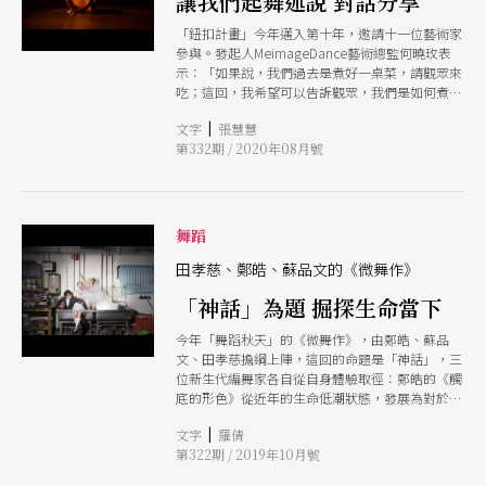
讓我們起舞述說 對話分享
「鈕扣計畫」今年邁入第十年，邀請十一位藝術家
參與。發起人MeimageDance藝術總監何曉玫表
示：「如果說，我們過去是煮好一桌菜，請觀眾來
吃；這回，我希望可以告訴觀眾，我們是如何煮這
道菜。」讓旅外舞者與國內舞者兩兩配對的「雙排
|
文字
張慧慧
扣」將以講演式劇場為演出形式，參與創作的八位
第332期 / 2020年08月號
編舞家要在舞台上直接對話；「扣作伴」則是由旅
外編舞家編舞，交由台灣舞者演繹兩套節目共十一
位創作者的對話對象是合作夥伴，是觀眾，也是自
己。
舞蹈
田孝慈、鄭皓、蘇品文的《微舞作》
「神話」為題 掘探生命當下
今年「舞蹈秋天」的《微舞作》，由鄭皓、蘇品
文、田孝慈擔綱上陣，這回的命題是「神話」，三
位新生代編舞家各自從自身體驗取徑：鄭皓的《觸
底的形色》從近年的生命低潮狀態，發展為對於量
子力學和測不準原理的思考；作為性別研究者、女
|
文字
羅倩
性主義倡議者的蘇品文，則希望讓觀者在《嗯哼》
第322期 / 2019年10月號
閱讀到女人與性的關係；田孝慈則以《清醒夢》作
為個人創作階段性的回顧，質疑僵固的慣常。