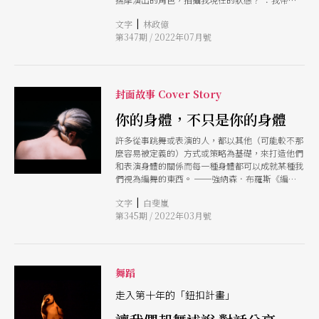
新的作品回來了，找時間一起工作紀錄？ ：我失
|
文字
林政億
戀了 ：我有個作品還在醞釀中，可以拍攝這個發
第347期 / 2022年07月號
想的階段嗎？ ：我當爸爸了 ：我要結婚了 ：可以
幫我跟家人拍全家福嗎？ ：可以拍攝懷孕時的我
嗎？ ：幫我跟我的玩具熊合照，他陪伴我三十多
年了 ：我的畢製難產中 ：把拔，拍我 屬於攝影師
最美好的時刻
封面故事 Cover Story
你的身體，不只是你的身體
許多從事跳舞或表演的人，都以其他（可能較不那
麼容易被定義的）方式或策略為基礎，來打造他們
和表演身體的關係而每一種身體都可以成就某種我
們視為編舞的東西。 ──強納森．布羅斯《編舞
筆記》（註1）
|
文字
白斐嵐
第345期 / 2022年03月號
舞蹈
走入第十年的「鈕扣計畫」