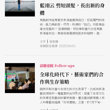
藍翊云 剪短頭髮，長出新的身
體
馬戲創作經常要求表演者展現自己，包括獨門的技
術、能力與創意，然而，所謂的「自己」到底是由
誰去定義的？ 這個問題，特別是對當代女性馬戲
表演者來說，是後知後覺被撿起來的疑問。 面對
這個提問，表演者藍翊云以自己求學經驗為例，他
|
文字
郝妮爾
說 ：「我從10歲開始在戲曲學院唸書，要被分配
官網限定報導 2025/04/03
到什麼領域，通常都是由老師決定的，而女性又經
常因為先天的身體特質被分配陰柔的表演範疇，例
如，我所擅長的軟骨功、高空特技，也是如此。」
在學習之初，女性必須盡最大的能力展現自己身而
為女的姿態甚至還沒有討論到作為一個「人」，就
話題追蹤 Follow-ups
直接跨度到「女」。必須強調長髮、強調婀娜的身
體，還有柔軟的曲線。 正因如此，藍翊云在今年
全球化時代下，藝術家們的合
剪了一頭俐落的短髮，便彷彿有另一個身體從他這
作與生存策略
軀殼中誕生，他說：「女性的意識改變我身體的選
擇，使我的創作好像也多了更多空間能夠移動。」
國際共製在當今全球化的文化背景下，已成為表演
藝術領域中一種重要的合作形式，促進了全球文化
的多樣性和藝術的繁榮發展。臺北藝術節策展人林
人中應藝術組織「在地實驗」之邀，於7月下旬以
「國際共製與委託創作：與藝術家及機構合作的策