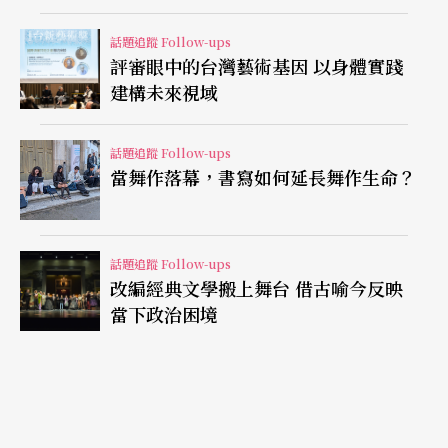
舞集林懷民的《關於島嶼》等。觀察這些製作的共
話題追蹤 Follow-ups
評審眼中的台灣藝術基因 以身體實踐
製名單不難發現，資源投入的程度也與藝術家在國
建構未來視域
際上的藝術成就有關，成就愈高，號召力也愈強。
話題追蹤 Follow-ups
不只是資源投注，也包含合作與對話
當舞作落幕，書寫如何延長舞作生命？
國際共製常由兩個單位共同主辦，在更緊密的合作
中，著重於文化合作的內涵，通過合作來探索和實
話題追蹤 Follow-ups
現藝術創作。林人中提出，「這時就和策展觀念有
改編經典文學搬上舞台 借古喻今反映
當下政治困境
關，除了金錢等實際資源的投入，若計畫有策展人
或是藝術節的戲劇構作來參與藝術上的對話，就進
入到委託創作的工作流程。」像是這次臺北藝術節
《
剩女經濟
》就是一個很好的國際共製委託創作案