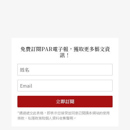
實是很需要有意識地去放在一個台灣以外、不管是
區域或全球的藝術對話上。這個對話不是指議題操
作，而是可以跨國地被了解。」
國際共製的發生，需要一年以上的鋪排
免費訂閱PAR電子報，獲取更多藝文資
訊！
通常國際策展人會藉由觀看展演作品來理解和研究
特定的藝術家的思考、突破和作品之間的關係，追
蹤其發展時也會進經過長時間正式或非正式的對話
的累積建立關係。林人中以《剩女經濟》為例，早
在計畫概念確立之前，他和
立即訂閱
蘇品文
就已經有長期的
對話或夥伴關係。他發現藝術家的生涯發展階段，
*通過遞交此表格，即表示您接受並同意已閱讀本網站的使用
條款，私隱政策和個人資料收集聲明。
「現在需要的是出去台灣以外的地方，跟不同的策