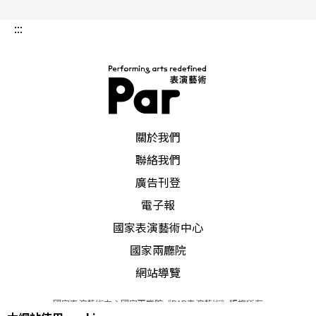
展資源一起對話。」林人中認為在台灣的藝術生態
:::
系統裡，尚未建立起一個對女性主義的認識論和創
作的討論基礎。而當他擔任臺北藝術節策展人後，
剛好有機會可以去促使這次國際共製的發生。早在
作品概念定案前，各方對話就已經發生，因此這些
PAR 表演藝術雜誌
鋪排並不是單一提案的結果，而是一種長期循序漸
關於我們
進地的布局和安排。林人中表示這次很幸運地能在
聯絡我們
廣告刊登
短時間內找到合作夥伴，恰好這次共製的其他3個單
電子報
位——葡萄牙波多DDD舞蹈節、法國國家舞蹈中
國家表演藝術中心
心、澳洲雪梨表演空間——各自有不同的資源和結
國家兩廳院
構，這些合作單位的策展人都對女性主義藝術有深
網站導覽
刻的理解，這讓他們能夠與蘇品文的作品進行更有
國家表演藝術中心國家兩廳院《PAR表演藝術》版權所有
意義的對話。