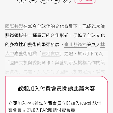
國際共製
在當今全球化的文化背景下，已成為表演
藝術領域中一種重要的合作形式，促進了全球文化
的多樣性和藝術的繁榮發展。
臺北藝術節
策展人
林
人中
應藝術組織「
在地實驗
」之邀，於7月下旬以
「國際共製與委託創作：與藝術家及機構合作的策
展實務」為題，深入探討了國際共製的定義、模式
及其對藝術產業的影響。
（註）
歡迎加入付費會員閱讀此篇內容
國際共製與台灣表演藝術產業的發展歷程密不可
立即加入PAR雜誌付費會員立即加入PAR雜誌付
分，特別是自2010年代以來，隨著國家表演藝術中
費會員立即加入PAR雜誌付費會員
心三館的成立及2022年臺北表演藝術中心的開幕，