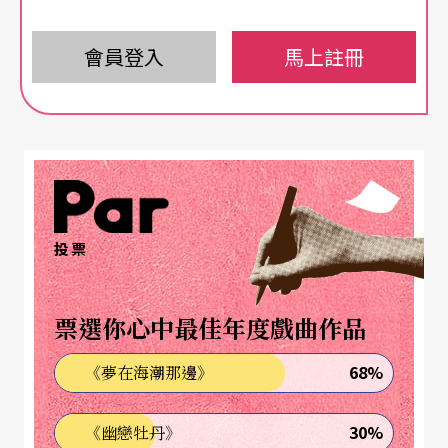
台灣的文化基礎設施日益完善，這些改變對藝術生
會員登入
馬上註冊
態產生了深遠影響。藝術家在進行獨立創作時，與
機構合作的可能性愈來愈大，而這種合作形式正是
國際共製的核心。
兩個以上的國際製作夥伴 參與作品生產過程
投票
林人中進一步解釋國際共製的定義和模式。由於台
灣也有許多國際合作，但這和國際共製不同。他引
票選你心中最佳年度戲曲作品
用了由歐洲當代表演藝術網絡組織（IETM）和韓國
藝術管理服務（KAMS）共同研究的資料，指出國際
68%
《夢在海潮那邊》
共製涉及兩個或以上的製作夥伴，這些夥伴可能是
30%
《幽戀牡丹》
藝術節、劇院或視覺藝術機構。他們通過合議的契