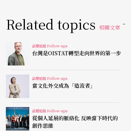
界首演。而一個共製計畫可包含兩個至十多個製作
Related topics
單位。
相關文章
比如今年在台灣國際藝術節演出的《
這不是個大使
館
》，就是由台灣的國家兩廳院和瑞士洛桑維蒂劇
話題追蹤 Follow-ups
台灣是OISTAT轉型走向世界的第一步
院聯合製作，作品通過探討國際政治和文化交流，
呈現了一個獨特的視角。名單中還可以看到許多其
他共製單位，像是柏林藝術節 （Berliner Festspiel
話題追蹤 Follow-ups
當文化外交成為「造流者」
e）、維也納人民劇院 （Volkstheater Wien）等，
這些單位就比較有可能是進行資金挹注，而較少直
接涉入作品製作過程。林人中分享許多台灣過去相
話題追蹤 Follow-ups
從個人延展的脈絡化 反映當下時代的
當成功的國際共製案例，像是2014年蔡明亮的《玄
創作思維
奘》、威廉．肯特里奇的《烏布王》、2017年雲門