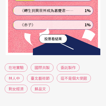
約，共同投入資源支持一項製作或以發展過程為主
1%
《轉生到異世界成為嘉慶君—發現我的祖先是詐騙集團!?》
的計畫。共製的核心在於過程，夥伴不僅僅是出
資，更重要的是參與作品從無到有的整個生產過
1%
《赤子》
程。
投票看結果
共製的兩種主要模式為「共資創投」（The co-fina
ncing model）和「藝術或文化上的合作」（The ar
tisitc or cultural collaboration） 。共資創投主要是
在地實驗
國際共製
委託製作
指製作夥伴在資金上共同支持一個藝術作品的生產
過程，例如支付人事費、購買研究資料、場地租賃
林人中
臺北藝術節
這不是個大使館
等。普遍常見的共製是由劇院提供設備完整的劇院
剩女經濟
蘇品文
空間給藝術家去進行發展製作新作品及展演，這種
共製方式的成果將是由主辦製作單位發表國內或世