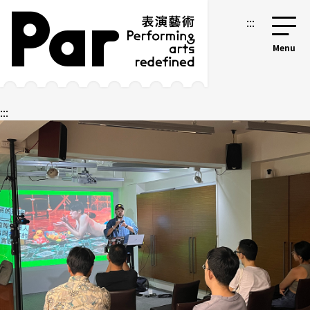
跳到主要內容區塊
網站導覽
:::
:::