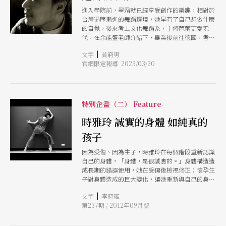
進入學院前，翠霜就已經享受創作的樂趣，相對於
台灣循序漸進的舞蹈環境，她早有了自己想做什麼
的自覺，後來考上文化舞蹈系，主修芭蕾更愛現
代，在余能盛老師介紹下，畢業後前往德國，考上
福克旺舞蹈學校。這裡是她的轉捩點，在台灣學到
|
文字
貧窮男
的，在福克旺都不重要，她在這裡學到最重要的是
官網限定報導 2023/03/20
「表演」。
特別企畫（二） Feature
時雅玲 誠實的身體 如純真的
孩子
因為受傷、因為生子，時雅玲在每個階段重新認識
自己的身體，「身體，是很誠實的。」身體構造造
成長期的錯誤使用，她在受傷後檢視修正；懷孕生
子對身體造成的巨大變化，讓她重新與自己的身體
對話、溝通身體誠實，一如純真的孩子
|
文字
李時雍
第237期 / 2012年09月號