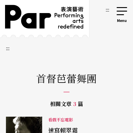
跳到主要內容區塊
網站導覽
:::
:::
首督芭蕾舞團
相關文章
3
篇
看戲不忘電影
速寫賴翠霜