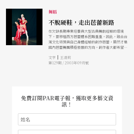
舞蹈
不脫硬鞋，走出芭蕾新路
在欠缺長期專業培養與大型古典舞劇經驗的環境
下，要移植西方芭蕾體系困難重重，因此，融合台
灣文化特質與自己身體經驗的創作芭蕾，顯然才是
國內芭蕾舞團積極發展的方向，創作者大都希望芭
蕾不只是停留在技術階段，也不僅止於古典芭蕾舞
|
文字
王凌莉
步的堆疊與排列組合，而是在不脫芭蕾舞鞋的堅持
第129期 / 2003年09月號
下，運用西方古典芭蕾的身體經驗，發展屬於台灣
芭蕾的美學觀。
免費訂閱PAR電子報，獲取更多藝文資
訊！