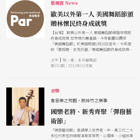
藝視窗 News
歐美以外第一人 美國舞蹈節頒
贈林懷民終身成就獎
【台灣】 歐美以外第一人 美國舞蹈節頒贈林懷民
終身成就獎 世界現代舞重鎮、今年歡慶80周年
「美國舞蹈節」於美國時間2月20日宣布，今年度
的「撒姆爾．史克利普／美國舞蹈節終身成就獎」
將頒給雲門舞集創辦人林懷民，成為歐美以外地區
|
文字
耿一偉、本刊編輯部
的第一位獲獎人。 此獎創立於1981年，表揚對現
第243期 / 2013年03月號
代舞有卓越貢獻的編舞大師，是國際現代舞的終極
名人堂。歷年得獎者包括瑪莎．葛蘭姆、模斯．康
寧漢、保羅．泰勒、崔莎．布朗、碧娜．鮑許、威
廉．佛塞等西方舞蹈史巨人。 美國舞蹈節指出：
「林懷民對舞蹈無懼無畏的熱忱，使他成為當代最
音樂
富活力與創意的編舞家之一。他常把亞洲傳統文化
與美學的因素注入舞作；他輝煌的作品不斷突破藩
會音樂之芳園，敘絲竹之樂事
籬，重新界定舞蹈藝術林懷民傑出的40年編舞生涯
國樂老將、新秀齊聚「彈撥藝
對中國現代舞產生巨大影響，贏得國際舞壇至高的
讚譽。」（莊珮瑤） 琵琶大師王正平病逝 知名台
術節」
灣琵琶演奏家王正平於年前中風昏迷，於2月21日
病逝，享年65歲。王正平於1967年從香港移居台
「彈撥藝術節」邀請華人世界老、中、青三代二十
灣，畢業於台灣大學外文系，後赴英國攻讀，獲得
多位代表性的彈撥演奏家齊聚，以獨奏、小組伴奏
哲學博士學位。其一生投入琵琶現代演奏技法的研