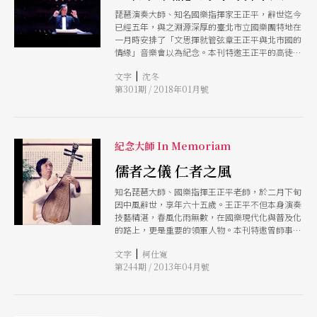
琵琶演奏大師、知名國樂指揮家王正平，辭世迄今
已經五年，與之淵源深厚的臺北市立國樂團特地在
一月時安排了「文思揮就管弦章王正平與北市國的
情緣」音樂會以為紀念。本刊特邀王正平的高徒、
臺大音樂學研究所沈冬教授，為文追憶王正平的音
|
文字
沈冬
樂人生，及與台灣音樂界的奇幻因緣。
第301期 / 2018年01月號
紀念大師 In Memoriam
儒者之儀 仁者之風
知名琵琶大師、國樂指揮王正平老師，於二月下旬
因中風辭世，享年六十五歲。王正平不但本身演奏
技藝精湛，春風化雨無數，在國樂現代化與普及化
的路上，更是重要的領軍人物。本刊特邀曾師事王
正平的前北市國研推組及演奏組組長柯仕寬，撰文
|
文字
柯仕寬
回憶大師生前行誼，其真率性情與仁者之風，躍然
第244期 / 2013年04月號
紙上。