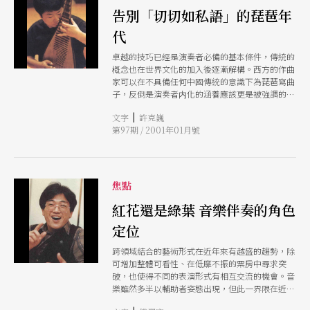
告別「切切如私語」的琵琶年
代
卓越的技巧已經是演奏者必備的基本條件，傳統的
槪念也在世界文化的加入後逐漸解構。西方的作曲
家可以在不具備任何中國傳統的意識下為琵琶寫曲
子，反倒是演奏者内化的涵養應該更是被強調的，
從這二場演出已經儼然看到未來琵琶的發展趨勢。
|
文字
許克巍
第97期 / 2001年01月號
焦點
紅花還是綠葉 音樂伴奏的角色
定位
跨領域結合的藝術形式在近年來有越盛的趨勢，除
可增加整體可看性、在低靡不振的票房中尋求突
破，也使得不同的表演形式有相互交流的機會。音
樂雖然多半以輔助者姿態出現，但此一界限在近年
亦有模糊的趨勢，反而搶盡了主角的丰采，予人留