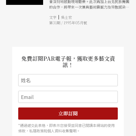
會深刻地感動現場聽衆。此次再加上台北民族舞團
創作，分別爲《泰山觀日》、《龍舟》、《蠶》、
的合作，將帶來一次兼具藝術震撼力及宗敎感染力
《上花轎》、《春思》、《十面埋伏》、《眼兒
的莊嚴演出。
媚》、《水調歌頭》及《琵琶行》。
|
文字
吳士宏
第31期 / 1995年05月號
免費訂閱PAR電子報，獲取更多藝文資
訊！
立即訂閱
*通過遞交此表格，即表示您接受並同意已閱讀本網站的使用
條款，私隱政策和個人資料收集聲明。