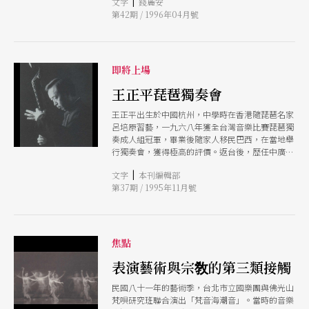
|
文字
錢麗安
下深刻印象。
第42期 / 1996年04月號
即將上場
王正平琵琶獨奏會
王正平出生於中國杭州，中學時在香港隨琵琶名家
呂培原習藝，一九六八年獲全台灣音樂比賽琵琶獨
奏成人組冠軍，畢業後隨家人移民巴西，在當地舉
行獨奏會，獲得極高的評價。返台後，歷任中廣國
樂團指揮及台北市立國樂團指揮，於一九八九年獲
|
文字
本刊編輯部
得英國國家音樂博士，成爲中國傳統音樂的第一位
第37期 / 1995年11月號
博士。 做爲一位中國傳統樂器的傳人，王正平除
了彈遍所有能夠找到的琵琶古曲，熟練南北各派的
技巧，致力於保存中國古代資源外，並且以古樂器
融會現代技法，試圖從中國的音樂哲學中，重塑中
國音樂的美學風格。他秉持「以新樂回到傳統，使
焦點
古樂獲得創新」的理念，認爲中國的音樂不僅是提
供給某一部分的中國人欣賞，而是要面對全世界的
表演藝術與宗敎的第三類接觸
音樂潮流，以開拓現代中國音樂的這片荒原。在這
民國八十一年的藝術季，台北市立國樂團與佛光山
一次的獨奏會中，王正平演奏的曲目涵蓋了古曲、
梵唄研究班聯合演出「梵音海潮音」。當時的音樂
民初創作曲及近代創作曲，還有數首王正平自己的