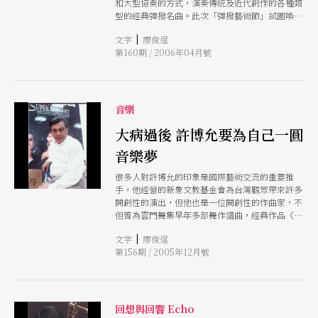
和大型協奏的方式，演奏傳統及近代創作的各種類
究，並致力於琵琶樂曲的創作。1975年就曾為許博
型的經典彈撥名曲。此次「彈撥藝術節」試圖喚起
允首演作品《琵琶隨筆》，以琵琶演奏現代音樂。
傳統音樂雅集同好切磋交流的精神，以別於音樂會
他曾任中廣國樂團指揮，1979年更接任臺北市立國
|
文字
廖俊逞
裡過於嚴肅的氣氛與略嫌刻板的模式。
樂團創團指揮，為樂團奠下基礎，並於1991年接任
第160期 / 2006年04月號
團長一直。曾榮獲中國文藝獎章「國樂演奏獎」、
國家文藝獎、亞洲最傑出藝人獎及金曲獎「傳統音
樂最佳製作人獎」。40年來於國內外演出近百埸琵
琶獨奏會，指揮數百場國樂演出及策劃主辦表演活
音樂
動千餘場。（李秋玫） 兩廳院舉辦「小學生快樂
進駐兩廳院」活動歡迎報名 國家兩廳院為推廣表
大病過後 許博允要為自己一圓
演藝術，讓藝術欣賞向下紮根，特邀請小學生來擔
任「一日服務員」，體驗前台服務工作的樂趣及辛
音樂夢
苦，進而從中學習劇場禮儀，提昇藝文素養。活動
很多人對許博允的印象是國際藝術交流的重要推
時間為4 月6日下午1點至3點；活動地點於國家音
手，他經營的新象文教基金會為台灣觀眾帶來許多
樂廳。全程免費，採預約報名制，名額10人，額滿
開創性的演出，但他也是一位開創性的作曲家，不
為止。歡
但曾為雲門舞集早年多部舞作譜曲，經典作品《琵
琶隨筆》更曾在全球三十多個國家、數十個城市演
|
文字
廖俊逞
出三百次以上。這次他將舉辦個人創作生涯四十三
第156期 / 2005年12月號
年來首次樂展，重新展現他身為作曲家的豐富創
意。
回想與回響 Echo