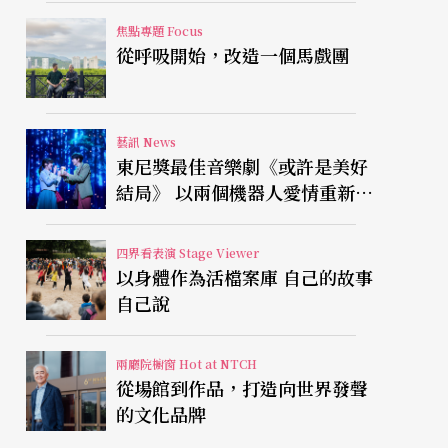
焦點專題 Focus
從呼吸開始，改造一個馬戲團
藝訊 News
東尼獎最佳音樂劇《或許是美好
結局》 以兩個機器人愛情重新凝
視有限人生
四界看表演 Stage Viewer
以身體作為活檔案庫 自己的故事
自己說
兩廳院櫥窗 Hot at NTCH
從場館到作品，打造向世界發聲
的文化品牌