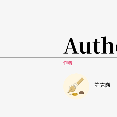
的一場以劉德海、湯良興、
王正平
這幾位上一
意義。可惜這一場音樂會因劉德海缺席而取消
傷不能前來，讓此次的美意大打折扣，但這樣
Auth
面貌，也在告別二十世紀之際留下歷史的記錄
從實際演出的曲目，有我們可以看到主事者嘗
琵琶古曲有流派之分，同樣一首樂曲有不同演
作者
甲》的狀況；在新創作上，有琵琶演奏家的作
有作曲家的作品，如羅永暉的《千章掃》，陳
許克巍
國家，出現極大的差異。我們可以將琵琶在現
一、
傅統古曲
：曲目如《十面埋伏》《霸王卸
傳統古曲是琵琶藝術共有的資產，演奏琵琶基