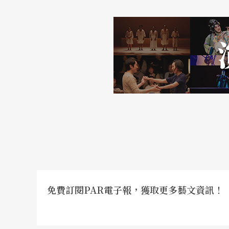
彼此互異的演奏風格，也有近代演奏家改編整
卸甲》。
琵琶創作的大本營
二、近代創作曲；分爲大陸、台灣、香港、美
1.大陸
（1）民謠風格的樂曲──大陸是琵琶創作的大
之後，五〇年代開始有以琵琶演奏家的創作，
是最方便的手法，這時產生了《趕花會》、《
免費訂閱PAR電子報，獲取更多藝文資訊！
風格的樂曲。