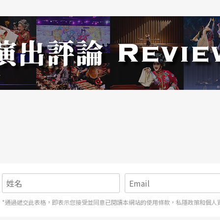
理、重新詮釋的風格，如劉德海重新改編的《霸王
國等地
本營，近代琵琶創作也是從這裡開始，繼劉天華
他們參考西方的作曲法，將民歌旋律以變奏處理，
瀏陽河》、《草原小姐妹》、《彝族舞曲》等民謠
*通過遞交此表格，即表示您接受並同意已閱讀本網站的使用條款，私隱政策和個人