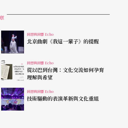
、浦東派、汪派，就以這些曲子的不同演奏而有不
曲，之後民間藝人瞎子阿炳再爲琵琶添了三首樂曲
章
琵琶還未走向創作的戰國時代，琵琶的藝術就以此
是一個完整的系統，也沒有所謂數量的問題，但當
回想與回響 Echo
作爲他們抒發才思的工具時，傳統的界限就被打
北京曲劇《我這一輩子》的提醒
，不再對這些自由創作家有任何拘束，琵琶的樂曲
回想與回響 Echo
從以巴到台灣：文化交流如何孕育
理解與希望
回想與回響 Echo
國家音樂廳演出的兩場「琵琶名家音樂會」，就有
技術驅動的表演革新與文化重組
界華人地區傑出的青年琵琶演奏家齊聚一堂，有美
、張強、章紅豔，台灣的王世榮、紀永濱、鄭聞
現代，這樣的設計，如果再加上主辦單位原先預定