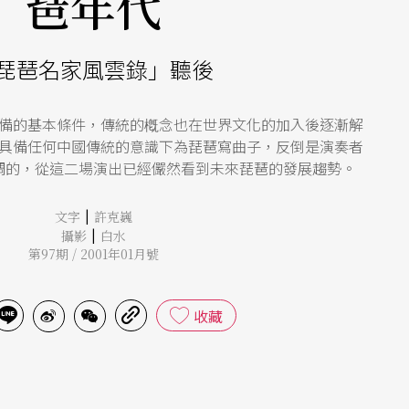
琶年代
琵琶名家風雲錄」聽後
備的基本條件，傳統的槪念也在世界文化的加入後逐漸解
具備任何中國傳統的意識下為琵琶寫曲子，反倒是演奏者
調的，從這二場演出已經儼然看到未來琵琶的發展趨勢。
|
文字
許克巍
|
攝影
白水
第97期 / 2001年01月號
收藏