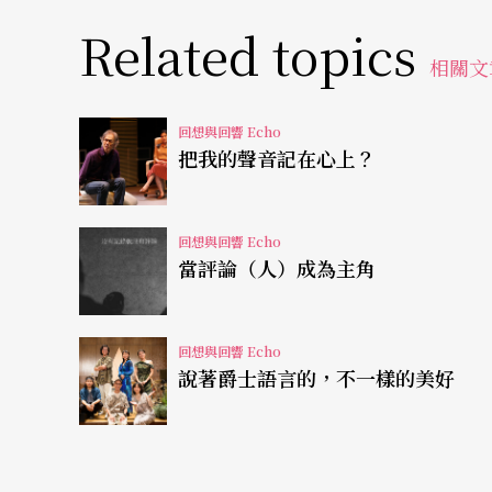
等，近代琵琶四大流派的三個宗派──平湖派
Related topics
同的藝術風格；其後劉天華爲琵琶創作三首樂
相關文
《大浪淘沙》、《龍舟》、《昭君出塞》。在
範圍來論，從傳統彈琵琶的人的角度來看，這
回想與回響 Echo
創作的動機被強化，更多人想以琵琶爲對象，
把我的聲音記在心上？
破，原先存在、由琵琶演奏者普遍遵循的概念
也就開始從傳統走向現代。
回想與回響 Echo
當評論（人）成為主角
青年名家共聚一堂
回想與回響 Echo
從這個角度來看，十月二十三日、二十四日在
說著爵士語言的，不一樣的美好
其特殊的世代意義。這兩場音樂會邀請來自世
國的
吳蠻
、香港的王靜，大陸的郝貽凡、楊靖
欣、鍾佩玲，日本的邵容等，曲目涵蓋傳統與