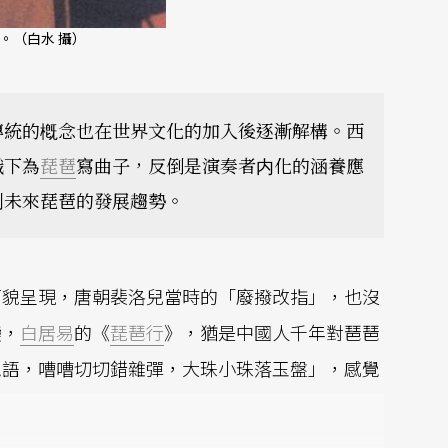
。（白水 攝）
傳統的槪念也在世界文化的加入後逐漸解構。西
識下為
琵琶
寫曲子，反倒是演奏者内化的涵養應
到未來琵琶的發展趨勢。
面貌呈現，唐朝裴洛兒當時的「廢撥改指」，也沒
變，
白居易
的《
琵琶行
》，猶是中國人千年對琶琶
私語，嘈嘈切切錯雜彈，大珠小珠落玉盤」，感覺