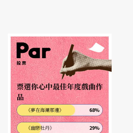
投票
票選你心中最佳年度戲曲作
品
68%
《夢在海潮那邊》
29%
《幽戀牡丹》