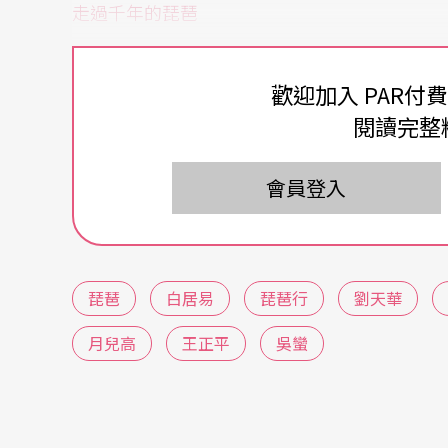
走過千年的琵琶
然而走過千年的今日琵琶，它眞的是整個變了
歡迎加入 PAR付
指代替撥子），和增加音柱（四弦四項到六相
閱讀完整
要改進國樂，身先士卒爲琵琶、二胡創作新作
前人留下的《
十面埋伏
》、《
霸王卸甲
》、《
會員登入
《虛籟》、《改進操》、《歌舞引》三首樂曲
琵琶創作的行列，爲琵琶帶來豐富的新生命；
戲劇性的改變，是白居易那時代所無法想像的
琵琶
白居易
琵琶行
劉天華
如此迅速，傳統樂器會有如此大的轉變？
月兒高
王正平
吳蠻
民初以前，歷史留給琵琶的，有一套完整的古
天鵝》、《月兒高》、《青蓮樂府》、《塞上