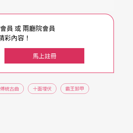
一個樣，改變的不僅是彈奏方式（橫抱改豎抱，手
費會員 或 兩廳院會員
二十四品）。猶在民初，國樂大師
劉天華
還急切地
精彩內容！
，曾幾何時，琵琶眞的走向世界。它彈的不僅僅是
月兒高
》等經典樂曲，在劉天華率先爲琵琶創作
馬上註冊
後，他將欣慰看到，後人不僅跟著他的路子，加進
更有外國人看到了琵琶，也加入了它的創作。這樣
，即使近在民初的劉天華，又何曾想像中西交流會
傅統古曲
十面埋伏
霸王卸甲
曲，包括《十面埋伏》、《霸王卸甲》、《海青拏
曲》、《潯陽琵琶》、《普庵咒》、《陽春白雪》