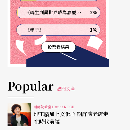
2%
《轉生到異世界成為嘉慶君—發現我的祖先是詐騙集團!?》
1%
《赤子》
投票看結果
Popular
熱門文章
兩廳院櫥窗 Hot at NTCH
理工腦加上文化心 期許讓老店走
在時代前端