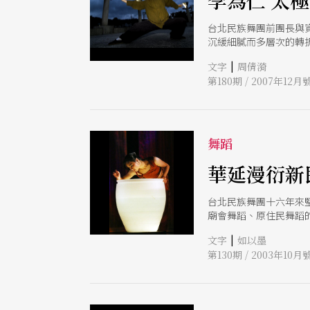
李為仁 太
台北民族舞團前團長與
沉緩細膩而多層次的轉
|
文字
周倩漪
第180期 / 2007年12月
舞蹈
華延漫衍新
台北民族舞團十六年來
廟會舞蹈、原住民舞蹈
義，若以更大的觀點來
|
文字
如以墨
第130期 / 2003年10月