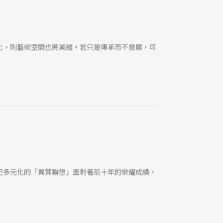
化，則藝術空間也將減縮。若只是傳承而不發展，可
紀多元化的「異質聯想」面對著前十年的榮耀成績，