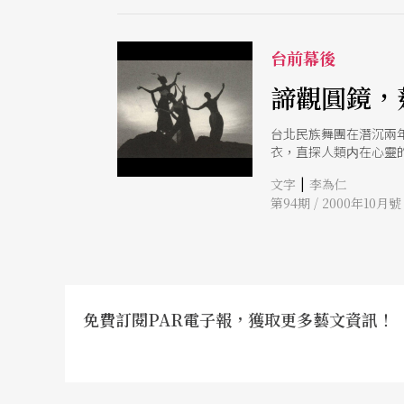
台前幕後
諦觀圓鏡，
台北民族舞團在潛沉兩
衣，直探人類内在心靈
|
文字
李為仁
第94期 / 2000年10月號
免費訂閱PAR電子報，獲取更多藝文資訊！