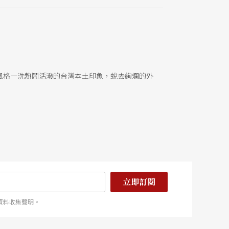
風格一洗熱鬧活潑的台灣本土印象，蛻去絢爛的外
立即訂閱
資料收集聲明。