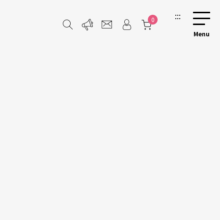
:::
0