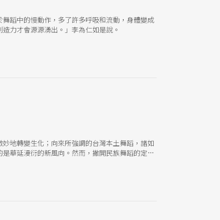
於舞蹈中的慢動作，多了許多呼吸和流動，身體變成
創造力才會源源湧出。」李為仁如是說。
微妙地轉變生化；向來所強調的台灣本土舞蹈，諸如
的是華延漫衍的新風向。然而，撇開民族舞蹈的定