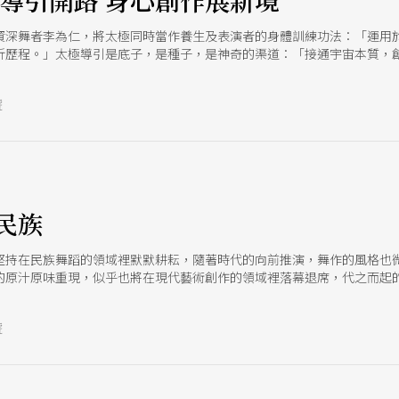
極導引開路 身心創作展新境
資深舞者李為仁，將太極同時當作養生及表演者的身體訓練功法：「運用
折歷程。」太極導引是底子，是種子，是神奇的渠道：「接通宇宙本質，
號
民族
堅持在民族舞蹈的領域裡默默耕耘，隨著時代的向前推演，舞作的風格也
的原汁原味重現，似乎也將在現代藝術創作的領域裡落幕退席，代之而起
看，舞蹈界難道除了民族舞團外就不「民族」了嗎？
號