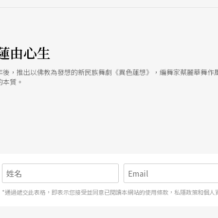
蓮由心生
年後，推出以佛教為發想的新民族舞劇《異色蓮想》，編舞家蔡麗華舞作
的本質。
*通過遞交此表格，即表示您接受並同意已閱讀本網站的使用條款，私隱政策和個人