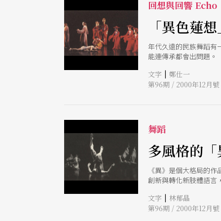
回想與回響 Echo
「異色蓮想
年代久遠的民族舞蹈有
能連傳承都會出問題。
|
文字
鄭仕一
第96期 / 2000年12月號
舞蹈
多風格的「
《異》是個大格局的作
創新與轉化新肢體語言
|
文字
林郁晶
第96期 / 2000年12月號