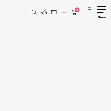
:::
0