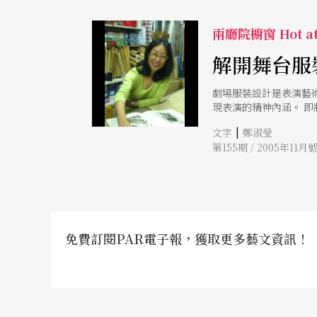
兩廳院櫥窗 Hot at
解開舞台服
劇場服裝設計是表演藝
現表演的精神內涵。 
現舞蹈、音樂、兒童劇
|
文字
鄭淑瑩
第155期 / 2005年11月
免費訂閱PAR電子報，獲取更多藝文資訊！