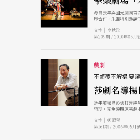
擊樂劇場「
源自去年與國光劇團首
界合作，朱團特別邀請
試探討女性角色的演變
|
文字
李秋玫
第209期 / 2010年05月
戲劇
不顛覆不解構 要
莎劇名導楊
多年前楊世彭便打算譯
時期，完全遵照原著劇
汁原味的莎劇給台灣觀
|
文字
鄭淑瑩
第161期 / 2006年05月