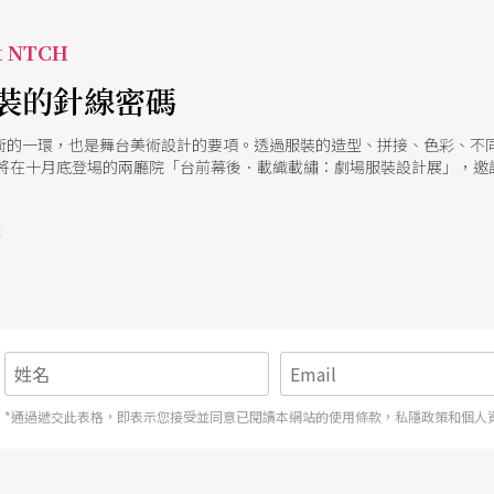
 NTCH
裝的針線密碼
術的一環，也是舞台美術設計的要項。透過服裝的造型、拼接、色彩、不
即將在十月底登場的兩廳院「台前幕後．載織載繡：劇場服裝設計展」，邀
、偶劇的服裝設計經典作品，邀請觀眾一探服裝背後的精采故事。
號
*通過遞交此表格，即表示您接受並同意已閱讀本網站的使用條款，私隱政策和個人