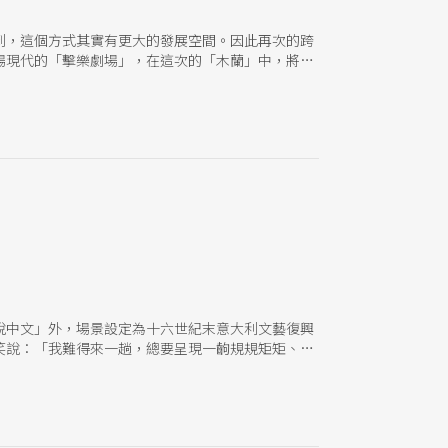
到，這個方式其實有更大的發展空間。因此再次的跨
場現代的「擊樂劇場」，在這次的「木蘭」中，將嘗
說中文」外，場景設定為十六世紀末意大利文藝復興
笑說：「我難得來一趟，總要呈現一齣規規矩矩、原