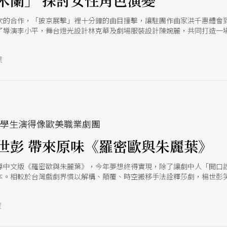
木蘭」 探討女性角色演變
次的合作，「披京展擊」裡十分鐘的曲目撞擊，讓駐團作曲家洪千惠體會
了導演李小平，舞台燈光設計林克華及劇場服裝設計陳婉麗，共同打造一
，試圖將古代與現代相互串連。
號
讓學生演得像歐美職業劇團
世彭 帶來原味《羅密歐與朱麗葉》
導中文版《羅密歐與朱麗葉》，今年夢想終得實現，除了讓劇中人「開口
本。相較於台灣戲劇界慣以解構、顛覆、時空搬移手法詮釋莎劇，楊世彭
眾欣賞吧。」
號