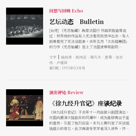
回想与回响 Echo
艺坛动态 Bulletin
[台湾] 《无尽胎藏》再度法国行 作曲家陈扬曾说
过：林秀伟的作品有人无法看完就想冲出去，有人
则是看完了无法站起来。去年五月「太古踏舞团」
的力作《无尽胎藏》登上了法国波蒂耶剧院
（thtre de la Poitier）的舞台，演出一结束，巴士
|
文字
杨纯靑、阎鸿亚、周凡夫、萧勇、张志
底剧院（thtre de la Bas-tille）的艺术总监克莉丝
伟、卢健英
汀即刻邀请林秀伟于今年再度率团访法。 在《无
第5期 / 1993年03月号
尽胎藏》中，林秀伟企图运用水、火、地、风、空
五大宇宙本质来帮助舞者找到内在的「力」，进而
达到「识」的境界，在过程中遂步反应生命的更
迭、绵延。 此次赴法演出，大抵延续原作风貌。
主要舞者有林秀伟、萧贺文等六人，音乐部份由曾
演出评论 Review
获金马奖的史撷咏负责。 （杨纯靑） 优剧场赴菲
巡演 「优剧场」去年十一月巡回全省演出《漠．
《徐九经升官记》座谈纪录
水镜记》后，将文姬归汉的故事现代化为一名台湾
《徐九经升官记》于去年十一月由复兴剧团演出，
老妇返鄕探亲前的挣扎，以《母亲的水镜记》为
在国内搬演大陆剧本的风潮中，成为能够靑出于蓝
题，在台南试演。今年元月廿六至二月十日，又应
的显例，引起了热烈反应。本刊上期刊登了采访现
亚洲民众文化协会（ACPC）之邀赴菲，分别在马
场观众的意见，此次再请专家学者深入评析，并由
尼拉的文化中心（CCP）、市郊一所大学的校园、
演出单位提供详细的演出背景介绍。
及Batangas地区一座渔村的广场演出三场，内容