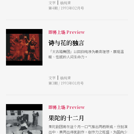
|
文字
杨纯靑
为《老虎进士》、《巡山头》，及将古今两版溶合
第4期 / 1993年02月号
为一的《水镜记》，合为一整晚的演出。演员有三
分之一为当地演员，念白以中、菲语（Jagalog）
穿揷进行。 在菲律宾文化中心作室内演出时，与
一名长期在伦敦工作的日本灯光设计师合作，呈现
了神奇的视觉效果。优剧场已邀请他于今年十月来
即将上场 Preview
台，为新版《水镜记》设计灯光。 （阎鸿亚）
诗与花的独言
〔香港〕 九三年香港的音乐活动 一九九三年在音
乐界是拉赫曼尼诺夫五十周年，古诺、柴可夫斯基
「太古踏舞团」以回归纯净为最高理想，展现温
一百周年，蒙台威尔第三百五十周年的逝世纪念
暖、性感的人间生命力。
年，是华格纳、威尔第一百八十周年，布拉姆斯、
包罗定一百六十周年，葛利格一百五十周年，布列
顿八十周年的诞生
|
文字
杨纯靑
第3期 / 1993年01月号
即将上场 Preview
果陀的十二月
果陀剧团将在这个月一口气推出两档新戏，分别演
出中、美两出得奖剧作，创作力之旺盛，为国内少