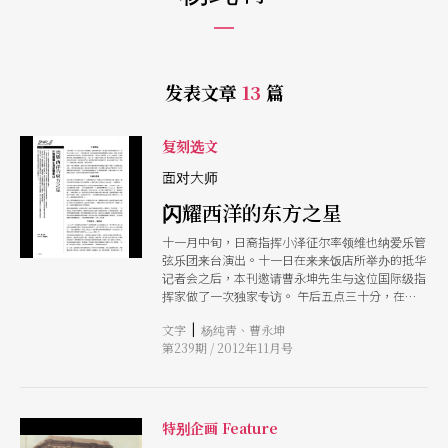
发表文章
13
篇
复刻选文
面对大师
闪耀西洋的东方之星
十一月中旬，日裔指挥小泽征尔率领维也纳爱乐管
弦乐团来台演出。十一日在来来饭店所举办的抵华
记者会之后，本刊邀请曹永坤先生与这位国际级指
挥家做了一次独家专访。 午后五点三十分，在小
泽征尔下榻的房门外，我们在长廊下等候大师的到
|
文字
杨纯靑、曹永坤
来；透明的室内电梯从十七楼的记者会场直下五
第239期 / 2012年11月号
楼，「当」地一声，大师出了电梯门，从彼端走
来，大老远就笑脸迎人，平易近人，像温暖的冬
阳。 在专访之后，小泽征尔谢绝其他媒体的采
访，因为他要利用晚上的时间来读谱；同时，他也
邀庆曹永坤先生观赏翌晨的彩排。 现在，就让我
特别企画 Feature
们来亲睹小泽征尔的「近距离特写」