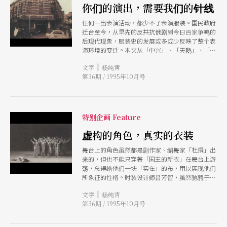
你们的演出，需要我们的针线
任何一出表演活动，都少不了表演服装。国民政府
迁台至今，从早先的反共抗俄剧到今日百家争鸣的
后现代现象，服装史的发展或多或少反映了整个表
演环境的变迁。本文从「中兴」、「天鹅」、「靑
龙」、「乐舞」四家老字号舞蹈、戏剧服装公司，
|
文字
杨纯靑
以及台湾目前唯一的国剧戏鞋制作师父李玉修的专
第36期 / 1995年10月号
访里，尝试捕捉旧日表演世界里的浮光掠影。
特别企画 Feature
虚构的角色，真实的衣装
舞台上的角色虽然都是剧作家、编舞家「杜撰」出
来的，但也不能只穿著「国王的新衣」在舞台上游
荡，总得给他们一块「实在」的布，用以展现他们
所象征的性格。时装设计师吕芳智，虽然驰骋于时
装界不能被归类为表演服装设计师，但因其早在民
|
文字
杨纯靑
国六十五年起就已与云门舞集开始了服装的合作，
第36期 / 1995年10月号
在时间上可谓「元老」；接著吕芳智之后与云门合
作的林璟如，可说是台湾表演服装界「第一人」；
尔后的靳萍萍、蔡毓芬亦纵横於戏剧、舞蹈服装的