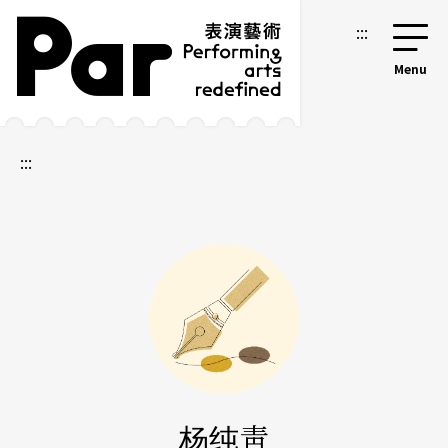
跳到主要内容区块
网站导览
:::
:::
杨纯靑