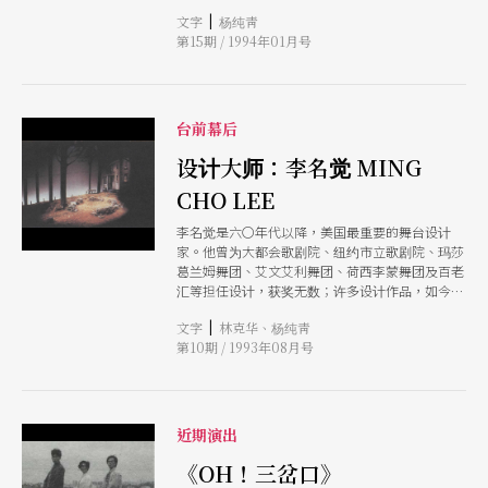
征尔下榻的房门外，我们在长廊下等候大师的到
|
文字
杨纯靑
来；透明的室内电梯从十七楼的记者会场直下五
第15期 / 1994年01月号
楼，「当」地一声，大师出了电梯门，从彼端走
来，大老远就笑脸迎人，平易亲切，像温暖的冬
阳。在专访之后，小泽征尔谢绝其他媒体的采访，
因为他要利用晚上的时间来读谱；同时，他也邀请
曹永坤先生观赏翌晨的彩排。现在，就让我们来亲
台前幕后
睹小泽征尔的「近距离特写」──
设计大师：李名觉 MING
CHO LEE
李名觉是六〇年代以降，美国最重要的舞台设计
家。他曾为大都会歌剧院、纽约市立歌剧院、玛莎
葛兰姆舞团、艾文艾利舞团、荷西李蒙舞团及百老
汇等担任设计，获奖无数；许多设计作品，如今已
成为经典。他倡导的设计语汇，更影响深远。十年
|
文字
林克华、杨纯靑
前为林怀民《红楼梦》担任舞台设计之后，李名觉
第10期 / 1993年08月号
今年再度跨海来台，与云门合作《九歌》。本刊特
别邀请《九歌》的灯光设计，也是李名觉在耶鲁硏
究所的学生林克华，来谈谈这位美国舞台设计的一
代宗师。
近期演出
《OH！三岔口》