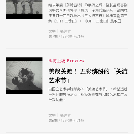
继去年度《莎姆雷特》的展演之后，擅长呈现喜剧
风格的李国修将率「屛风」子弟兵杨丽音、曾国城
于五月十四日起推出《三人行不行》城市喜剧第三
集《OH！三岔口》。 《OH！三岔口》虽取国剧
《三岔口》人吃人、人害人、探讨人性的精神议
|
文字
杨纯靑
题，但在剧情结构上则是一个和《三岔口》完全不
第7期 / 1993年05月号
同的故事：以来自大陆、香港、台湾三个原本是
「血肉相连」的中国人，在这个光怪陆离、错乱顚
倒的城市中，因著政治、文化背景的差异，所衍生
出一连串爆笑而令人心酸的荒谬喜剧，为两岸三地
的敏感话题提出新的观察。 （杨纯靑）
即将上场 Preview
美哉关渡！ 五彩缤纷的「关渡
艺术节」
由国立艺术学院举办的「关渡艺术节」，希望透过
一系列的展演活动，积极发挥在当地的艺术推广及
社教功能。
|
文字
杨纯靑
第6期 / 1993年04月号