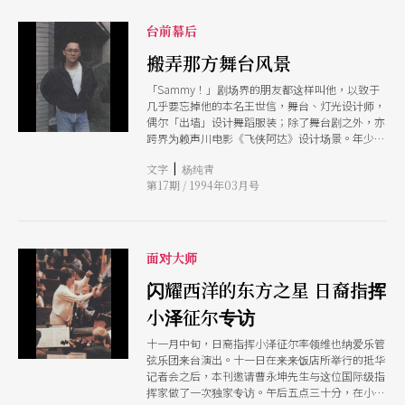
舞台上。
台前幕后
搬弄那方舞台风景
「Sammy！」剧场界的朋友都这样叫他，以致于
几乎要忘掉他的本名王世信，舞台、灯光设计师，
偶尔「出墙」设计舞蹈服装；除了舞台剧之外，亦
跨界为赖声川电影《飞侠阿达》设计场景。年少时
候，他认真地以为舞蹈是他这一辈子追求的理想，
|
文字
杨纯靑
现在，他却是台湾剧场界活动力最旺盛的设计师之
第17期 / 1994年03月号
一。
面对大师
闪耀西洋的东方之星 日裔指挥
小泽征尔专访
十一月中旬，日裔指挥小泽征尔率领维也纳爱乐管
弦乐团来台演出。十一日在来来饭店所举行的抵华
记者会之后，本刊邀请曹永坤先生与这位国际级指
挥家做了一次独家专访。午后五点三十分，在小泽