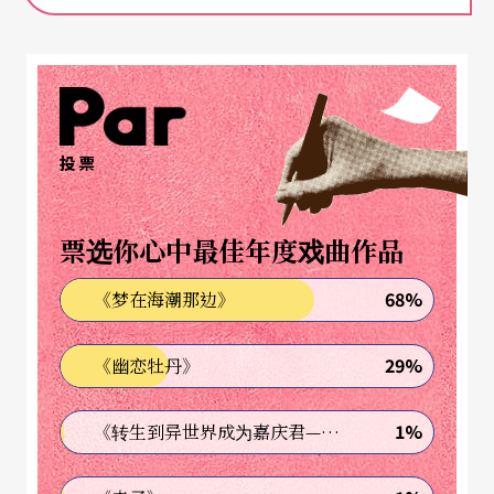
投票
票选你心中最佳年度戏曲作品
68%
《梦在海潮那边》
29%
《幽恋牡丹》
1%
《转生到异世界成为嘉庆君—发现我的祖先是诈骗集团!?》