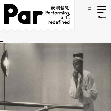
跳到主要内容区块
网站导览
:::
:::