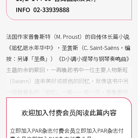
INFO 02-33939888
法国作家普鲁斯特（M. Proust）的自传体长篇小说
《追忆逝水年华中》，圣赏斯（C. Saint-Saëns，编
按：另译「圣桑」）《D小调小提琴与钢琴奏鸣曲》
主题的余韵萦回，一再唤起书中一位主要人物斯旺
（Swann）连串美好或感伤的回忆，就像该书中另
一段较著名的「追忆」一般──有一天，普鲁斯特
偶然尝到一种相当平常的「玛德莲娜小甜糕」（pet
欢迎加入付费会员阅读此篇内容
ite madeleine）时，宛如触电般的感觉，唤起了他
童年种种独特的生活体验。
立即加入PAR杂志付费会员立即加入PAR杂志付