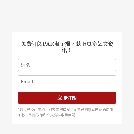
不少通俗易懂的创作，以迎合毕德麦雅式的风气，
诸如他的《鳟鱼五重奏》、某些艺术歌曲、进行
曲、圆舞曲等，然而这些较简易的乐曲经常将一种
维也纳固有的气质深刻化、诗意化了，这种特质维
免费订阅PAR电子报，获取更多艺文资
也纳人称之为“Gemütlichkeit”，那是一种出自内
讯！
心的悦乐，一种悠然自在的感觉。在他的《感伤的
圆舞曲集》或《高贵的圆舞曲集》中，我们很容易
体会到这种深刻化的愉悦，而分辨出它们与同时期
舞厅中一般圆舞曲的不同。我们从克林姆的一幅画
立即订阅
作《钢琴前的舒伯特》（1899）中，可看到克林姆
在进入成熟期之后，仍然对舒伯特抱著久远的怀
*通过递交此表格，即表示您接受并同意已阅读本网站的使用
条款，私隐政策和个人资料收集声明。
念。