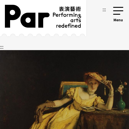
跳到主要内容区块
网站导览
:::
:::