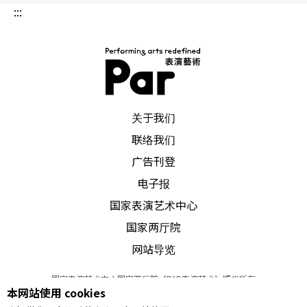
不只是克林姆，从舒曼、萧邦，经布拉姆斯到拉威
:::
尔的某些创作中，都听得到舒伯特圆舞曲的影响。
德国北方的作曲家布拉姆斯（1833-1897）于一八
六○年代开始活跃于维也纳之际，小约翰．史特劳
PAR 表演艺术杂志
斯（1825-1899）的圆舞曲与轻歌剧正大行其道，
关于我们
维也纳被这些「轻音乐」点缀得比先前的毕德麦雅
联络我们
时期更加热闹、繁华。布拉姆斯虽与「圆舞曲之
广告刊登
王」成了朋友，他创作他的圆舞曲时，却回到毕德
电子报
国家表演艺术中心
麦雅的时空，在他的《十六首圆舞曲集》（作品3
国家两厅院
9）中，表达出舒伯特式的朴素、单纯、内省的特质
网站导览
——这位北方的作曲家来到繁华的维也纳，不只未受
到「驯化」，反而像世纪初的另一位外来者贝多芬
国家表演艺术中心国家两厅院《PAR表演艺术》版权所有
本网站使用 cookies
©
2022
Performing arts redefined. All Rights Reserved
一般，为维也纳的音乐增加了深度与厚实感。