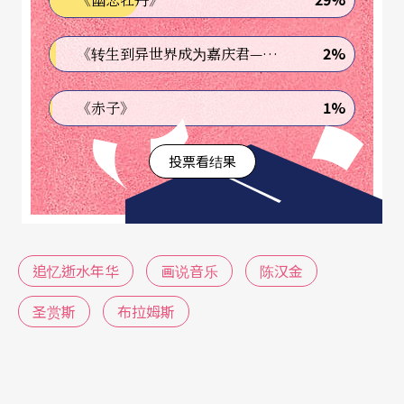
画风一直持续到维也纳「环城大道」（Ringstrass
e）与周边一些公共建筑被建造完成的一八九○年前
2%
《转生到异世界成为嘉庆君—发现我的祖先是诈骗集团!?》
后。
1%
《赤子》
为了适应城市的扩张，维也纳当局将旧城墙拆除，
改建成环城大道，大道周边的一些大型公共建筑都
投票看结果
采取复古风格，例如维也纳大学是文艺复兴式的，
国会大厦是仿希腊古典式的、新市政厅是仿哥德式
的，新的皇宫剧院是法国文艺复兴式的……。当时
追忆逝水年华
画说音乐
陈汉金
的人只要绕著环城大道走一周，就上了一场活生生
的西方建筑史。当时的画家有著接不完的工作，除
圣赏斯
布拉姆斯
了为新的公共建筑做装饰、画壁画，还得供应许多
新贵们的订货，这些新贵们用绘画来布置、美化他