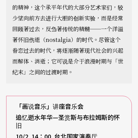
的精神，这个承平年代的大部分艺术家们，较
少望向前方去进行大胆的创新实验，而是经常
回顾著过去，反刍著传统的精髓──一个洋溢
著怀旧伤逝（nostalgia）的时代。尽管这个
眷恋过去的时代，将逐渐随著现代社会的兴起
而解体、消逝；它可说是介于浪漫时期与「世
纪末」之间的过渡时期。
「画说音乐」讲座音乐会
追忆逝水年华—圣赏斯与布拉姆斯的怀
旧
10/2 14
：00 台北国家演奏厅