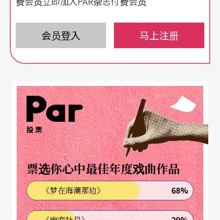
费会员立即加入PAR杂志付费会员
在还没进入「世纪末」之前的十九世纪中叶，无论
是音乐或美术的主流，都充满著有如上述的「追
会员登入
马上注册
忆」精神，这个承平年代的大部分艺术家们，较少
望向前方去进行大胆的创新实验，而是经常回顾著
过去，反刍著传统的精髓──一个洋溢著怀旧伤逝
（nostalgia）的时代。尽管这个眷恋过去的时代，
将逐渐随著现代社会的兴起而解体、消逝；它可说
是介于浪漫时期与「世纪末」之间的过渡时期。
投票
维也纳的气质
票选你心中最佳年度戏曲作品
在十九世纪后半，维也纳画家们盛行回归传统，以
68%
《梦在海潮那边》
古典、巴洛克、文艺复兴的方式作画，这种复古的
29%
《幽恋牡丹》