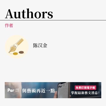
们位于环城大道外围新建的家。当时维也纳以马卡
Authors
特（H. Makart）为首的画家们，应用著学自美术学
院的娴熟技巧，绘成了许多复古风格的画作。马卡
作者
特最杰出的一位学生克林姆（G. Klimt，1862-191
8）尽管将在一八九○年代以后为维也纳的绘画创新
带来一场革命，他早年的创作却是从上述的「学院
陈汉金
派」画风开始的。
在音乐方面，十九世纪前半「毕德迈雅」时期的维
也纳可说是歌舞升平──圆舞曲、罗西尼的轻快歌
剧，许多炫技名家们的器乐演奏令市民们如醉如
痴，晚年耳聋的贝多芬与喜好大胆创新的舒伯特反
而成了这个通俗时代的边缘人。舒伯特尽管谱写了