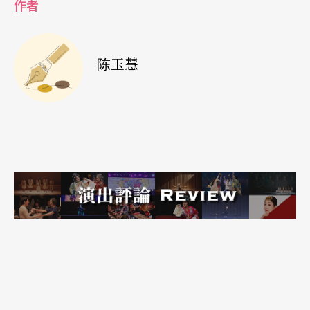
作者
了姬兰的一生，他选了身裁高大的姬兰与他合跳
《吉赛儿》和《天鹅湖》，不但造就自己的舞蹈事
陈玉慧
业另一高峰，也成就了姬兰。
纽瑞耶夫在九三年因爱滋病在巴黎过世， 姬兰至今
仍追忆他。她曾说，她和纽瑞耶夫的关系爱恨交
加，因为两人都很害羞，不擅表达，因此常常压抑
之后，便是争吵。纽瑞耶夫从来不打电话给任何
人，但他却经常半夜打电话给姬兰，有时乃至于咆
哮。但纽瑞耶夫声称他深爱姬兰，大家都知道他是
同志，但他却曾经说过，他深爱姬兰，曾打算和姬
兰结婚。