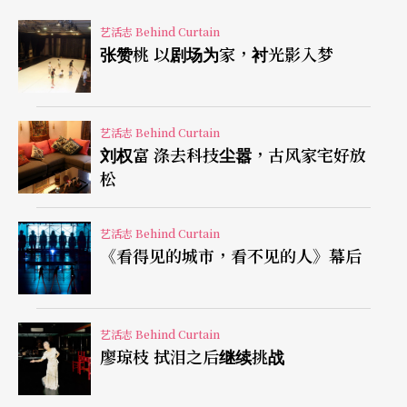
作家像福克纳等人影响。
艺活志 Behind Curtain
张赞桃 以剧场为家，衬光影入梦
那出歌剧没有台词没有对白，或者更应该说，受到
中世纪欧洲宗教剧的影响。
艺活志 Behind Curtain
刘权富 涤去科技尘嚣，古风家宅好放
这也是为什么我有机会第一次看到姬兰。
松
那一年，威尔森在巴黎歌剧院演出《圣巴斯提安殉
艺活志 Behind Curtain
难记》
Le martyre de Saint-Sebastien
，那是德布西
《看得见的城市，看不见的人》幕后
的歌剧，威尔森让姬兰出饰圣巴斯提安，由日本歌
舞伎舞者花柳寿夕紫所合编的舞码，再加上威尔森
艺活志 Behind Curtain
本人无懈可击的灯光和舞台设计，使我对姬兰留下
廖琼枝 拭泪之后继续挑战
深刻印象。