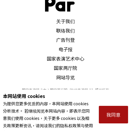
奇人物。
PAR 表演艺术杂志
关于我们
我坐在国家戏剧院，目赌那谢不完的谢幕，「 姬兰
联络我们
时代」宣告正式落幕。
广告刊登
电子报
国家表演艺术中心
国家两厅院
网站导览
国家表演艺术中心国家两厅院《PAR表演艺术》版权所有
本网站使用 cookies
©
2022
Performing arts redefined. All Rights Reserved
为提供您更多优质的内容，本网站使用 cookies
统一编号 Tax Id number 00973926
分析技术。 若继续阅览本网站内容，即表示您同
本站所提供相关演出资讯，如有异动应以主办单位公告为准。
我同意
意我们使用 cookies，关于更多 cookies 以及相
服务条款
｜
隐私权声明
｜
著作权声明
关政策更新资讯，请阅读我们的隐私权政策与使用