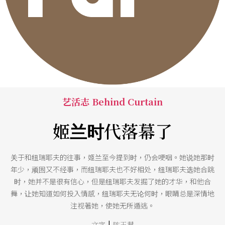
艺活志 Behind Curtain
姬兰时代落幕了
关于和纽瑞耶夫的往事，姬兰至今提到时，仍会哽咽。她说她那时
年少，顽固又不经事，而纽瑞耶夫也不好相处，纽瑞耶夫选她合跳
时，她并不是很有信心，但是纽瑞耶夫发掘了她的才华，和他合
舞，让她知道如何投入情感，纽瑞耶夫无论何时，眼睛总是深情地
注视著她，使她无所遁逃。
|
文字
陈玉慧