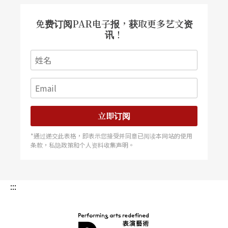
关于和纽瑞耶夫的往事，姬兰至今提到时，仍会哽
免费订阅PAR电子报，获取更多艺文资
咽。她说她那时年少，顽固又不经事，而纽瑞耶夫
讯！
也不好相处，纽瑞耶夫选她合跳时，她并不是很有
信心，但是纽瑞耶夫发掘了她的才华，和他合舞，
让她知道如何投入情感，纽瑞耶夫无论何时，眼睛
总是深情地注视著她，使她无所遁逃。
立即订阅
今年九月，姬兰二度来台， 我在国家戏剧院再度欣
*通过递交此表格，即表示您接受并同意已阅读本网站的使用
条款，私隐政策和个人资料收集声明。
赏她和英国编舞家罗素．马利芬特（Russell Maliph
ant）合跳的
PUSH
，完美的独舞和合舞。据说，和
马利芬特合作，是她的坚持，她的坚持是对的，而
:::
如今四十九岁的她即将引退， 她的一生精采动人，
她是现代舞蹈界的皇后，也是现代舞蹈史上一个传