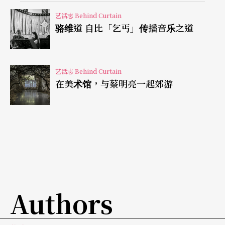
当然， 我后来也非常喜欢姬兰为威廉．佛塞（Willia
艺活志 Behind Curtain
骆维道 自比「乞丐」传播音乐之道
m Forsythe）演出的作品， 只要她在舞台上，我很
难不注意她，谁有那么长的腿，几乎像体操选手般
的精准度，完美的芭蕾舞训练，而又如此具现代舞
艺活志 Behind Curtain
在美术馆，与蔡明亮一起郊游
蹈风格的表现？
纽瑞耶夫的眼睛
姬兰之所以在八○年代便是顶级的国际舞蹈巨星，
与纽瑞耶夫大有关系。或许没有纽瑞耶夫便没有今
天的姬兰？
Authors
一九八三年，俄国芭蕾舞巨纽瑞耶夫出任巴黎歌剧
院的艺术总监，他遇见了十八岁的姬兰， 从此改变