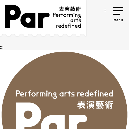
跳到主要内容区块
网站导览
:::
:::