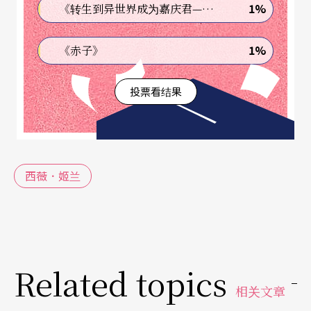
1%
《转生到异世界成为嘉庆君—发现我的祖先是诈骗集团!?》
在遇见姬兰之时，我们正在讨论何时威尔森可以接
受我的采访，他说，嗯，你可以先陪我去按摩吗，
1%
《赤子》
在按摩之后，我们有半小时的时间可以聊聊？我答
投票看结果
应了他，并在巴黎歌剧院的按摩室前等他。那真是
奇怪的经验，我甚至听到威尔森因按摩疼痛而发出
的声音。
西薇．姬兰
那天，记者会上有人问罗伯导演此戏的心得，罗伯
说出了那后现代的经典名言：今天中午我点了一道
鱼，那只鱼一直用一只眼睛瞪著我。有人也在记者
会上问他，他的作品是不是受到法国诗人阿拉贡（L
Related topics
ouis Aragon）的超现实主义影响？威尔森冷静几近
相关文章
自大地回答：不，我来自美国南方，我比较受南方