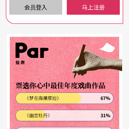
要去歌剧院的餐馆用餐。
会员登入
马上注册
她总是那么引人目光
那一年的我在《欧洲日报》打工，已经在纽约看过
威尔森的作品， 对威尔森的作品《沙滩上的爱因斯
坦》的超现实美感大感震撼，很喜欢他在后现代剧
投票
场的表现。我和他联系上，他表示愿意接受我的专
访，但他说，采访时间不定，我可以早上便到排练
票选你心中最佳年度戏曲作品
室等他，他的意思是我可以陪他排练，之后一起参
67%
《梦在海潮那边》
加他的记者会，在记者会后，他会择时接受我的采
访。我当然愿意。也因此我有机会在那一年陪伴了
31%
《幽恋牡丹》
他一天。