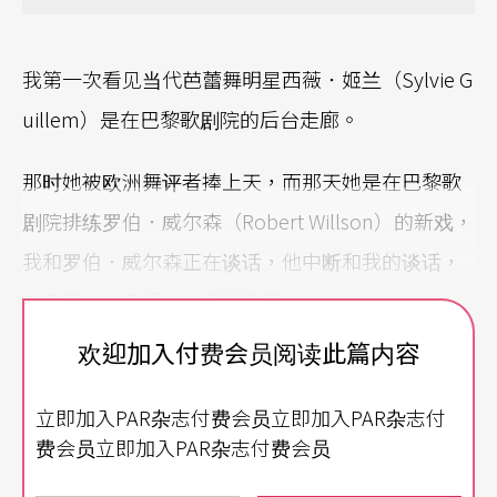
我第一次看见当代芭蕾舞明星西薇．姬兰（Sylvie G
uillem）是在巴黎歌剧院的后台走廊。
那时她被欧洲舞评者捧上天，而那天她是在巴黎歌
剧院排练罗伯．威尔森（Robert Willson）的新戏，
我和罗伯．威尔森正在谈话，他中断和我的谈话，
在走廊上以亲手礼向姬兰致意。
欢迎加入付费会员阅读此篇内容
姬兰那时没有任何傲气，他对罗伯恭敬一吻显得有
点羞涩，那一年是一九八八年，那一次我不但第一
立即加入PAR杂志付费会员立即加入PAR杂志付
次见到这位当代芭蕾舞名伶，也是第一次遇见威尔
费会员立即加入PAR杂志付费会员
森。她走在舞台后台走廊，似乎和其他两位舞台正