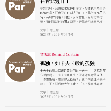
在台北过日子
不知何时，我便过起这种日子了。好像我只是日子
的管理员，好像我在过别人的日子。我坐在那里书
写，有时在网路上回信，有时付帐，有时订书订
票，有时和路过的朋友聊天。但我会阻止自己被自
己的情绪绑架，我会提醒自己开心过日子。
|
文字
陈玉慧
第259期 / 2014年07月号
艺活志 Behind Curtain
孤独，如卡夫卡般的孤独
卡夫卡的朋友亚诺许曾经问过卡夫卡：「您感到那
么孤独吗？」卡夫卡点点头。亚诺许当时曾问他：
「像嘉斯帕．豪瑟那么孤独？」这个问题让卡夫卡
想了一下，然后他大笑不止，「不，简直比嘉斯
帕．豪瑟糟多了！我孤独得像法兰克．卡夫卡」。
|
文字
陈玉慧
第258期 / 2014年06月号