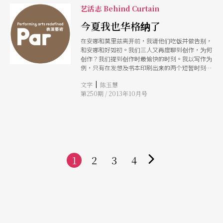
艺活志 Behind Curtain
今夏我也华格纳了
在安娜和莫里兹离开前，我请他们吃饭并做告别，
和安娜和好如初。我们三人又再度聊到创作，为何
创作？我们提到创作时最愉快的时刻。我以写作为
例，只有在发想及书本印刷出来的两个短暂时刻，
写作是幸福的事，其他冗长的书写时分都不怎么令
|
文字
陈玉慧
人兴奋。 可不是，他们两人也立刻表示，作曲和
第250期 / 2013年10月号
装置也一样。我们都是为了那短暂的幸福感，把许
多生命时光消耗了，但我们却甘愿。
1
2
3
4
下
一
页