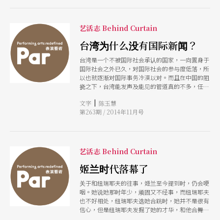
艺活志 Behind Curtain
台湾为什么没有国际新闻？
台湾是一个不被国际社会承认的国家，一向置身于
国际社会之外已久，对国际社会的参与度低落，所
以也就逐渐对国际事务冷漠以对。而且在中国的阻
挠之下，台湾能发声及能见的管道真的不多，任何
台湾驻外记者都能深刻感受到台湾在国际社会的无
|
文字
陈玉慧
能为力，以及国名名称的混淆。但不管如何，我都
第263期 / 2014年11月号
要问：为什么台湾没有国际新闻？期待更多有志之
士加入这个领域，因为这不是一个行业，在全球化
的脚步加快的今天，阅听国际新闻应该是一种生活
态度。
艺活志 Behind Curtain
姬兰时代落幕了
关于和纽瑞耶夫的往事，姬兰至今提到时，仍会哽
咽。她说她那时年少，顽固又不经事，而纽瑞耶夫
也不好相处，纽瑞耶夫选她合跳时，她并不是很有
信心，但是纽瑞耶夫发掘了她的才华，和他合舞，
让她知道如何投入情感，纽瑞耶夫无论何时，眼睛