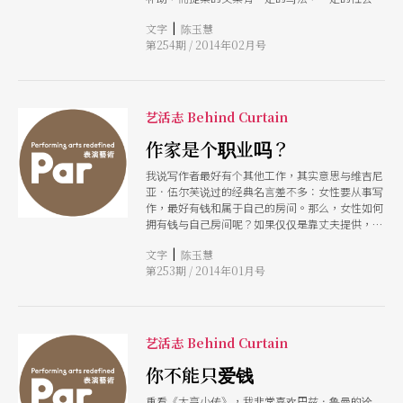
或文创逻辑，艺术家可能穷尽一生也不会写那种文
|
文字
陈玉慧
案，就譬如我自己就不会写。
第254期 / 2014年02月号
艺活志 Behind Curtain
作家是个职业吗？
我说写作者最好有个其他工作，其实意思与维吉尼
亚．伍尔芙说过的经典名言差不多：女性要从事写
作，最好有钱和属于自己的房间。那么，女性如何
拥有钱与自己房间呢？如果仅仅是靠丈夫提供，那
么不是属于自己的，如果是属于自己的，那么钱从
|
文字
陈玉慧
哪里来？
第253期 / 2014年01月号
艺活志 Behind Curtain
你不能只爱钱
重看《大亨小传》，我非常喜欢巴兹．鲁曼的诠