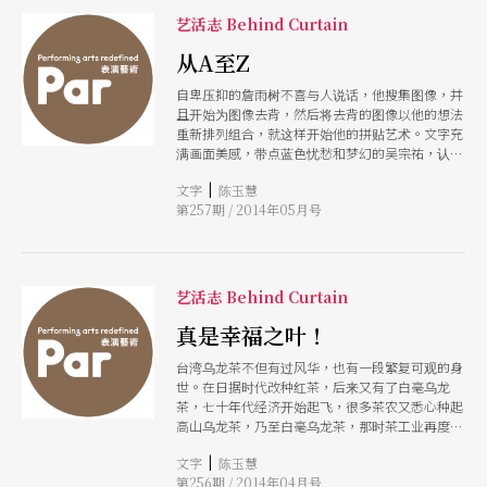
艺活志 Behind Curtain
从A至Z
自卑压抑的詹雨树不喜与人说话，他搜集图像，并
且开始为图像去背，然后将去背的图像以他的想法
重新排列组合，就这样开始他的拼贴艺术。文字充
满画面美感，带点蓝色忧愁和梦幻的吴宗祐，认识
不擅与人沟通的雨树，最后成为雨树的艺术经纪
|
文字
陈玉慧
人，雨树也呼唤起他对美和艺术的渴望。
第257期 / 2014年05月号
艺活志 Behind Curtain
真是幸福之叶！
台湾乌龙茶不但有过风华，也有一段繁复可观的身
世。在日据时代改种红茶，后来又有了白毫乌龙
茶，七十年代经济开始起飞，很多茶农又悉心种起
高山乌龙茶，乃至白毫乌龙茶，那时茶工业再度繁
华，台湾乌龙茶真的好喝，时至今日，台湾茶叶文
|
文字
陈玉慧
化已再度步上多元兴盛时代，简直可谓茶文化的文
第256期 / 2014年04月号
艺复兴！