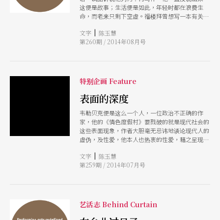
这便是故事；生活便是如此，年轻时都在浪费生
命，而老来只剩下空虚。福楼拜曾想写一本有关虚
无之书，他没写出来，杰普又急什么？寻找绝美，
|
文字
陈玉慧
其实便是寻找死亡。
第260期 / 2014年08月号
特别企画 Feature
表面的深度
韦勒贝克便是这么一个人，一位政治不正确的作
家，他的《情色度假村》要戮破的就是现代社会的
这些表面现象，作者大胆毫无忌讳地谈论现代人的
虚伪，及性爱，他本人也热衷的性爱，藉之呈现现
代消费社会的物欲和空虚感。
|
文字
陈玉慧
第259期 / 2014年07月号
艺活志 Behind Curtain