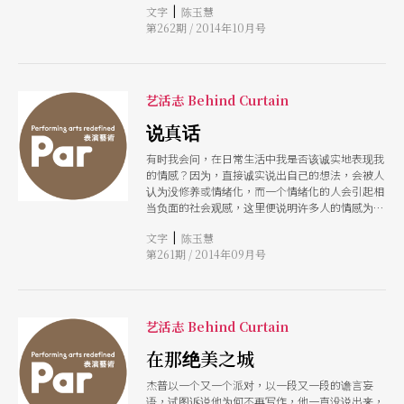
|
文字
陈玉慧
总是深情地注视著她，使她无所遁逃。
第262期 / 2014年10月号
艺活志 Behind Curtain
说真话
有时我会问，在日常生活中我是否该诚实地表现我
的情感？因为，直接诚实说出自己的想法，会被人
认为没修养或情绪化，而一个情绪化的人会引起相
当负面的社会观感，这里便说明许多人的情感为什
么受到压抑。我觉得我们的社会其实要求的是感情
|
文字
陈玉慧
表达的疏离或回避，人们从来不应该表达自己真实
第261期 / 2014年09月号
的情感，乃至于隐暪不说可能都是好的。
艺活志 Behind Curtain
在那绝美之城
杰普以一个又一个派对，以一段又一段的谵言妄
语，试图诉说他为何不再写作，他一直没说出来，