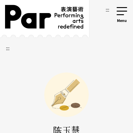
跳到主要内容区块
网站导览
:::
:::
陈玉慧