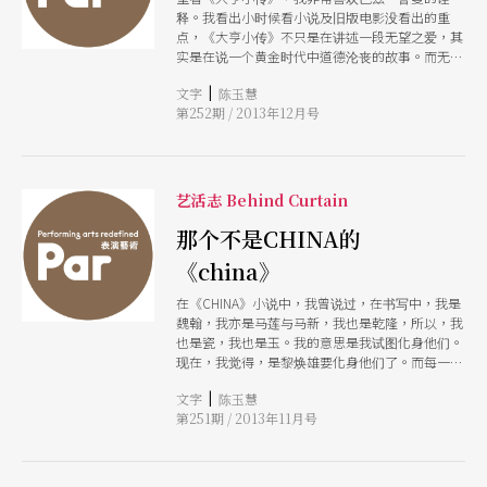
释。我看出小时候看小说及旧版电影没看出的重
点，《大亨小传》不只是在讲述一段无望之爱，其
实是在说一个黄金时代中道德沦丧的故事。而无论
是过去或现在，富者恒富，这是金钱社会的潜规
|
文字
陈玉慧
则，而每一个社会都一样不平等，金钱就是阶级。
第252期 / 2013年12月号
艺活志 Behind Curtain
那个不是CHINA的
《china》
在《CHINA》小说中，我曾说过，在书写中，我是
魏翰，我亦是马莲与马新，我也是乾隆，所以，我
也是瓷，我也是玉。我的意思是我试图化身他们。
现在，我觉得，是黎焕雄要化身他们了。而每一名
演员看起来都那么像，仿佛，他们一直是他们。
|
文字
陈玉慧
第251期 / 2013年11月号