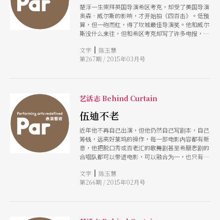
楚浮一生崇拜英国导演希区考克，却受了美国导演
奥森．威尔斯的影响，才开始拍《四百击》。低预
算，但一砲而红，得了坎城最佳导演奖。他和威尔
斯没什么来往，但和希区考克却写了许多电报，希
区考克非常重视他的到访，在一段记录片上，我还
|
文字
陈玉慧
看到希区考克在他说话时哭了，又原来，就算大导
第267期 / 2015年03月号
演也需要知音。
艺活志 Behind Curtain
伍迪不老
近年他不再自己出演，但他仍然自己写剧本，自己
筹钱，远离好莱坞的操作，每一部电影内容都有新
意，他把脱口秀或百老汇的歌舞剧甚至希腊悲剧的
合唱队都可以带进电影，可以融合为一，也只有
他，会让人不觉得突兀，觉得不老套，伍迪真的不
|
文字
陈玉慧
老。
第266期 / 2015年02月号