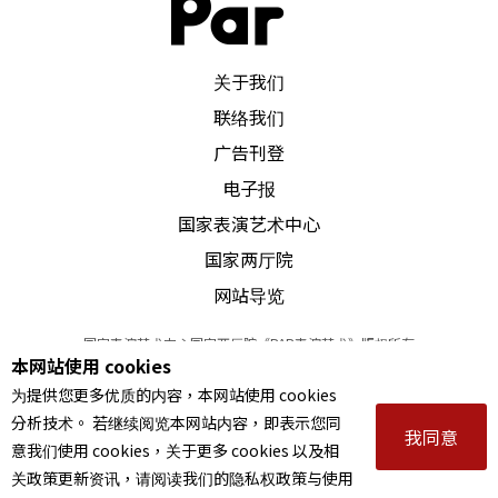
PAR 表演艺术杂志
关于我们
联络我们
广告刊登
电子报
国家表演艺术中心
国家两厅院
网站导览
国家表演艺术中心国家两厅院《PAR表演艺术》版权所有
本网站使用 cookies
©
2022
Performing arts redefined. All Rights Reserved
为提供您更多优质的内容，本网站使用 cookies
统一编号 Tax Id number 00973926
分析技术。 若继续阅览本网站内容，即表示您同
本站所提供相关演出资讯，如有异动应以主办单位公告为准。
我同意
意我们使用 cookies，关于更多 cookies 以及相
服务条款
｜
隐私权声明
｜
著作权声明
关政策更新资讯，请阅读我们的隐私权政策与使用