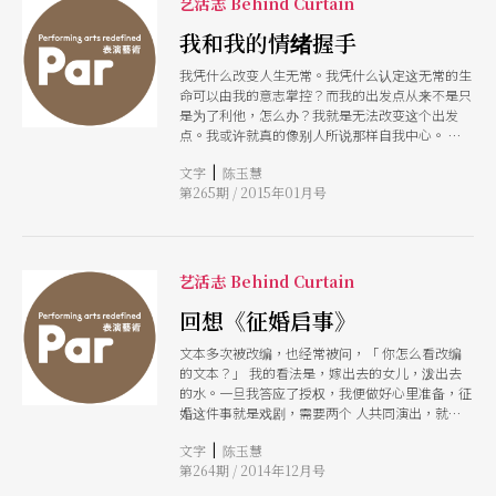
艺活志 Behind Curtain
我和我的情绪握手
我凭什么改变人生无常。我凭什么认定这无常的生
命可以由我的意志掌控？而我的出发点从来不是只
是为了利他，怎么办？我就是无法改变这个出发
点。我或许就真的像别人所说那样自我中心。 这
么一想，我也不爱我自己了。我的各种情绪更大
|
文字
陈玉慧
了。原来人最大的痛苦是连自已都不爱。 但现在
第265期 / 2015年01月号
我毫无他法了。我得和我的情绪握手，问候他们。
艺活志 Behind Curtain
回想《征婚启事》
文本多次被改编，也经常被问，「 你怎么看改编
的文本？」 我的看法是，嫁出去的女儿，泼出去
的水。一旦我答应了授权，我便做好心里准备，征
婚这件事就是戏剧，需要两个 人共同演出，就算
当年征婚，我也没预测它有什么结局，而影视改编
|
文字
陈玉慧
一定不会按照我的写法走，因为征婚这个行为本身
第264期 / 2014年12月号
便是一场表演，一场实验自己的可能，即兴的成分
很高。