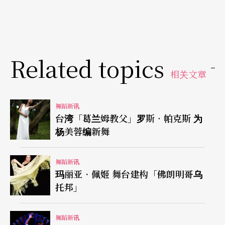
Related topics
相关文章
舞蹈新讯
台湾「葛兰姆教父」罗斯‧帕克斯 为
杨美蓉编新舞
舞蹈新讯
玛丽亚．佩姬 舞台建构「佛朗明哥乌
托邦」
舞蹈新讯