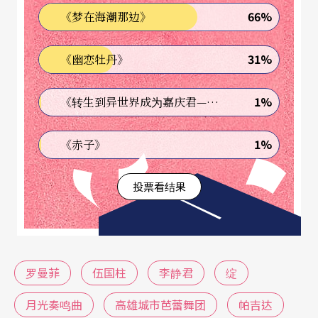
66%
《梦在海潮那边》
31%
《幽恋牡丹》
1%
《转生到异世界成为嘉庆君—发现我的祖先是诈骗集团!?》
1%
《赤子》
投票看结果
罗曼菲
伍国柱
李静君
绽
月光奏鸣曲
高雄城市芭蕾舞团
帕吉达