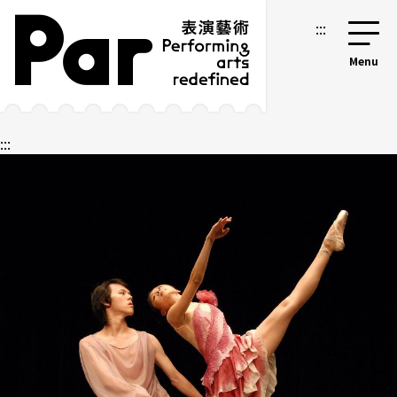
跳到主要内容区块
网站导览
:::
:::