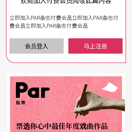
蹈人生致意，由客席舞者陈秋吟特别担纲演出。
立即加入PAR杂志付费会员立即加入PAR杂志付
另外，高雄城市芭蕾舞团将演出古典芭蕾名作《帕
费会员立即加入PAR杂志付费会员
吉达》
Paquita
婚礼一幕，持续挑战古典芭蕾的技巧
与质感，由张大涌改编，再创古典芭蕾演出热潮。
会员登入
马上注册
今年舞者阵容坚强，包括客席舞者陈秋吟、叶丽
娟，KCB优秀舞者董鼎雯、吕思韵等二十多位优秀
芭蕾舞者将精采上阵。（周倩漪）
投票
票选你心中最佳年度戏曲作品