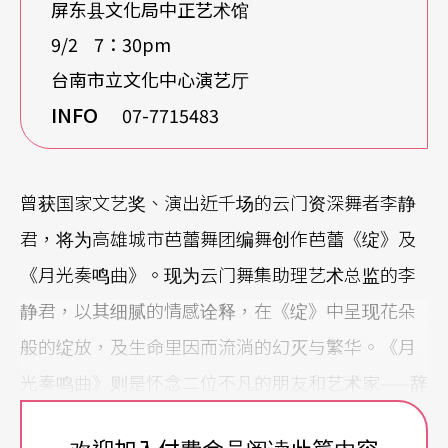
屏东县文化局中正艺术馆
9/2 7：30pm
台南市立文化中心演艺厅
INFO
07-7715483
曾获国家文艺奖、演出近千场的云门资深舞者李静
君，将为高雄城市芭蕾舞团编舞创作芭蕾《绽》及
《月光奏鸣曲》。现为云门舞集助理艺术总监的李
静君，以其细腻的情感诠释，在《绽》中呈现花朵
般的绽放，及生命里因而流淌的幻灭与繁华。《月
光奏鸣曲》则是怀念二位不凡的朋友和艺术家——辞
世不久的罗曼菲与伍国柱，向他们灿烂而坚持的舞
欢迎加入付费会员阅读此篇内容