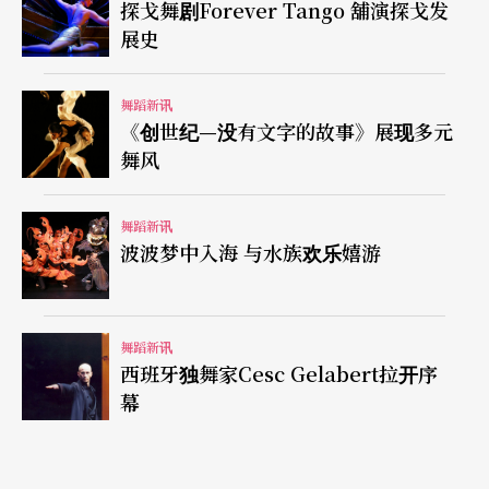
探戈舞剧Forever Tango 舖演探戈发
展史
舞蹈新讯
《创世纪—没有文字的故事》展现多元
舞风
舞蹈新讯
波波梦中入海 与水族欢乐嬉游
舞蹈新讯
西班牙独舞家Cesc Gelabert拉开序
幕