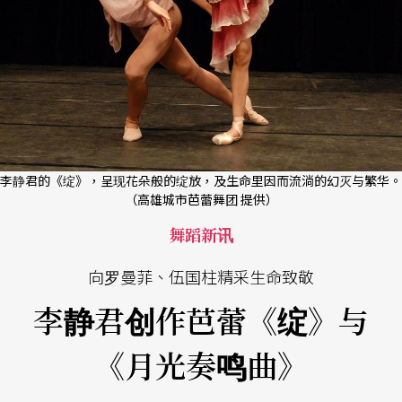
李静君的《绽》，呈现花朵般的绽放，及生命里因而流淌的幻灭与繁华。
（高雄城市芭蕾舞团 提供）
舞蹈新讯
向罗曼菲、伍国柱精采生命致敬
李静君创作芭蕾《绽》与
《月光奏鸣曲》