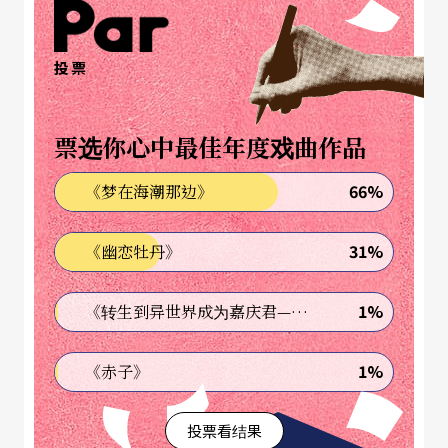
投票
文字｜简莉颖 剧场编剧
票选你心中最佳年度戏曲作品
66%
《梦在海潮那边》
31%
《幽恋牡丹》
1%
《转生到异世界成为嘉庆君—发现我的祖先是诈骗集团!?》
1%
《赤子》
投票看结果