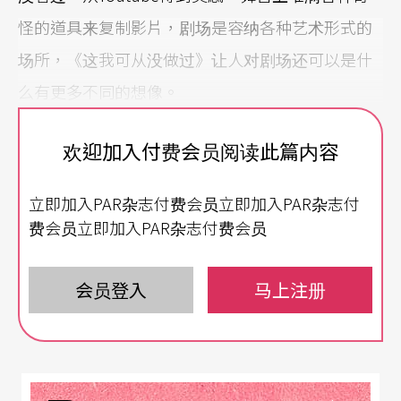
怪的道具来复制影片，剧场是容纳各种艺术形式的
场所，《这我可从没做过》让人对剧场还可以是什
么有更多不同的想像。
因为有Kid Koala，你可以上水管找他很常穿著无尾
欢迎加入付费会员阅读此篇内容
熊装的表演，感受他超fun超chill的刷碟演出，他跟
立即加入PAR杂志付费会员立即加入PAR杂志付
Peeping Tom和Gorillaz合作过，也是Radiohead、
费会员立即加入PAR杂志付费会员
Bjork，DJ Shadow等指名的暖场嘉宾，重点是他是
加拿大华裔，不是澳洲人，但名号叫做无尾熊，真
会员登入
马上注册
的很奇怪，值得一看。
其实三月也很想看莎妹的《亲爱的人生》跟三谷的
《变身怪医》，但不在台湾，请帮我去看吧！