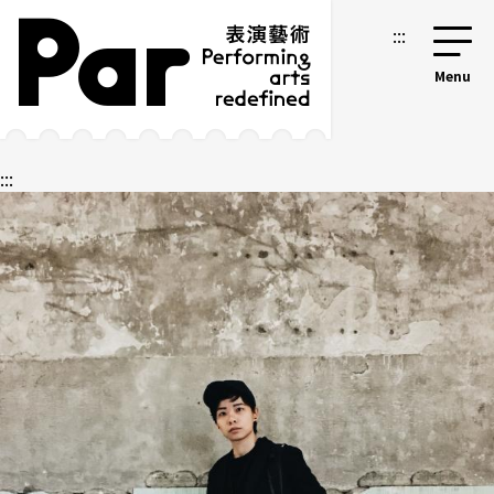
跳到主要内容区块
网站导览
:::
:::