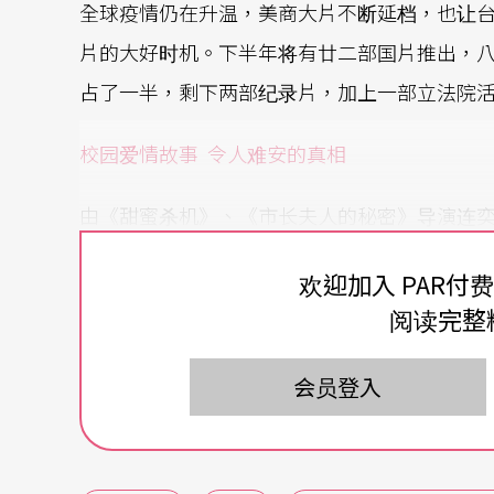
全球疫情仍在升温，美商大片不断延档，也让
片的大好时机。下半年将有廿二部国片推出，
占了一半，剩下两部纪录片，加上一部立法院
校园爱情故事
令人难安的真相
由《甜蜜杀机》、《市长夫人的秘密》导演连
《哈啰少女》，将次世代流行语「是在哈啰」
欢迎加入 PAR付
事件的结束，有别于校园的清新爱情电影，王
阅读完整
云人物，被公认是最登对的情侣组，但当神秘
注意与追求。
会员登入
性格善妒的亲善大使，非友即敌、恩威并施的
拍的性爱影片在网路上流传，失控的反击，直