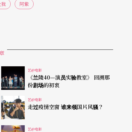
欢我
阿紫
近真相的同时，也揭露校园内令人坐立难安的真
章
艺@电影
《兰陵40—演员实验教室》 回溯那
份剧场的初衷
艺@电影
走过疫情空窗 谁来领国片风骚？
艺@电影