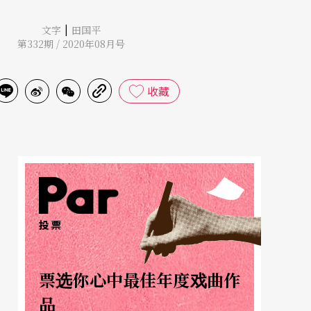
|
文字
田国平
第332期 / 2020年08月号
收藏
投票
票选你心中最佳年度戏曲作
品