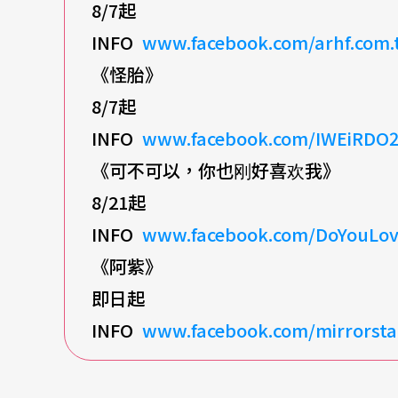
8/7
起
INFO
www.facebook.com/arhf.com.
《怪胎》
8/7
起
INFO
www.facebook.com/IWEiRDO2
《可不可以，你也刚好喜欢我》
8/21
起
INFO
www.facebook.com/DoYouLov
《阿紫》
即日起
INFO
www.facebook.com/mirrorsta