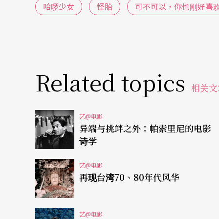
哈啰少女
怪胎
可不可以，你也刚好喜
静，单纯的爱情事件转变为各挖疮疤，在愈接
相……
Related topics
相关文
艺@电影
异端与挑衅之外：帕索里尼的电影
诗学
艺@电影
再现台湾70、80年代风华
艺@电影