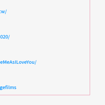
tw/
020/
eMeAsILoveYou/
gefilms