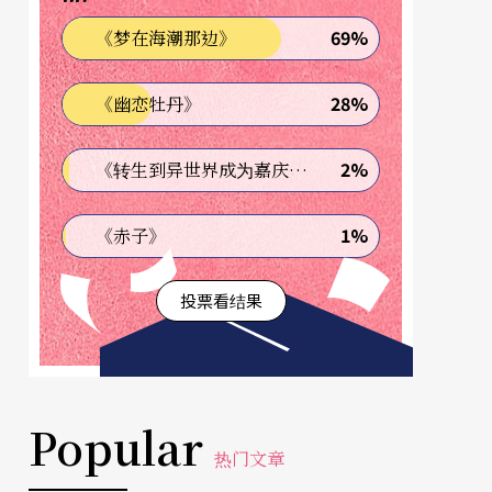
69%
《梦在海潮那边》
28%
《幽恋牡丹》
2%
《转生到异世界成为嘉庆君—发现我的祖先是诈骗集团!?》
1%
《赤子》
投票看结果
Popular
热门文章