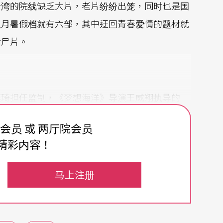
台湾的院线缺乏大片，老片纷纷出笼，同时也是国
八月暑假档就有六部，其中迂回青春爱情的题材就
活尸片。
奕琦担任监制，《梦想海洋》导演王威翔执导的
放进了片名，以写实倒叙的方式让电影一开始就是
费会员 或 两厅院会员
渝屏饰演的校园亲善大使，与林辉瑝饰演的校园风
精彩内容！
寡言的转学生吴允蘅初来乍到，却意外受到男主角
马上注册
手段，女孩之间的心机手段，社群间的霸凌、被偷
播、偷拍、肉搜，少男少女们的校园小圈圈不再平