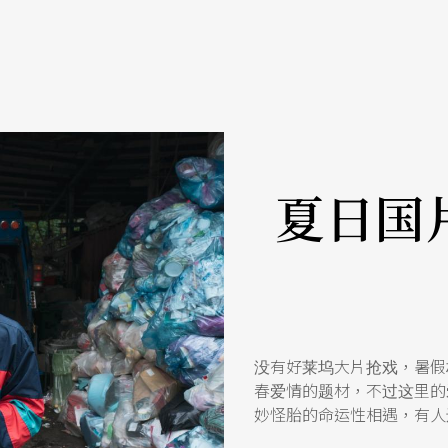
夏日国
没有好莱坞大片抢戏，暑假
春爱情的题材，不过这里的
妙怪胎的命运性相遇，有人