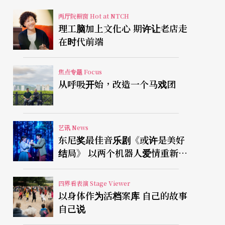
两厅院橱窗 Hot at NTCH
理工脑加上文化心 期许让老店走
在时代前端
焦点专题 Focus
从呼吸开始，改造一个马戏团
艺讯 News
东尼奖最佳音乐剧《或许是美好
结局》 以两个机器人爱情重新凝
视有限人生
四界看表演 Stage Viewer
以身体作为活档案库 自己的故事
自己说