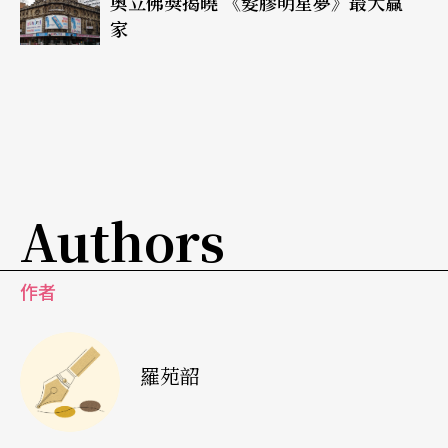
奧立佛獎揭曉 《髮膠明星夢》最大贏
下而不受傷，成功漂亮。
家
瑪姬．瑪漢大膽地提出哲學省思，創造出一個概念
性作品，令人馬上領悟認識編舞家多年的里昂歌劇
院芭蕾舞團總監路可斯所說：「瑪姬的創作不是為
了要取悅人」。
Authors
利周《我的愛》：詩文與電子音樂共舞
而克利斯提昂．利周（Christian Rizzo）新作《我的
作者
愛》
Mon Amour
則在夏特雷院區上演（3/11-3/1
4），全作音樂性十足。演出不對號入座，多數觀眾
羅苑韶
早早進場佔位子，眼見舞台上的準備動作是一群舞
者在強力貝斯電子音樂中不停晃動身體，加上舞台