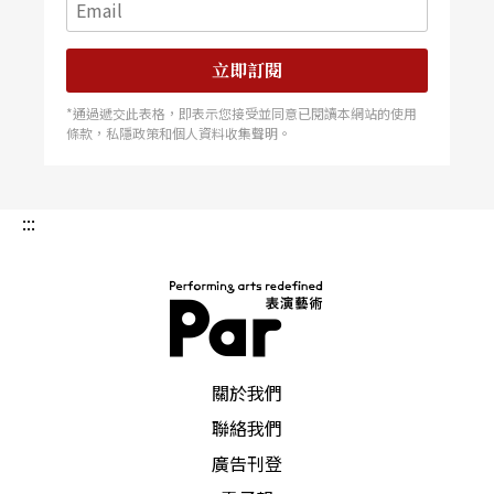
扮演一名演出者，台上所有音樂和舞蹈動作或飄忽
在詩詞之上、或圍繞詩文，朗讀詩文或有間歇，然
立即訂閱
而或讀或歌自此成了舞台上聲音和故事發展主軸，
*通過遞交此表格，即表示您接受並同意已閱讀本網站的使用
使得身形薄弱的Tompkins，所佔位置、所發出的聲
條款，私隱政策和個人資料收集聲明。
音皆成為發散力量的軸心。
:::
舞者搬運綠色植物的動作和節奏，盆栽的來去是舞
台上舞動元素焦點。台上三名樂手演奏爵士鼓、電
子貝斯、低音提琴和電子混音，現場音樂力強大。
相對應七名舞者，編舞家設計七個內設自動裝置的
PAR 表演藝術雜誌
大小不一圓球，黑色光滑表面成為理想的反射面，
關於我們
自行緩慢滾動的路徑在詩歌朗誦引導下，營造出一
聯絡我們
廣告刊登
個夢境。舞台上持續製造輕煙繚繞的氛圍，最美的