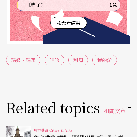
頭到尾，台上七名真人都沒有離開他們的座位，作
1%
《赤子》
品名叫「哈哈」，而他們真真是從頭笑到尾。默默
投票看結果
目睹這一切的觀眾，不禁要自問：笑要引發什麼感
情？當所有不同輕重、善意和惡意題材都可以可笑
態度面對時，又是怎樣的景況？笑的本身一定是好
笑？或可是荒繆、無奈？
瑪姬．瑪漢
哈哈
利周
我的愛
舞台上人偶道具一個個倒下，製造出在笑聲以外的
不同聲響，且是舞台上唯一動作變化。在所有人偶
倒下後，輪到漠不關心的表演者。所有真假人都倒
Related topics
下後，表演結束。道具是「哈哈」最精采的部分，
相關文章
眼見真人大小人偶的座椅一下如積木倒下，每個座
椅毫無差錯，包括必須保護表演者，連人帶椅地倒
城市藝波 Cities & Arts