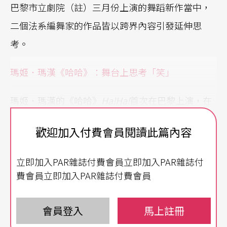
巴黎市立劇院（註）三月份上演的舞蹈新作當中，
二個法系編舞家的作品皆以跨界內容引發延伸思
考。
瑪姬．瑪漢《哈哈》：舞台上思考「笑」
瑪姬．瑪漢的《哈哈》
Ha!Ha!
首次在巴黎上演，在
較小的亞貝斯廳演出（3/4-3/6），台上七人上演一
歡迎加入付費會員閱讀此篇內容
個小時沒有舞蹈動作的表演。編舞家為創作寫下的
思路文字，開頭第一句便是：「笑，這個字可令人
立即加入PAR雜誌付費會員立即加入PAR雜誌付
生氣」，她的哲學性思路為：「因為我們要求笑能
費會員立即加入PAR雜誌付費會員
讓我們放鬆，帶我們脫離到另一境界──但為了什
麼而逃離？」
會員登入
馬上註冊