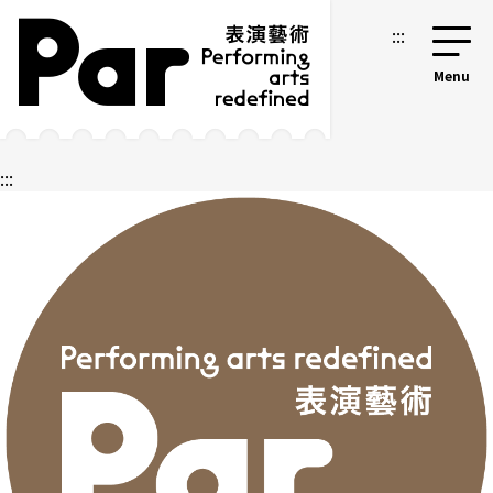
跳到主要內容區塊
網站導覽
:::
:::