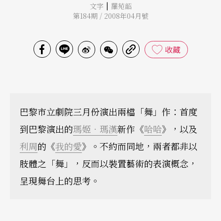
|
文字
羅苑韶
第184期 / 2008年04月號
收藏
巴黎市立劇院三月份演出兩檔「舞」作：首度
到巴黎演出的
瑪姬．瑪漢
新作《
哈哈
》，以及
利周
的《
我的愛
》。不約而同地，兩者都非以
肢體之「舞」，反而以裝置藝術的表演概念，
呈現舞台上的思考。