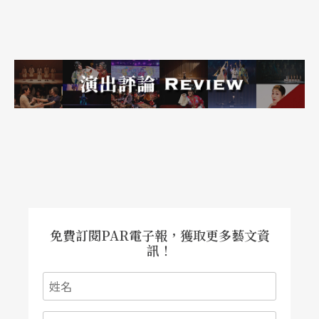
上飄著一抹乾冰狀輕煙，漸漸要將觀眾心神推進一
場催眠狀態。
不分男女舞者的舞衣皆是連帽運動衣，演出開始時
又短暫自帽沿垂下一塊彩色薄紗，如同伊斯蘭婦女
頭巾，這些元素都讓人直接聯想法國城市外環平民
郊區環境，非常當代城市調調，都會但非主流。編
舞家接著讓舞者一一攜帶大小不同的綠色盆栽上
台，又不時轉換放置位置，所有綠色植物裝置變換
舞台景象及規範舞者動作範圍，讓所有人和空間的
免費訂閱PAR電子報，獲取更多藝文資
訊！
轉換像是一座移動的裝置藝術。
美國藝術家Mark Tompkins應邀在舞台上朗讀詩文