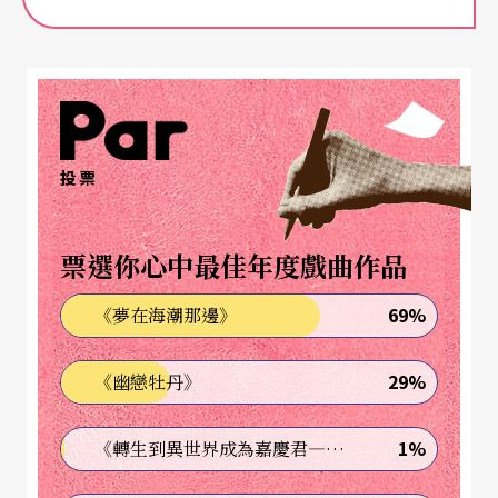
走進劇院，舞台上已坐著一群背向觀眾席的觀眾，
燈光昏暗，一直要到開演，觀眾確認台上的擬真人
偶是舞台裝置的一部分。舞台前方一排椅子和譜
架，四女三男「舞者」上台，人人著黑色禮服，在
投票
譜架前坐定，如同要上演一場室內樂演出。不同的
是，這場室內樂是台上七人的笑聲和談話所組成。
票選你心中最佳年度戲曲作品
觀眾席間反應先對此新奇表演形式感到逗趣，七人
笑聲和笑岔氣的談話斷句此起彼落，節奏音樂感實
69%
《夢在海潮那邊》
在。整晚演出形式如此持續，唯一不同是台上七人
29%
《幽戀牡丹》
的台詞。他們互相問：「你為什麼要笑？」「沒
啊」「人生就是要笑得開心」，其中包含不雅的笑
1%
《轉生到異世界成為嘉慶君—發現我的祖先是詐騙集團!?》
話，取笑別人、自嘲花錢去看不懂的表演等等。從