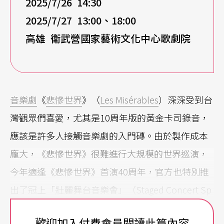
2025/7/26 14:30
2025/7/27 13:00
、18:00
高雄 衛武營國家藝術文化中心歌劇院
音樂劇
《
悲慘世界
》（
Les Misérables
）深深受到台
灣觀眾們喜愛，尤其是10周年版的黃金卡司錄音，
應該是許多人接觸音樂劇的入門磚。由於製作成本
龐大，《悲慘世界》很難進行大規模的世界巡演，
今年適逢《悲慘世界》首演40周年，官方也特別推
出了冠上「壯麗舞台音樂會」（Staged Concert Sp
ectacular）之名巡演版，台灣場次更會在6月登
歡迎加入付費會員閱讀此篇內容