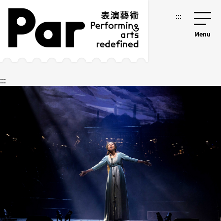
跳到主要內容區塊
網站導覽
:::
:::