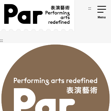
跳到主要內容區塊
網站導覽
:::
:::