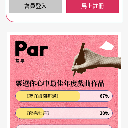
會員登入
馬上註冊
投票
票選你心中最佳年度戲曲作品
67%
《夢在海潮那邊》
30%
《幽戀牡丹》