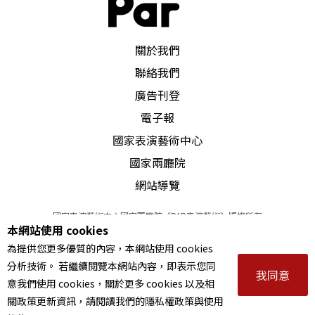
PAR 表演藝術雜誌
關於我們
聯絡我們
廣告刊登
電子報
國家表演藝術中心
國家兩廳院
網站導覽
國家表演藝術中心國家兩廳院《PAR表演藝術》版權所有
本網站使用 cookies
©
2022
Performing arts redefined. All Rights Reserved
為提供您更多優質的內容，本網站使用 cookies
統一編號 Tax Id number 00973926
分析技術。 若繼續閱覽本網站內容，即表示您同
本站所提供相關演出資訊，如有異動應以主辦單位公告為準。
我同意
意我們使用 cookies，關於更多 cookies 以及相
服務條款
｜
隱私權聲明
｜
著作權聲明
關政策更新資訊，請閱讀我們的隱私權政策與使用