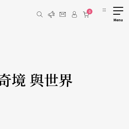
:::
0
歷奇境 與世界