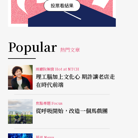
投票看結果
Popular
熱門文章
兩廳院櫥窗 Hot at NTCH
理工腦加上文化心 期許讓老店走
在時代前端
焦點專題 Focus
從呼吸開始，改造一個馬戲團
藝訊 News