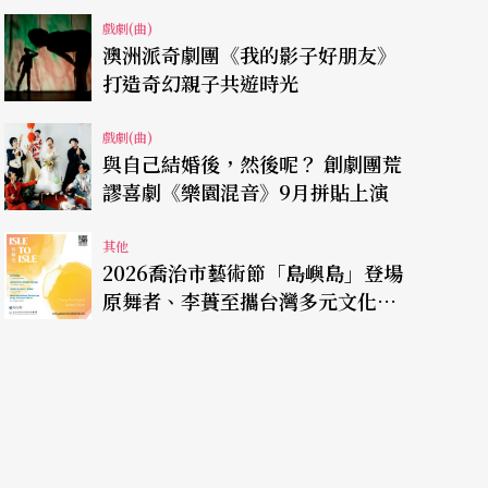
戲劇(曲)
澳洲派奇劇團《我的影子好朋友》
打造奇幻親子共遊時光
戲劇(曲)
與自己結婚後，然後呢？ 創劇團荒
謬喜劇《樂園混音》9月拼貼上演
其他
2026喬治市藝術節「島嶼島」登場
原舞者、李蕢至攜台灣多元文化赴
檳城