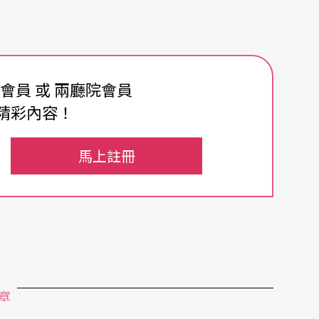
費會員 或 兩廳院會員
精彩內容！
馬上註冊
章