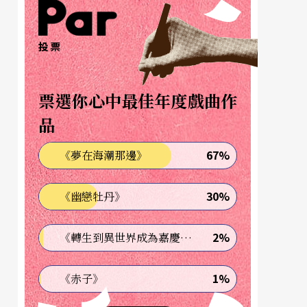
投票
票選你心中最佳年度戲曲作
品
67%
《夢在海潮那邊》
30%
《幽戀牡丹》
2%
《轉生到異世界成為嘉慶君—發現我的祖先是詐騙集團!?》
1%
《赤子》