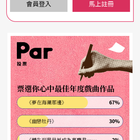
會員登入
馬上註冊
投票
票選你心中最佳年度戲曲作品
67%
《夢在海潮那邊》
30%
《幽戀牡丹》
2%
《轉生到異世界成為嘉慶君—發現我的祖先是詐騙集團!?》