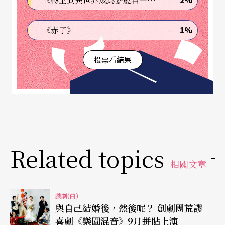
1%
《赤子》
投票看結果
Related topics
相關文章
戲劇(曲)
與自己結婚後，然後呢？ 創劇團荒謬
喜劇《樂園混音》9月拼貼上演