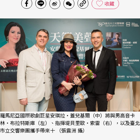
收藏
羅馬尼亞國際歌劇巨星安琪拉‧蓋兒基爾（中）將與男高音卡
林‧布拉特斯庫（左）、指揮堤貝里歐‧索雷（右），以及臺北
市立交響樂團攜手帶來十 （張震洲 攝）