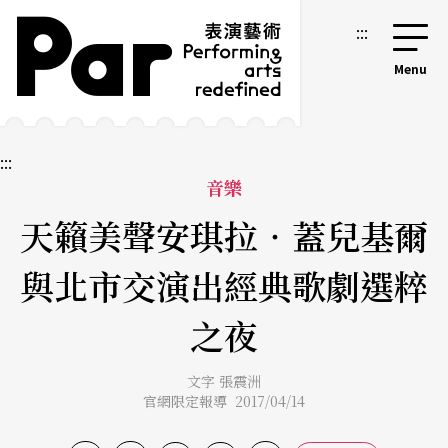
跳到主要內容區塊
網站導覽
:::
:::
音樂
天籟美聲安琪拉‧蓋兒基爾
與北市交演出經典歌劇選粹
之夜
文字 張震洲
官網限定報導 2017/04/14