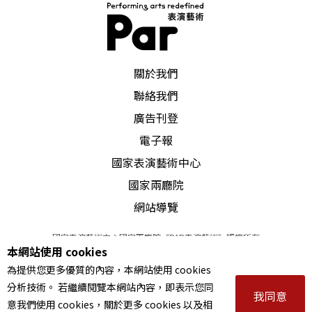
PAR 表演藝術雜誌
關於我們
聯絡我們
廣告刊登
電子報
國家表演藝術中心
國家兩廳院
網站導覽
國家表演藝術中心國家兩廳院《PAR表演藝術》版權所有
本網站使用 cookies
©
2022
Performing arts redefined. All Rights Reserved
為提供您更多優質的內容，本網站使用 cookies
統一編號 Tax Id number 00973926
分析技術。 若繼續閱覽本網站內容，即表示您同
本站所提供相關演出資訊，如有異動應以主辦單位公告為準。
我同意
意我們使用 cookies，關於更多 cookies 以及相
服務條款
｜
隱私權聲明
｜
著作權聲明