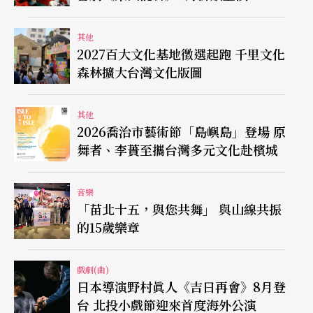
其他
2027百大文化基地徵選起跑 千里文化
森林擴大台灣文化版圖
其他
2026喬治市藝術節「島嶼島」登場 原
舞者、李蕢至攜台灣多元文化赴檳城
音樂
「苗北十五，與您共舞」 與山線共振
的15歲樂章
戲劇(曲)
日本導演野村眞人《吉日再會》8月登
台 北投小戲節迎來首度海外公演