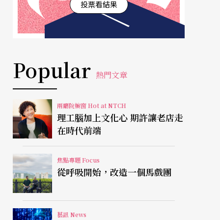
投票看結果
Popular
熱門文章
兩廳院櫥窗 Hot at NTCH
理工腦加上文化心 期許讓老店走
在時代前端
焦點專題 Focus
從呼吸開始，改造一個馬戲團
藝訊 News