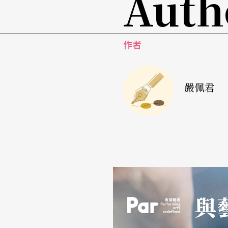
Auth
作者
嚴佩君