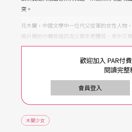
突。
花木蘭，中國文學中一位代父從軍的女性人物
喻戶曉的巾幗英雄因為父親年老體弱，家中又
上了戰場。
歡迎加入 PAR付
木蘭的孝順舉動深植人心，但如果木蘭並不是
閱讀完整
《
木蘭少女
》顛覆了大家所知的故事，以現代
並融入了最熱門且貼近時代的兩性差異、性別
會員登入
擇」下的心甘情願，又或者是在「沒有選擇」
「我飛，我願，飛得更高，飛得更遠，逆風才
木蘭少女
看木蘭如何帶著我們逆風飛往高處，深入雲端