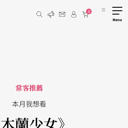
:::
0
常客推薦
本月我想看
《木蘭少女》