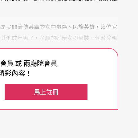
，是民間流傳甚廣的女中豪傑、民族英雄，這位家
無其他成年男子，孝順的她便女扮男裝，代替父親
費會員 或 兩廳院會員
眾人所知的出於自願的呢？這部華語原創音樂劇
精彩內容！
人的思維角度出發，重新去詮釋故事的不同面貌，
認同、家庭倫理等議題。木蘭從軍到底是「自己選
馬上註冊
下自我犧牲而代父從軍呢？
是遠行的路，逆風才能吹開新的路」，很期待七月
、飛向夢想，找到自己真正的價值。