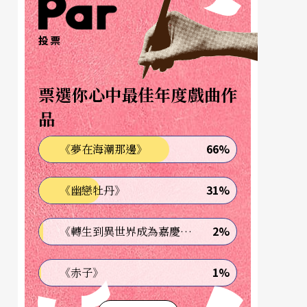
投票
票選你心中最佳年度戲曲作
品
66%
《夢在海潮那邊》
31%
《幽戀牡丹》
2%
《轉生到異世界成為嘉慶君—發現我的祖先是詐騙集團!?》
1%
《赤子》