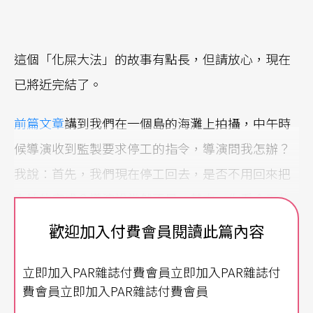
這個「化屎大法」的故事有點長，但請放心，現在
已將近完結了。
前篇文章
講到我們在一個島的海灘上拍攝，中午時
候導演收到監製要求停工的指令，導演問我怎辦？
我說：首先，我們現在停工回去，是否不用回來把
未拍的完成？導演說當然不是。其次，你看今天的
太陽多猛烈，過兩天回來，光線未必能夠接上呢。
歡迎加入付費會員閱讀此篇內容
導演也同意我的見解。於是，我們不理會監製的命
立即加入PAR雜誌付費會員立即加入PAR雜誌付
令，繼續拍攝。
費會員立即加入PAR雜誌付費會員