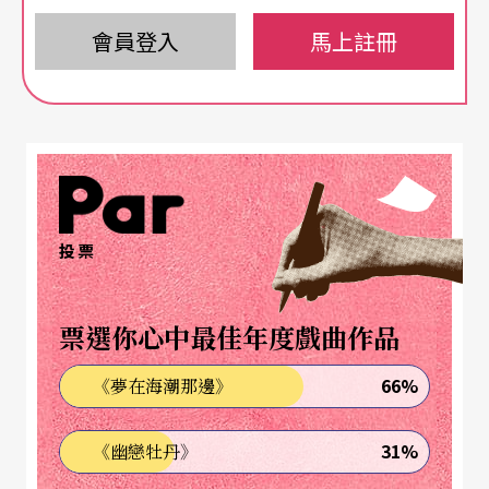
那是個美好的年代，做影視藝術工作不是當童子
軍。當然，影視也需要專業道德，需要高度的規
會員登入
馬上註冊
律，但也有很大的變通空間。監製並非不理拍攝組
的死活，而是根本不知他們的死活，監製坐在辦公
室中涼快著，怎知道外面的太陽有多毒熱呢？
外景完成後，便要回廠房拍內景。廠景開拍前，我
投票
便先要去見高層（照肺），回去的路上，我才開始
擔心起來，當時要見的是三師會審：藝員部經理、
票選你心中最佳年度戲曲作品
節目總監和監製，這顯示問題非常嚴重，亦標誌著
我在他們眼中是個失控的員工。
66%
《夢在海潮那邊》
在車上，我一臉愁容，明仔坐在我身旁，問我發生
31%
《幽戀牡丹》
什麼事情，於是我便一五一十告訴他會見高層的