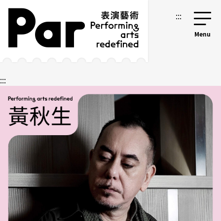
跳到主要內容區塊
網站導覽
:::
:::