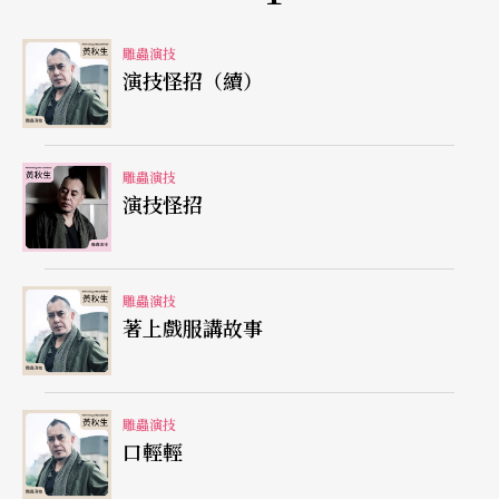
好了，事情暫時解決，但我也要做出讓步，這戲以
雕蟲演技
後怎樣演下去呢？明仔說：我教你「化屎大法」
演技怪招（續）
——把自己化成一坨屎，種出很漂亮的花。這令我
想起
趙州襌師
和
文遠襌師
的比賽，兩人比賽下賤。
雕蟲演技
趙州說：我是一頭驢子。文遠說：我是驢子屁股。
演技怪招
趙州：我是屁股裡的大便。文遠：我是大便裡的蛆
蟲。趙州：你這個蛆蟲在大便裡做什麼？文遠：我
雕蟲演技
在大便裡乘涼。
著上戲服講故事
在最困頓最爛的文本中，也可以活得漂亮，演得精
采，這已是把藝術提升至禪悟的境界。至於如何具
雕蟲演技
口輕輕
體實行？明仔說：一分不放！我花了10年的努力，