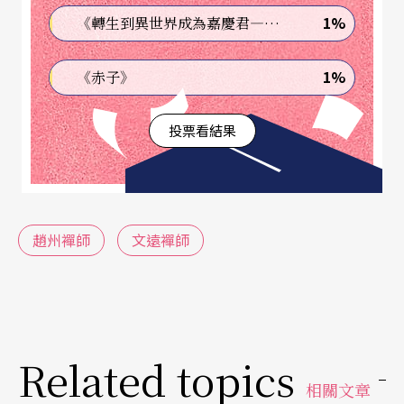
事。他沉吟了一會，便說：我有一方法，不知你敢
1%
《轉生到異世界成為嘉慶君—發現我的祖先是詐騙集團!?》
不敢？我說：講來聽聽。
1%
《赤子》
方法是這樣的：首先，和他們見面時我要戴上眼
投票看結果
鏡，把我銳利的眼神減少。第二，進去時找一張比
較矮的椅子坐，因為我身型比他們高大，太有攻擊
性。第三，把劇本中周星馳風格的對白括上，找個
時機叫他們自己讀出來。第四，這是最絕的一招，
趙州襌師
文遠襌師
當事情談得極不順利時，哭！你身型高大，忽然在
他們面前哭，他們肯定會手足無措。
果然，我跟著明仔的怪招一步一步進行，最後還假
Related topics
裝中暑，回家和明仔吃火鍋。
相關文章