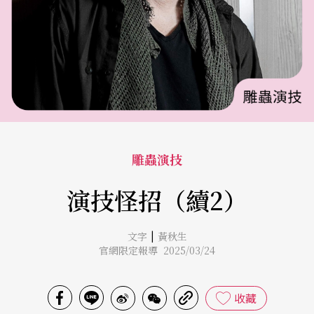
雕蟲演技
演技怪招（續2）
|
文字
黃秋生
官網限定報導 2025/03/24
收藏