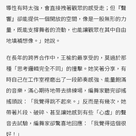
導性有時太強，會直接拽著觀眾的感受走；但『聲
響』卻能提供一個開放的空間，像是一股無形的力
量，既能支撐舞者的流動，也能讓觀眾在其中自由
地填補想像。」她說。
在長年的跨界合作中，王榆鈞最享受的，莫過於那
種「思考邏輯完全不同」的撞擊。她笑著分享，有
時自己在工作室裡磨出了一段節奏感強、能量飽滿
的音樂，滿心期待地帶去排練場，編舞家聽完卻搖
搖頭說：「我覺得跳不起來。」反而是有幾次，她
帶著片段、破碎、甚至讓她感到有些「心虛」的聲
音去試驗，編舞家卻驚喜地回應：「我覺得這個很
好！」