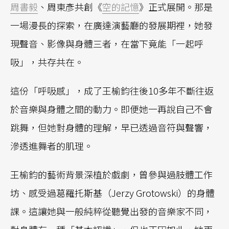
周書毅
、周東彥共創《
空的記憶
》正式展開。那是
一場漫長的探索，在廣達演藝廳的發展期裡，她發
現聲音、影像與身體三者，在當下竟能「一起呼
吸」，共存共在。
這份「呼吸感」，成了王榆鈞往後10多年不斷往返
於音樂與身體之間的動力。即便她一再說自己不會
跳舞，但她對身體的理解，早已透過音符與聲響，
滲透進舞者的肌理。
王榆鈞的藝術背景深植於戲劇，曾參與過肢體工作
坊、感受過葛羅托斯基（Jerzy Grotowski）的身體
課。這讓她與一般純粹從聽覺出發的音樂家不同，