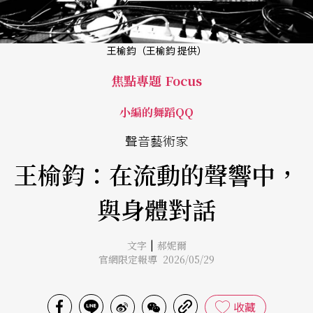
王榆鈞（王榆鈞 提供）
焦點專題 Focus
小編的舞蹈QQ
聲音藝術家
王榆鈞：在流動的聲響中，
與身體對話
|
文字
郝妮爾
官網限定報導 2026/05/29
收藏