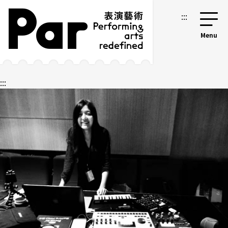
跳到主要內容區塊
網站導覽
:::
:::