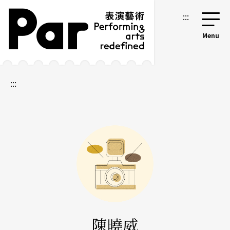
跳到主要內容區塊
網站導覽
:::
:::
陳曉威