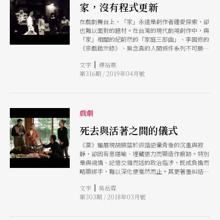
對於AI與人機時代的來臨，劇場藝術早已在自身的
家，沒有程式更新
歷史中有所演示。 劇場空間中採用自動機
在戲劇舞台上，「家」永遠是創作者鍾愛探索，卻
（automaton）與人類表演者共構表演，可追溯
也難以面對的題材。在台灣的現代劇場創作中，與
到古希臘劇場時期的「機器神」（deus ex
「家」相關的紀蔚然的「家庭三部曲」、李國修的
machina），以懸吊式的機器起重裝置讓演員扮演
《京戲啟示錄》、吳念真的人間條件系列不可勝
天外救星。而偶戲作為「非人」的技術史前史，在
數，或探討家的崩毀、家庭內在關係的焦慮與影
人形機器人的「仿生人」（android）進入文學書
|
文字
傅裕惠
響、由家出發的國族隱喻等等，進入了廿一世紀，
寫以降，則開始走入與傳統人偶分道揚鑣的感知介
第316期 / 2019年04月號
關於「家」的聲音與意義，仍待被強化和被擴張。
面其中不只攸關非人物件愈發朝向高度模仿人類的
嘗試，亦是對於肉身價值與劇場性真實的再次探
問。 若回望「Robot」一詞的發明，既是源於
1920年捷克劇作家卡雷爾．恰佩克（Karel
Čapek）的劇本《羅梭的萬能工人》（R.U.R.）。
戲劇
劇中的發明家羅梭（Rossum）諧音原意為捷克語
死去與活著之間的儀式
中的「智能」（rozum），而他所創造出來取代人
類勞動的機器人「robota」則是「苦力」之意。
《奠》雖展現胡錦筵於詼諧語彙背後的沉重與寂
原為奴隸的機器人在最終徹底消滅了人類，成為地
靜，卻因有意隱喻、埋藏張力而顯造作痕跡。特別
球上的掌權者並展開了新一波的創世紀。 自從20
是與親情、記憶交雜而述的政治指涉，既成負擔而
世紀穩固確立下來的現代化工業社會，使得晚近一
略顯綁手，難以深化便戛然而止。其更著墨糾結的
百年有著大量「人機關係」的命題出現在藝術文化
情緒，並擺盪於柏君等人如何與麗娜相處、如何面
之中。猶如電影《大都會》（Metropolis，1927）
|
文字
吳岳霖
對回憶的顛覆，而不曾質疑身分與血緣的真實。
或《摩登時代》（Modern Times，1936）所示，
第303期 / 2018年03月號
自動化時代的到來，人類對機器作為現代化產物表
達出強烈的不信任。「機器人對人類的反撲」作為
一種文本命題的敘事設定，除了體現出人類精神的