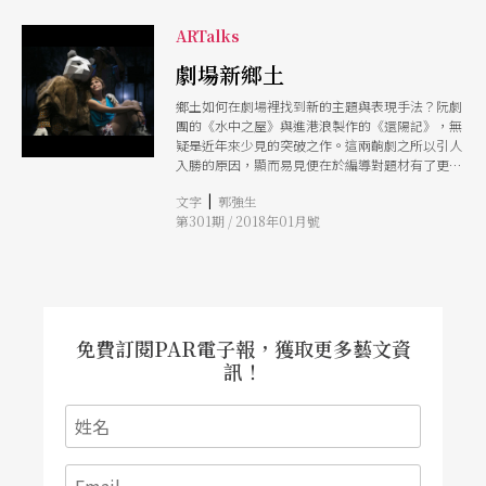
主體性缺失，也表達了「我」存有與否的存在主義
式危機。 美
ARTalks
劇場新鄉土
鄉土如何在劇場裡找到新的主題與表現手法？阮劇
團的《水中之屋》與進港浪製作的《還陽記》，無
疑是近年來少見的突破之作。這兩齣劇之所以引人
入勝的原因，顯而易見便在於編導對題材有了更多
的實境觀察與體會，「鄉土」不再是模糊的依樣畫
|
文字
郭強生
葫蘆。
第301期 / 2018年01月號
免費訂閱PAR電子報，獲取更多藝文資
訊！