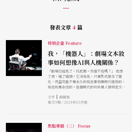
發表文章
4
篇
特別企畫 Feature
我，「機器人」：劇場文本敘
事如何想像AI與人機關係？
「劇場已經死了，托尼爾。你還不信嗎？」 他想
了想，搖了搖頭。它沒有死，只是形式發生了變
化，而且可能不是永久的有些事物是時代造就的，
有些則是永恆的。這個時代的到來是人類特定文化
所致，而永恆卻是全人類文化的共同結果。文化人
|
文字
謝鎮逸
就是表演者，為人類觀眾創造了展示文化的窗口，
第359期 / 2024年03月號
並籍此展示了它的願景、理想和目的；而這些展示
對於文化的連續性、對於物種的目的性定位是必要
的。 ⋯⋯戲劇藝術，跟人類文明一樣古老。其超
越形式、技術和應用，甚至比現代大眾對機器之神
的崇拜還要長久。雖然祂現在暫時被我們供奉，但
焦點專題（二） Focus
仍被大眾所誤解。 《The Darfsteller》，1955年。