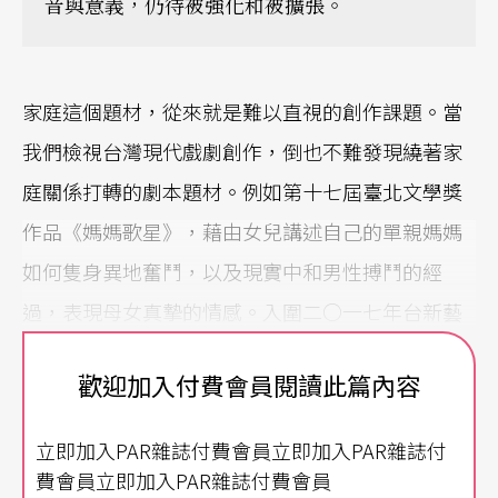
音與意義，仍待被強化和被擴張。
家庭這個題材，從來就是難以直視的創作課題。當
我們檢視台灣現代戲劇創作，倒也不難發現繞著家
庭關係打轉的劇本題材。例如第十七屆臺北文學獎
作品《媽媽歌星》，藉由女兒講述自己的單親媽媽
如何隻身異地奮鬥，以及現實中和男性搏鬥的經
過，表現母女真摯的情感。入圍二○一七年台新藝
術獎的《死死免了米》，則是將常見的家庭長照議
歡迎加入付費會員閱讀此篇內容
題轉化為一對姊妹與外婆彼此禁錮的關係，而彼此
的人格與心態日趨扭曲。二○一五年簡莉穎與四把
立即加入PAR雜誌付費會員立即加入PAR雜誌付
椅子劇團合作的《全國最多賓士車的小鎮住著三姐
費會員立即加入PAR雜誌付費會員