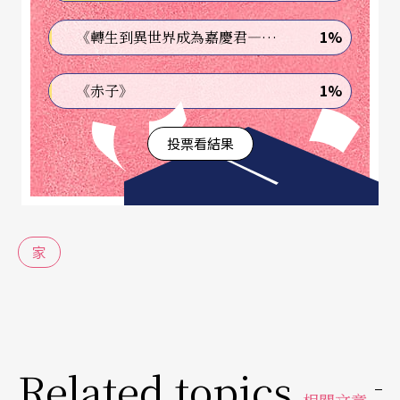
恐懼與惡夢。
1%
《轉生到異世界成為嘉慶君—發現我的祖先是詐騙集團!?》
真相的殘酷與轉喻
1%
《赤子》
在第一幕時，櫻桃園女主人幸福地相信自己的家園
投票看結果
不會被背棄，仰望興嘆它熬過了陰霾的秋天跟嚴寒
的冬天。到了第四幕，她無力保全這座櫻桃園，必
須離開；劇終時，卻如電視荒謬喜劇的情節，臨走
忘記了生病的老僕人——而先前還聲稱自己如何擔
家
心他老人家。這位僅僅穿著白色背心跟短上衣的八
十多歲老僕人，被遺棄在屋裡，打不開被鎖上的大
門，只能喃喃自語地說著時間就此消逝，「自己好
像沒有好好活過一天似的」
（註1）
……契訶夫以斧
Related topics
相關文章