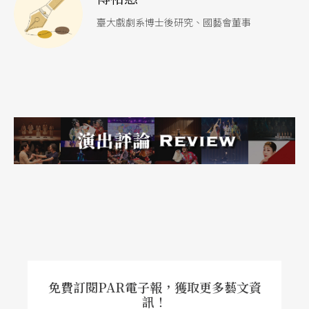
裂，真相和永恆也理性地與傳統認知切割，包括所
臺大戲劇系博士後研究、國藝會董事
謂人的生存意義與關係。關於「家」的聲音被噤聲
在恐懼和惡夢之間，只有被虛構的角色（檢場們）
聽見。美的是，那是一種對家庭寄予懷舊的、櫻桃
園般存在的共鳴——只不過在紀蔚然筆下，換成了
貓空地區壺穴地形的說法；殘酷的是，那是說了就
不復存在的比喻，家庭的意義，完全不堪質疑。許
正平於二○○○年所寫的《家庭生活》，則是直截
了當地將「家庭」的存在和意義「掏空」。在主角
哥哥返家之前，那個妹妹獨自枯守的家園，早已經
是父失蹤、母離家的失怙狀態。兄妹的團圓不是為
了敘舊，而是暗喻身為家中不被認可的同志兒子
免費訂閱PAR電子報，獲取更多藝文資
訊！
（哥哥）的存在，猶若鬼魂；哥哥唯一的救贖，變