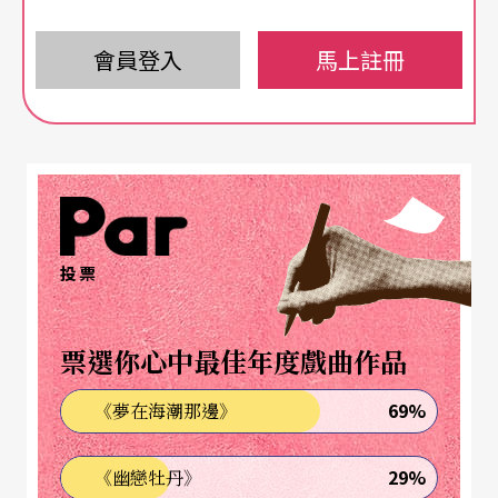
妹（和她們的Brother）》，雖然改編自契訶夫經典
《三姐妹》（1901），但場景、情節與人物均予以
會員登入
馬上註冊
在地重塑，除了描述一個家道中落的家庭三姐妹和
一位弟弟，也穿插其他親友來去造訪的過程，平淡
之中顯現這些人對兩岸時局與變化的不安。
文字描述下的焦慮，也許像難以形容的、遠方低鳴
的雷聲，「淒涼又優美」。然而可能早從一百一十
投票
五年前契訶夫寫的《櫻桃園》（1904），當劇中櫻
桃園女主人的生活、她的青春、她的幸福時，那一
票選你心中最佳年度戲曲作品
下又一下不知何時結束的砍伐，一陣又一陣砰然的
69%
《夢在海潮那邊》
巨響，至今一直沒有停歇，而不斷被各地的後人詮
釋為「朦朧的憧憬」，或是無法形容、揮之不去的
29%
《幽戀牡丹》