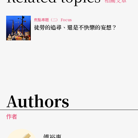
頭砍伐櫻桃樹的回響，掩蓋了老僕人如琴弦斷裂的
輕歎，輕描淡寫似地描繪俄帝時期地主家園的崩
焦點專題（二） Focus
壞，對照勞動底層的情懷。對於某些硬底子劇作家
徒勞的追尋、還是不快樂的妄想？
來說，微妙曖昧的琴弦斷裂，可以被當作是輪船進
港的霧笛，飄渺不定——譬如美國劇作家尤金．歐
尼爾的《長夜漫漫路迢迢》
（註2）
；也可以被擴大
為車禍撞擊的轟然巨響——譬如亞瑟．米勒的《推
銷員之死》（1949）。
Authors
在紀蔚然完成「家庭三部曲」之前，關於「家」的
聲音就已經試圖透過《無可奉告》具體又虛無地表
作者
現。每一次發生地震，這沒有姓名的一家人就被迫
或自願各奔東西；戲劇情節和敘事毫不客氣地斷
傅裕惠