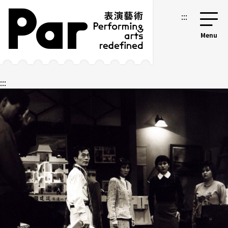
跳到主要內容區塊
網站導覽
:::
:::