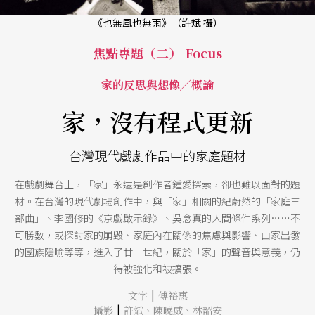
《也無風也無雨》（許斌 攝）
焦點專題（二） Focus
家的反思與想像╱概論
家，沒有程式更新
台灣現代戲劇作品中的家庭題材
在戲劇舞台上，「家」永遠是創作者鍾愛探索，卻也難以面對的題
材。在台灣的現代劇場創作中，與「家」相關的紀蔚然的「家庭三
部曲」、李國修的《京戲啟示錄》、吳念真的人間條件系列……不
可勝數，或探討家的崩毀、家庭內在關係的焦慮與影響、由家出發
的國族隱喻等等，進入了廿一世紀，關於「家」的聲音與意義，仍
待被強化和被擴張。
|
文字
傅裕惠
|
攝影
許斌
、
陳曉威
、
林韶安