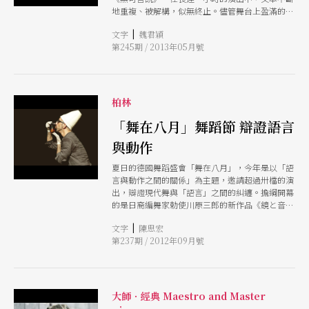
地重複、被解構，似無終止。儘管舞台上盈滿的文
字衝擊著視覺，威爾森講演時幾無移動的姿勢、全
|
文字
魏君穎
白的臉及服裝，讓觀眾更能專注地聆聽他所說的台
第245期 / 2013年05月號
詞。
柏林
「舞在八月」舞蹈節 辯證語言
與動作
夏日的德國舞蹈盛會「舞在八月」，今年是以「語
言與動作之間的關係」為主題，邀請超過卅檔的演
出，辯證現代舞與「語言」之間的糾纏。擔綱開幕
的是日裔編舞家勅使川原三郎的新作品《鏡と音
楽》，日式的肢體充滿精神層次的哲理。
|
文字
陳思宏
第237期 / 2012年09月號
大師．經典 Maestro and Master