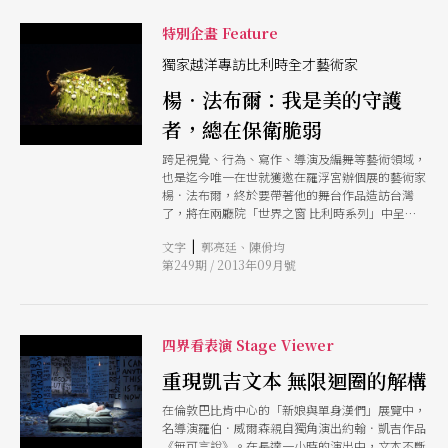
歷史脈絡與文化背景。同時，精選101個關鍵字，
讓讀者快速掌握，比利時入門的不可不知。
特別企畫 Feature
獨家越洋專訪比利時全才藝術家
楊．法布爾：我是美的守護
者，總在保衛脆弱
跨足視覺、行為、寫作、導演及編舞等藝術領域，
也是迄今唯一在世就獲邀在羅浮宮辦個展的藝術家
楊．法布爾，終於要帶著他的舞台作品造訪台灣
了，將在兩廳院「世界之窗 比利時系列」中呈現
兩個作品《死亡練習曲》Preparatio mortis與《藥
|
文字
郭亮廷、陳佾均
讓我活下去》Drugs kept me alive，讓我們看見滿
第249期 / 2013年09月號
腦子創意的他，對死亡與美的思考。本刊特地越洋
專訪，邀這位全才藝術家與讀者分享他的創作根源
與思考。
四界看表演 Stage Viewer
重現凱吉文本 無限迴圈的解構
在倫敦巴比肯中心的「新娘與單身漢們」展覽中，
名導演羅伯．威爾森親自獨角演出約翰．凱吉作品
《無可言說》。在長達一小時的演出中，文本不斷