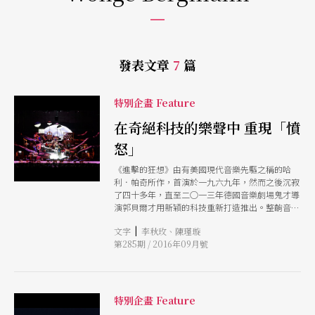
發表文章
7
篇
特別企畫 Feature
在奇絕科技的樂聲中 重現「憤
怒」
《進擊的狂想》由有美國現代音樂先驅之稱的哈
利．帕奇所作，首演於一九六九年，然而之後沉寂
了四十多年，直至二○一三年德國音樂劇場鬼才導
演郭貝爾才用新穎的科技重新打造推出。整齣音樂
劇場以「憤怒」為敘事核心，悲劇起頭喜劇結尾，
|
文字
李秋玫、陳瑾璇
而作曲家帕奇設計的前衛樂器如雲室瓶、戰利品、
第285期 / 2016年09月號
西薩拉琴等，也將於《進擊的狂想》演出時展現。
特別企畫 Feature