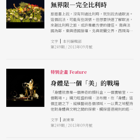
無界限—完全比利時
旅遊書上說，沒有到過比利時，就別說去過歐洲。
這個說法，可能有些誇張。但想要快速了解歐洲，
來趟比利時之旅，或許是最方便的捷徑。 南與法
國為鄰，東與德國接壤，北與荷蘭交界，西隔海與
英國相望，比利時，如同歐洲的十字路口，在地理
|
文字
本刊編輯部
位置上，占據了絕佳的發展條件，因而有「歐洲的
第249期 / 2013年09月號
心臟」之稱。國際知名的機構，如歐盟總部，就位
於比利時的首都布魯塞爾。 比利時與台灣土地面
積相仿，卻分為法語、法蘭德斯語（接近荷語的方
言）和德語三個文化區。歷史的演變與生成，造就
了不同地域、族群在語言、文化和風俗民情的巨大
特別企畫 Feature
差異。 兼具日耳曼和拉丁兩大歐洲民族的特色，
雖然對立分歧不斷，但大都能在尊重差異與互相平
身體是一個「美」的戰場
等的訴求下，相互吸收、滲透、混雜，尤其在歐陸
「身體就像是一個神奇的顏料盒，一個實驗室，一
當代藝術版圖上，比利時有令人不可忽視的重要地
個戰場。」精力旺盛的楊．法布爾，在「身體」這
位。 今年兩廳院「世界之窗」系列，聚焦比利
個主題之下、縱橫藝術各個領域，一以貫之地堅持
時，邀來楊．法布爾、楊・洛華茲、基．蓋西耶
他對身體與文明之間的探索、觸探道德規則的底
等，出身比利時，卻在歐陸藝壇大放異彩，極具影
線。光是舞台作品部分，從一九八○年至今一共創
響力的重量級藝術家來台。雖然無法概括全貌，但
|
文字
謝東寧
作了近五十個作品，並且這些作品也很難定義到底
已能一窺多元精采。 本期特別企畫，我們從歷
第249期 / 2013年09月號
是戲劇？舞蹈？還是行動藝術？
史、地理、生活、建築、視覺藝術、時尚、文學、
當代劇場、當代舞蹈、音樂，十個面向切入，帶讀
者深入探究，比利時豐富多元的藝術發展，背後的