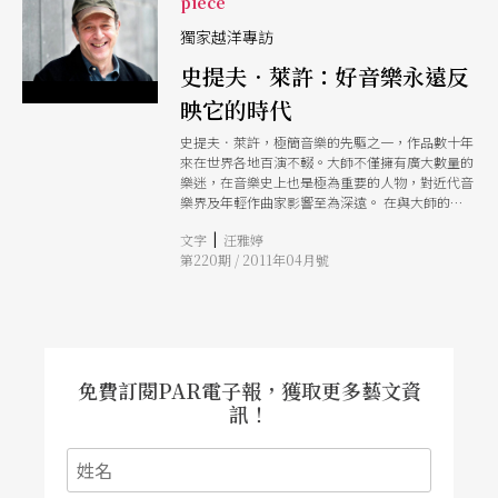
piece
獨家越洋專訪
史提夫．萊許：好音樂永遠反
映它的時代
史提夫．萊許，極簡音樂的先驅之一，作品數十年
來在世界各地百演不輟。大師不僅擁有廣大數量的
樂迷，在音樂史上也是極為重要的人物，對近代音
樂界及年輕作曲家影響至為深遠。 在與大師的訪
談過程中，透過越洋電話傳來的，是中氣十足的聲
|
文字
汪雅婷
音，以及自信爽朗的談吐。大師說話的風格，一如
第220期 / 2011年04月號
他的音樂：速度之快，抑揚頓挫卻總放在恰如其分
的位置。談起自己的作品，便像個驕傲的父親般，
如數家珍。
免費訂閱PAR電子報，獲取更多藝文資
訊！