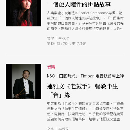
一個旅人隨性的拼貼故事
古典樂壇才女解瑄的Scarlet Sarabande專輯，記
載的是「一個旅人隨性的拼貼故事」、「一段生命
取捨間的自由告白。」藉著薩拉邦這古代緩慢的舞
曲節奏，隱喻旅人漫步於天馬行空的世界。以各類
感官敏感的意會，記述旅途中的一切。
|
文字
李秋玫
第180期 / 2007年12月號
音樂
NSO「田園時光」 Timpani定音鼓首席上陣
連雅文《老鼓手》 暢敘半生
「音」緣
中文取為《老鼓手》的這首定音鼓協奏曲，可算是
連雅文的「前半生回憶錄」。小時候受限於行動不
便，從爬行、扶東西走路，到手術的艱苦歷程及渴
望親情與有限的環境條件，培養了他細膩又豐富的
情感。珍惜記憶中每個珍貴場景，也珍惜用聲音說
|
文字
李秋玫
故事的機會，連雅文以熱愛的音樂，記述他對生命