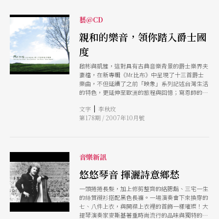
藝@CD
親和的樂音，領你踏入爵士國
度
啟彬與凱雅，這對具有古典音樂背景的爵士樂界夫
妻檔，在新專輯《Mr.比布》中呈現了十三首爵士
樂曲，不但延續了之前「映象」系列記述台灣生活
的特色，更延伸至歐洲的旅程與回憶；寫恩師的崇
敬，也寫親子間的情感。
|
文字
李秋玫
第178期 / 2007年10月號
音樂新訊
悠悠琴音 揮灑詩意鄉愁
一頭捲捲長髮，加上修剪整齊的絡腮鬍、三宅一生
的絲質襯衫搭配黑色長褲。一場演奏會下來換穿的
七、八件上衣，與開襟上衣裡的首飾一樣璀璨！大
提琴演奏家麥斯基著重時尚流行的品味與獨特的外