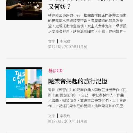
又何妨？
轉進愛國東路的小巷，推開古樸的店門後迎面而來
的是氤氳水氣與繞室茶香。滿屋精緻的茶具及骨
董，更襯托出懷舊幽情。女主人煮水泡茶，舉手投
足間優雅輕盈，話語溫軟細柔。不說，你絕對看不
出來這位聲音纖弱到讓人幾乎開始擔心錄音機無法
|
文字
李秋玫
收音的女主人，正是樂團中最大聲量的製造者現任
第179期 / 2007年11月號
國家國樂團打擊樂手的邵淑芬。
藝@CD
隨樂音揚起的旅行記憶
電影《練習曲》的配樂作曲人李欣芸推出新作《托
斯卡尼 我想起你》，自己一手包辦製作人、作曲
／編曲、鋼琴演奏，並邀來音樂夥伴們，以十首創
作曲，記述托斯卡尼的艷陽，北歐斯堪地的天空，
以及旅程中的點點滴滴。
|
文字
李秋玫
第179期 / 2007年11月號