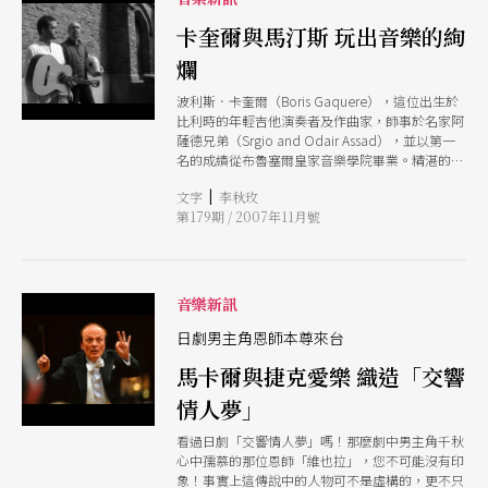
新詮釋古代婦女含蓄又委婉的思念之情，在傳統的
風味中，更增添了另類的異國情調。 擔任本場指
卡奎爾與馬汀斯 玩出音樂的絢
揮的旅奧指揮家溫以人，現任貝爾格勒國家劇院首
爛
席客席指揮，並且曾客席指揮由小澤征爾所創辦的
新日本愛樂管絃樂團，與世界知名的柏林愛樂首席
波利斯．卡奎爾（Boris Gaquere），這位出生於
長笛名家帕胡德（Emmanuel Pahud）合作演
比利時的年輕吉他演奏者及作曲家，師事於名家阿
出，贏得極高評價。他將再度以純熟的經驗，讓長
薩德兄弟（Srgio and Odair Assad），並以第一
笛與國樂團共同發出「前所未有的綺麗聲響！」
名的成績從布魯塞爾皇家音樂學院畢業。精湛的吉
（李秋玫）
他技巧使得他不僅受邀至比利時各地、歐美，甚至
|
文字
李秋玫
亞洲等地演出，更曾發行專輯，演奏探戈大師皮亞
第179期 / 2007年11月號
佐拉（Astor Piazzolla）及老師塞吉奧．阿薩德的
作品。由於他的作曲才能，卡奎爾也以吉他錄製自
己的創作作品向塞吉奧．阿薩德表達崇敬。而生於
里約，成長於聖保羅的雷納度．馬汀斯（Renato
Martins）擁有的是多項的音樂才華。除了鋼琴之
音樂新訊
外，他還學習作曲、指揮及專注於巴西流行音樂的
研究。當然，他最擅長的項目是無師自通、為一些
日劇男主角恩師本尊來台
傳統打擊樂器創造新的演奏技巧。最為人津津樂道
馬卡爾與捷克愛樂 織造「交響
的是他將廚房用具當作打擊樂器、獨創手拉胚打擊
及其他特殊媒介演奏，使其被認為是巴西打擊樂的
情人夢」
再創者。 吉他的自由、即興及沉鬱、豐富的氣
質，在巴西獨特的打擊聲中，幻化出節奏與感性的
看過日劇「交響情人夢」嗎！那麼劇中男主角千秋
音樂氛圍。兩位音樂玩家的組合，帶來狂熱縱情的
心中孺慕的那位恩師「維也拉」，您不可能沒有印
絢爛色彩。風靡歐陸，也將擄獲您心。（李秋玫）
象！事實上這傳說中的人物可不是虛構的，更不只