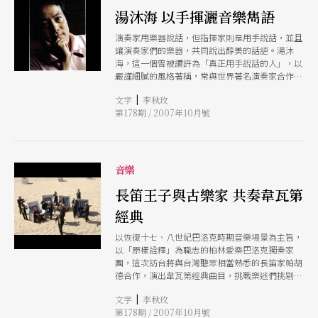
系列包括了各三場從古典到浪漫時期經典室內樂，
湯沐海 以手揮灑音樂雋語
以及一場變奏的交響樂章。以劉岠渭深入淺出、趣
演奏家用樂器說話，但指揮家則是用手說話，並且
味盎然的講解，搭配NSO團員現場演出，解開聽眾
讓演奏家們的樂器，共同說出醇美的話語。湯沐
們對室內樂的疑惑，輕鬆的體會音樂所傳遞的美麗
海，這一個曾被讚許為「真正用手說話的人」，以
境界。（李秋玫）
嚴謹細膩的風格著稱，常與世界著名演奏家合作演
出，並指揮過一百三十多個樂團；其絕佳的音樂素
|
文字
李秋玫
養及專業能力，被視為中國大陸當代最有才華、並
第178期 / 2007年10月號
且最具影響力的華人音樂家之一。 出生於上海的
湯沐海，是少數被三位指揮大師首肯的音樂家，不
僅被卡拉揚發掘、收為關門弟子，還曾擔任伯恩斯
坦的助理指揮，及應小澤征爾之邀，參加波士頓壇
格塢音樂中心夏季音樂節的指揮班及演出活動。
音樂
現任蘇黎世室內交響樂團藝術總監及首席指揮，並
擔任上海音樂廳藝術總監及上海音樂學院指揮系主
長笛王子與古樂家 共奏韋瓦第
任的他，將再度和台北市立交響樂團攜手合作，演
經典
出布拉姆斯和西貝流士的作品。而身為「湯夫人」
的韓裔鋼琴家徐周希也不遑多讓，將擔綱起李斯特
以恢復十七、八世紀巴洛克時期音樂場景為主旨，
《第二號鋼琴協奏曲》的挑戰。在特有的默契中，
以「原樣詮釋」為職志的柏林愛樂巴洛克獨奏家
流瀉指尖下，每個精心雕琢的音符。（李秋玫）
團，這次訪台將與台灣聽眾相當熟悉的長笛家帕胡
德合作，演出韋瓦第經典曲目，挑戰樂迷們挑剔的
耳朵。
|
文字
李秋玫
第178期 / 2007年10月號