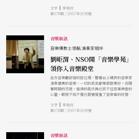
型，相信台灣愛樂者必定印象深刻。但若以為他只
|
文字
李秋玫
是利用舞台上花俏的效果來博得喝采，那可就錯
第178期 / 2007年10月號
了！他精湛的琴藝與絕佳的詮釋，將讓您沉浸在他
的魔幻魅力當中。 當巨星殞落，最熱門的話題自
當聚焦於接班人選！總觀古典樂界，能被大師欽點
為接班人已經非常不容易，但史上同時獲得皮亞提
戈斯基與羅斯托波維奇兩位大提琴巨擘的肯定，也
音樂新訊
只有麥斯基能夠做到。熟悉台灣的麥斯基此次來台
仍舊帶來十八世紀謎一般的「蒙塔格那那」名琴，
音樂傳教士領航 演奏家相伴
與NSO合作演出德弗札克B小調大提琴協奏曲，詮
劉岠渭、NSO開「音樂學苑」
釋他個人對鄉愁的感觸。詩意般的色彩與充滿哲思
的琴聲，將在簡文彬的帶領下，悠悠地向您吐露淒
領你入音樂殿堂
美之情。（李秋玫）
坐在音樂廳舒適的座位裡，聽著台上精良的音樂家
演奏優美的音樂，一切的氣氛都是那麼美好。但隨
著時間的流逝，旋律的起伏再也抓不住逐漸神遊的
心靈，眼皮不知不覺也跟著變重了音樂會的欣賞其
實是必須事先做功課的，但倘若不知從何做起，不
|
文字
李秋玫
如就交給專家來替您指路吧！ 一九六○年由指揮
第178期 / 2007年10月號
家伯恩斯坦所推出的「青少年音樂入門音樂會」系
列，引領了美國成千上萬的青少年走進古典音樂的
殿堂，來窺探音樂的奧祕。延續這樣的概念，NSO
在近年實施的演前導聆深獲好評後，於20072008的
樂季內，將首邀「音樂傳教士」劉岠渭教授親臨音
音樂新訊
樂廳，以嶄新的「音樂學苑」系列登場。跨年度的