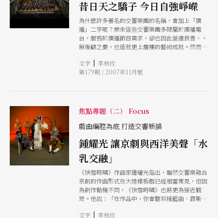
昔日天之驕子 今日自強崢嶸
為什麼許多著名的交響樂團的名稱，會加上「廣
播」二字呢？原來這些交響樂團多隸屬於廣播電
台，服務於廣播節目需求，卻也因此營運良善，，
無後顧之憂，也造就更上層樓的藝術成就。然而這
些得天獨厚的樂壇驕子，隨著古典音樂的式微，也
|
文字
李秋玫
必須另求出路，自立自強
第179期 / 2007年11月號
焦點專題（二） Focus
戲曲編腔為底 打造交響新韻
鍾耀光 讓京劇與西洋美聲「水
乳交融」
《快雪時晴》作曲家鍾耀光指出，雖然交響樂融合
京劇的作曲形式在大陸樣板戲已經相當常見，但因
為創作動機不同，《快雪時晴》也將更為接近觀
眾。他說：「在作品中，你會聽到搖籃曲、蕭斯塔
可維奇、小調、京劇和交響樂團的西洋旋律！」這
|
文字
李秋玫
些豐富元素將如何水乳交融、順暢演出？的確令人