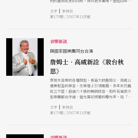
們的藝術氣息的同時，得到更多薰陶。歷經四年的
親子音樂會即將晉級，以「風格」作為系列主題，
|
文字
李秋玫
將這個在音樂裡的重要因素介紹給大家。 從古典
第179期 / 2007年11月號
時期海頓老爺爺的〈吉普賽三重奏〉、新古典樂派
布拉姆斯的〈匈牙利舞曲〉、匈牙利作曲家高大宜
的〈小提琴與大提琴二重奏〉到有西班牙血統的拉
威爾所做的〈吉普塞人〉等，無論直接、間接有
關，或與吉普賽根本沒有任何血緣關係，兩百年
音樂新訊
來，為什麼各時期的音樂家皆對吉普賽音樂有特別
的情懷？「吉普賽狂熱」節目中所要傳遞的，便是
與國家國樂團同台合演
吉普賽風格的神秘之處。藉著音樂來感受匈牙利人
詹姆士．高威新詮《妝台秋
的熱情與音樂的特色，也讓大人小孩傾聽音樂的
「風格」何在。（李秋玫）
思》
穿梭在音樂的各種類型，長笛大師詹姆士．高威以
優美輕盈的樂音，在樂壇上引領風騷，多年來仍舊
屹立不墜！超過六十張的暢銷錄音、和所有倫敦大
型樂團都合作過、螢光幕前頻繁的曝光率，如「今
夜」、「今日」、「芝麻街」、「林肯中心現
|
文字
李秋玫
場」，及他個人的假日特別節目等，高威努力的發
第179期 / 2007年11月號
聲，終使「讓全世界都聽見我的聲音！」的願望逐
步實現。這位長笛曲目的頂尖詮釋者，在跨越古典
和流行的藩籬後，首度嘗試與國樂團合作，除了以
國樂團擔任協奏部分演出外，更挑戰改編為五重奏
的國樂曲《妝台秋思》，以長笛柔美旖旎的音色重
音樂新訊