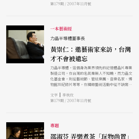
第179期 / 2007年11月號
期待！
一本藝術經
力晶半導體董事長
黃崇仁：邀藝術家來訪，台灣
才不會被遺忘
力晶半導體，這個身為業界領先的記憶體晶片專業
製造公司，在台灣的名氣是無人不知曉，而力晶文
化基金會，則從藝術節、管絃樂團、音樂名家、博
物館到紀錄片等等，在精緻藝術活動中從不缺席。
總是堅持走自己的路、總是帶頭創造奇蹟，商場上
|
文字
李秋玫
叱咤風雲的董事長黃崇仁，在藝術文化的推動中，
第179期 / 2007年11月號
一樣賣力向前衝！
專題
邵淑芬 弄樂煮茶「玩物尚置」