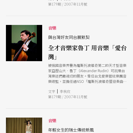
第179期 / 2007年11月號
的體驗。
音樂
與台灣好友同台展默契
全才音樂家魯丁 用音樂「愛台
灣」
被俄國音樂界譽為羅斯托波維奇第二的天才型音樂
家亞歷山大．魯丁（Alexander Rudin）可說是台
灣樂迷們最親切的朋友。曾任台北愛樂管絃樂團音
樂總監，並擔任過NSO「羅斯托波維奇暨協奏曲之
夜」指揮的他，不論是推廣本土音樂表演或是提攜
|
文字
李秋玫
新生代音樂家，都對台灣樂壇貢獻深厚。魯丁沉穩
第179期 / 2007年11月號
細膩、內斂踏實的特質，可謂當今樂壇炫技風潮中
的清流。他對音樂的執著，也顯現在音樂才能的全
面發展：擁有驚人且多面優異天賦的他，幾乎「沒
有一刻不是以音樂為伴」，指揮、獨奏鋼琴、拉大
提琴、擔任國際大賽裁判、教學等，由於涉獵廣
音樂
泛，使得他也幾乎成為一位音樂全才。 對台灣獨
特的情感，魯丁也與台灣音樂家建立了深厚的友
年輕女生的瑞士傳統新風