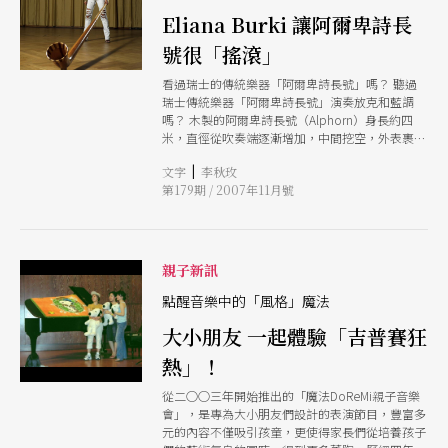
誼，鋼琴界夫妻檔魏樂富與葉綠娜等人是他合作多
Eliana Burki 讓阿爾卑詩長
年的好伙伴。向以浪漫詩人情懷來詮釋不同時期音
樂作品的他，此次更與北市交法國號首席陳彥豪、
號很「搖滾」
大提琴家劉姝嫥攜手，除帶來舒曼、舒伯特、浦朗
克的感性外，他也特別將聖桑知名的炫技小提琴曲
看過瑞士的傳統樂器「阿爾卑詩長號」嗎？ 聽過
《序奏與綺想輪旋曲》Introduction et Rondo
瑞士傳統樂器「阿爾卑詩長號」演奏放克和藍調
Capriccioso改編為大提琴演奏在台首演。其技巧
嗎？ 木製的阿爾卑詩長號（Alphorn）身長約四
上的難度增添及與好友們的絕佳默契，將使音樂會
米，直徑從吹奏端逐漸增加，中間挖空，外表裹以
的演出更為精采可期。（李秋玫）
樺樹皮。號角末端藉助原樹木根部的自然彎曲製成
|
文字
李秋玫
喇叭口，四周描繪精緻圖騰。由於高山中的交通不
第179期 / 2007年11月號
便，古代山區牧民和村民常用渾厚悠遠的號角聲相
互聯繫，後來也運用在各種慶典和喜宴中演奏。
在功能性逐漸減弱的當中，耆老們憂心著這項代表
瑞士的樂器就要絕跡，然而年方二十四的Eliana
Burki卻讓這傳統的樂器演奏邁向全新紀元。出生
親子新訊
於醫生世家的Eliana五歲起便立定志向學習阿爾卑
詩長號，九歲起便開始舉辦音樂會，十二歲時已贏
點醒音樂中的「風格」魔法
遍各大小型的傳統音樂獎項。從古典到現代，
大小朋友 一起體驗「吉普賽狂
Eliana的演出曲目彈性極廣，由莫札特至奧乃格，
從傳統到爵士、放克、藍調、靈魂和搖滾。Eliana
熱」！
多元風格的演出足跡，曾達澳洲、法國、德國、日
本、俄羅斯、土耳其、荷蘭、西班牙、中國及香港
從二○○三年開始推出的「魔法DoReMi親子音樂
等地巡迴。融古貫今的來台演奏，將帶給樂迷們全
會」，是專為大小朋友們設計的表演節目，豐富多
新的體驗，以及全新的視聽宴饗。（李秋玫）
元的內容不僅吸引孩童，更使得家長們從培養孩子