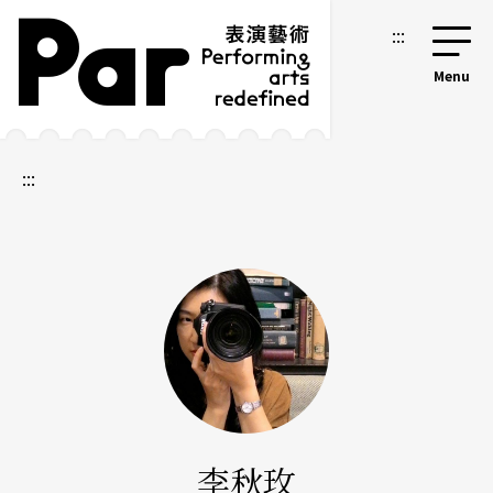
跳到主要內容區塊
網站導覽
:::
:::
李秋玫