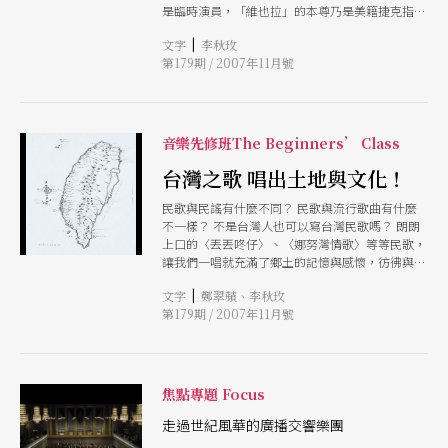
是臨時演員，「維也拉」的本尊乃是美籍捷克指揮
家馬卡爾（Zdeněk Mcal）。曾得過法國貝桑松國
|
文字
李秋玫
際指揮比賽大獎及紐約米德里．米特羅普洛斯大獎
第179期 / 2007年11月號
的馬卡爾，曾擔任超過一百五十個樂團的客座指
揮，包括知名的柏林愛樂、皇家愛樂、東京NHK交
響樂團等。他同時也擔任過許多樂團的音樂總監，
並且經常出席各地音樂節。 有著百餘年歷史的著
名交響樂團不多見，現由馬卡爾領軍的捷克愛樂管
音樂先修班The Beginners’ Class
絃樂團，便是其中之一。一八九六年一月由捷克作
曲家德弗札克親自指揮開幕的捷克愛樂，至今正上
台灣之歌 唱出土地與文化！
演著高達第一百一十一個樂季。來台兩天的首場演
民歌與民謠有什麼不同？ 民歌與流行歌曲有什麼
出全本史麥塔納《我的祖國》，原汁原味的思鄉之
不一樣？ 不是台灣人也可以寫台灣民歌嗎？ 朗朗
情，將觸動觀眾的感性。在萬海航運社會福利慈善
上口的〈丟丟咚仔〉、〈娜努灣情歌〉等等民歌，
事業基金會的贊助下，演出收入將全數捐贈花蓮畢
讓我們一唱就充滿了鄉土的記憶與感懷，彷彿與土
士大教養院興建希望院工程。第二場的交響情人夢
地與先人有了更深遠的連結。 民歌是如何建構人
之夜，除了演出穆索斯基的《展覽會之畫》，更由
|
文字
鄭翠蘋、李秋玫
民共同的文化記憶呢？ 讓中華民國國樂學會秘書
鋼琴家安德烈．克羅貝尼科夫（Andrei
第179期 / 2007年11月號
長鄭翠蘋老師來告訴我們！
Korobeinikov）重現「交響情人夢」中彈奏的拉
赫曼尼諾夫《第二號鋼琴協奏曲》，一飽日劇迷的
耳福。（李秋玫）
焦點專題 Focus
走過世紀風華的廣播交響樂團