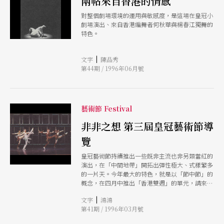
兩帖來自香港的情感
對整個劇場環境的運用與敏感度，是這場在皇冠小
劇場演出、來自香港編舞者何秋華與楊春江獨舞的
特色。
|
文字
陳品秀
第44期 / 1996年06月號
藝術節 Festival
非非之想 第三屆皇冠藝術節導
覽
皇冠藝術節持續推出一些旣非主流也非另類當紅的
演出，在「中間地帶」開拓出彈性極大、式樣繁多
的一片天。今年最大的特色，就是以「節中節」的
概念，在四月中推出「香港雙週」的單元，請來一
齣戲、兩支舞，及兩場座談。
|
文字
鴻鴻
第41期 / 1996年03月號