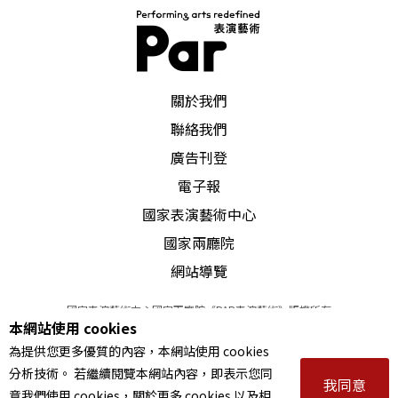
PAR 表演藝術雜誌
關於我們
聯絡我們
廣告刊登
電子報
國家表演藝術中心
國家兩廳院
網站導覽
國家表演藝術中心國家兩廳院《PAR表演藝術》版權所有
本網站使用 cookies
©
2022
Performing arts redefined. All Rights Reserved
為提供您更多優質的內容，本網站使用 cookies
統一編號 Tax Id number 00973926
分析技術。 若繼續閱覽本網站內容，即表示您同
本站所提供相關演出資訊，如有異動應以主辦單位公告為準。
我同意
意我們使用 cookies，關於更多 cookies 以及相
服務條款
｜
隱私權聲明
｜
著作權聲明