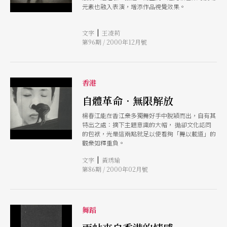
元素也融入表演，增添作品視覺效果。
|
文字
王凌莉
第96期 / 2000年12月號
香港
自體革命．無限解放
楊春江能在香江衆多獨舞好手中脫穎而出，自有其
特出之處：摘下主題意識的大帽， 抛卻文化認同
的包袱，光是這兩點就足以使看夠「舞以載道」的
觀衆如釋重負。
|
文字
黃琇瑜
第86期 / 2000年02月號
舞蹈