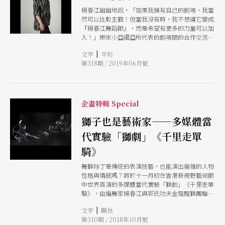
楊春江幽幽地說，「如果我擁有自己的劇場，我當
然可以比較主觀！但當我沒有時，我不想讓它變成
『楊春江舞蹈節』，而是希望有更多的力量可以加
入！」原來小亞細亞所代表的劇場間的合作交流，
並不是那麼容易「複製」，雖然楊客氣地說他是從
|
文字
平珩
小亞細亞得到「傳承」的使命，但我知道能夠因地
第318期 / 2019年06月號
制宜、因主題聯想出不同的變奏，才是真正的接
棒，也才是最讓人欣喜及感到安慰之處。
企畫特輯 Special
獅子也是藝術家——多媒體當
代實驗「獅劇」《千里走單
騎》
舞獅除了是傳統的表演技藝，也能演出複雜的人物
性格與情感嗎？將於十一月初在香港新視野藝術節
中世界首演的多媒體當代實驗「獅劇」《千里走單
騎》，由編舞家楊春江與郭氏功夫金龍醒獅團聯
手，依循獅劇傳統選出三國故事中一折，以各種虛
|
文字
願良
實意象呈現這一路上「過五關斬六將」的驚險歷
第310期 / 2018年10月號
程，以及人物的內心轉折，將讓觀眾看到不一樣的