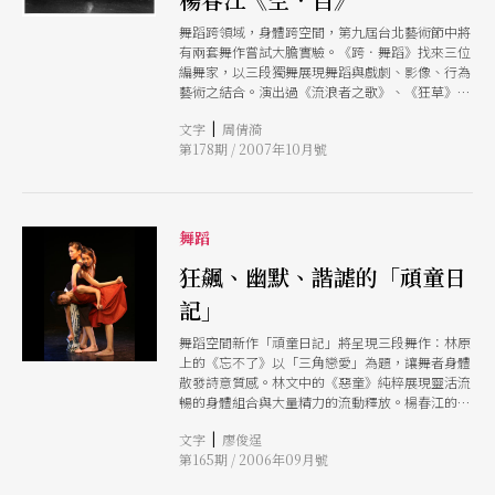
舞蹈跨領域，身體跨空間，第九屆台北藝術節中將
有兩套舞作嘗試大膽實驗。《跨．舞蹈》找來三位
編舞家，以三段獨舞展現舞蹈與戲劇、影像、行為
藝術之結合。演出過《流浪者之歌》、《狂草》的
前雲門舞者王維銘編作〈獨〉，一個人的溫柔、另
|
文字
周倩漪
一人的恐懼、最後那人的渴望虛擬出互動與單獨的
第178期 / 2007年10月號
交織。楊維真的〈奇慾境〉以多面鏡子反射內心與
外在的各種映照，在真幻迷離的氛圍中詰問自我。
孫梲泰的〈越位〉中，身體倒立懸吊，往全身的深
處和極限走，將發現什麼？ 香港編舞家楊春江的
《空．百》運用即興舞蹈進入百年建築空間，牯嶺
舞蹈
街小劇場曾位處舊書街，前身是中正二分局，其本
身的歷史性成為靈魂遊走的意義場域，身體穿梭於
狂飆、幽默、諧謔的「頑童日
門、窗、桌、椅、牆、柱之間，直至真空，舞蹈與
記」
裝置、光影、音樂的共舞，訴說著建築與史蹟的斑
駁，封存的段段時空變成饒富探究的身體旅程。
舞蹈空間新作「頑童日記」將呈現三段舞作：林原
（周倩漪）
上的《忘不了》以「三角戀愛」為題，讓舞者身體
散發詩意質感。林文中的《惡童》純粹展現靈活流
暢的身體組合與大量精力的流動釋放。楊春江的
《不如不見》透過舞台上一台攝影機和現場影像投
|
文字
廖俊逞
射，讓舞者在現實與虛擬空間裡跳起雙人舞。
第165期 / 2006年09月號