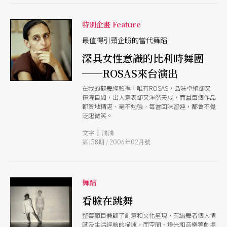
特別企畫 Feature
最值得引頸企盼的當代舞蹈
深具女性意識的比利時舞團
──ROSAS來台演出
在我的觀舞經驗裡，唯有ROSAS，品味卓絕卻又
揮灑自如，出人意表卻又渾然天成，而且每個作品
都質地精湛、毫不勉強，每當回味留連，都會不覺
泛起微笑。
|
文字
鴻鴻
第158期 / 2006年02月號
舞蹈
看臉在跳舞
整套節目兼顧了創意和文化呈現，有編舞者個人情
感及生活經驗的描述，而空間、燈光和音樂等劇場