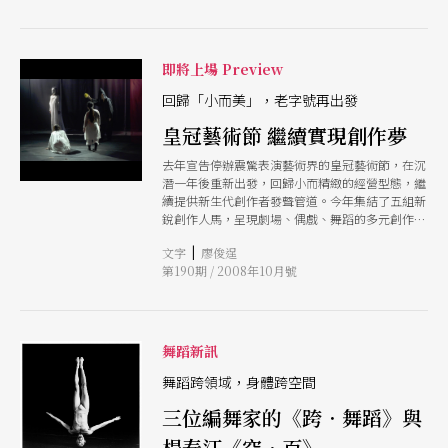
獅劇新視野！
即將上場 Preview
回歸「小而美」，老字號再出發
皇冠藝術節 繼續實現創作夢
去年宣告停辦震驚表演藝術界的皇冠藝術節，在沉
潛一年後重新出發，回歸小而精緻的經營型態，繼
續提供新生代創作者發聲管道。今年集結了五組新
銳創作人馬，呈現劇場、偶戲、舞蹈的多元創作新
貌。
|
文字
廖俊逞
第190期 / 2008年10月號
舞蹈新訊
舞蹈跨領域，身體跨空間
三位編舞家的《跨．舞蹈》與
楊春江《空．百》