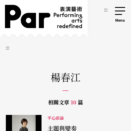
跳到主要內容區塊
網站導覽
:::
:::
楊春江
相關文章
10
篇
平心而論
主題與變奏