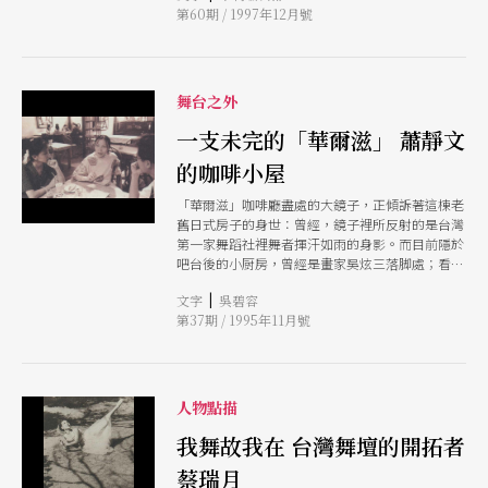
第60期 / 1997年12月號
門舞集、蕭靜文舞蹈劇場、太古踏舞團、當代傳奇
劇場以及人體舞蹈劇場等團體的演出；林坤陽擁有
英國拉邦中心、美國瑪莎葛蘭姆舞校證書，曾參與
英國拉邦過渡舞團、瑪麗安東尼舞蹈劇場、Dance
Campus、The Yard、Dance Fusion等團演出並發
舞台之外
表作品，現任敎於國立藝術學院；徐紫櫻爲前太古
踏舞團、當代傳奇劇場舞者，參與多面向舞蹈空
一支未完的「華爾滋」 蕭靜文
間、太陽舞團的演出，赴美進修期間於瑪莎葛蘭姆
的咖啡小屋
舞團演出並發表創作；李季霖曾參與游好彥舞團演
出，赴美國伊利諾大學主修現代舞表演與創作，於
「華爾滋」咖啡廳盡處的大鏡子，正傾訴著這棟老
美國舞蹈節、亞洲靑年編舞家研習營中發表作品；
舊日式房子的身世：曾經，鏡子裡所反射的是台灣
廖素芬獲英國皇家芭蕾舞文憑，曾於馬來西亞、泰
第一家舞蹈社裡舞者揮汗如雨的身影。而目前隱於
國、中國大陸演出，後赴美國摩斯康寧漢舞蹈學校
吧台後的小厨房，曾經是畫家吳炫三落脚處；看似
進修，來台灣參與蕭靜文舞蹈劇場、光環舞集的演
「包廂」的雙人咖啡座，曾是蕭靜文臥室裡的壁
出。 今年是中華舞蹈社創設五十週年，創社舞蹈
|
文字
吳碧容
櫉。不是隨著「懷舊復古」風而曳動，「華爾滋」
家蔡瑞月將於十二月中旬自澳洲回台，爲「靑年編
第37期 / 1995年11月號
所散發出來的舊味，彷彿是歷歷在目的時空凝結。
舞家創作展」揭幕，同時也爲籌設中的蔡瑞月舞蹈
館主持史料整理的工作。
人物點描
我舞故我在 台灣舞壇的開拓者
蔡瑞月