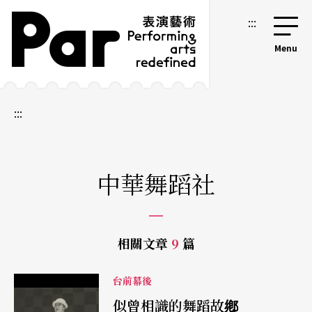
跳到主要內容區塊
網站導覽
:::
:::
中華舞蹈社
相關文章
9
篇
台前幕後
似曾相識的舞蹈故鄕