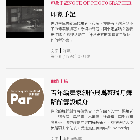
印象手記NOTE OF PHOTOGRAPHER
印象手記
伊的學生與新生代舞者、市長、仰慕者，還有少不
了的傳媒簇擁著，急切地問著：回來定居嗎？發表
舞作嗎？ 歡迎活動中，汗溼舞衣的驅體會吿訴我
們何種答案？
|
文字
許斌
第62期 / 1998年02月號
即將上場
靑年編舞家創作展爲蔡瑞月舞
蹈館籌設暖身
這次的舞蹈創作展演集合了六位國內的靑年編舞者
──張秀萍、吳碧容、林坤陽、徐紫櫻、李季霖和
廖素芬。張秀萍爲前雲門舞集舞者，取得紐約大學
舞蹈碩士學位後，受邀擔任美國麻省The Yard舞團
之客席編舞家，發表作品於紐約大學第二大道舞
|
文字
本刊編輯部
團、The Yard、 Bates舞蹈節等；吳碧容曾參與雲