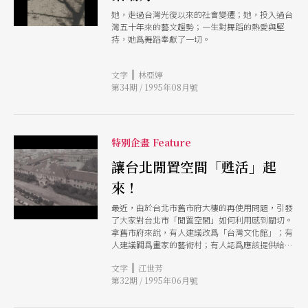
她，走過台灣光復以來的社會變遷；她，投入過台
灣五十年來的藝文趨勢；一生對舞蹈的熱愛與堅
持，她爲舞蹈奉獻了一切。
|
文字
林亞婷
第34期 / 1995年08月號
特別企畫 Feature
讓台北閒置空間「甦活」起
來！
最近，由於台北市舊市府大樓的再使用問題，引發
了大家對台北市「閒置空間」如何利用感到關切。
拿舊市府來說，有人建議改爲「台灣文化館」；有
人建議闢爲畫家的藝術村；有人認爲應該提供給場
地不足的表演團體；有人呼籲應該讓「建成國中」
|
文字
江世芳
原地復校。不管衆說如何紛紜，「市民空間」意識
第32期 / 1995年06月號
抬頭是不爭的眞實。究竟台北市的「閒置空間」該
如何運用？表演藝術團體對「閒置空間」又是如何
思考呢？