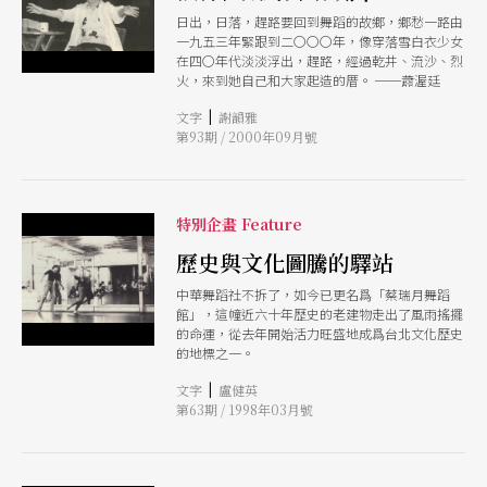
日出，日落，趕路要回到舞蹈的故鄉，鄉愁一路由
一九五三年緊跟到二〇〇〇年，像穿落雪白衣少女
在四〇年代淡淡浮出，趕路，經過乾井、流沙、烈
火，來到她自己和大家起造的厝。 ──蕭渥廷
|
文字
謝韻雅
第93期 / 2000年09月號
特別企畫 Feature
歷史與文化圖騰的驛站
中華舞蹈社不拆了，如今已更名爲「蔡瑞月舞蹈
館」，這幢近六十年歷史的老建物走出了風雨搖擺
的命運，從去年開始活力旺盛地成爲台北文化歷史
的地標之一。
|
文字
盧健英
第63期 / 1998年03月號