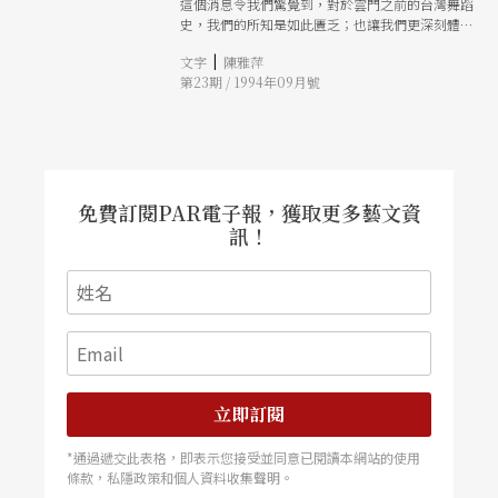
這個消息令我們驚覺到，對於雲門之前的台灣舞蹈
史，我們的所知是如此匱乏；也讓我們更深刻體
會，許多歷史痕跡的脆弱易逝。九月份，舞蹈社的
|
文字
陳雅萍
現址有一場蔡瑞月的回顧展。而在此，透過二位早
第23期 / 1994年09月號
期與蔡瑞月習舞多年的學生，李淸漢與胡渝生，我
們希望能捕捉當年點滴，同時也藉此觸發台灣舞蹈
史建立的思考。
免費訂閱PAR電子報，獲取更多藝文資
訊！
立即訂閱
*通過遞交此表格，即表示您接受並同意已閱讀本網站的使用
條款，私隱政策和個人資料收集聲明。