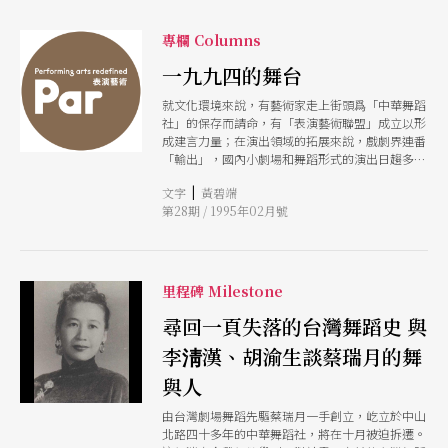
專欄 Columns
一九九四的舞台
就文化環境來說，有藝術家走上街頭爲「中華舞蹈
社」的保存而請命，有「表演藝術聯盟」成立以形
成建言力量；在演出領域的拓展來說，戲劇界連番
「輸出」，國內小劇場和舞蹈形式的演出日趨多元
整體來說，我們在這一年看到表演藝術界高度自發
|
文字
黃碧端
性的活力，比票房統計上所能歸納出的「未必不景
第28期 / 1995年02月號
氣」還敎人振奮。
里程碑 Milestone
尋回一頁失落的台灣舞蹈史 與
李淸漢、胡渝生談蔡瑞月的舞
與人
由台灣劇場舞蹈先驅蔡瑞月一手創立，屹立於中山
北路四十多年的中華舞蹈社，將在十月被迫拆遷。