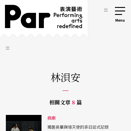
跳到主要內容區塊
網站導覽
:::
:::
林浿安
相關文章
8
篇
戲劇
獨居長輩與慢天使的非日誌式記錄