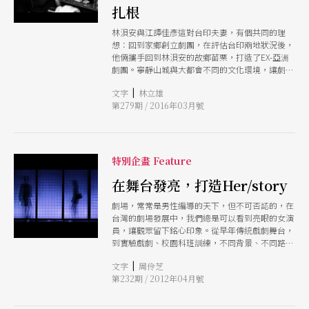
扎根
林浿安與江譚佳彥這對台印夫妻，有個共同的理
想：回到家鄉創立劇團，在評估台印兩地狀況後，
他倆攜手回到林浿安的故鄉苗栗，打造了EX-亞洲
劇團。寧靜山城與大都會不同的文化環境，讓劇團
在經營上須有不同於城市劇團的策略，除了靠在城
|
文字
林立雄
市演出建立口碑以在故鄉存活，他們也針對當地特
第279期 / 2016年03月號
色推出「亞洲假日劇場」，讓當地居民在假日能夠
將進劇場觀劇當作新的休閒；今年，假日劇場將擴
大為一個月的「2016亞洲假日劇場」，邀來更多演
出與苗栗鄉親共享。
特別企畫 Feature
在舞台發亮，打造Her/story
劇場，常常是男性編導的天下，但不可否認的，在
台灣的劇場發展中，我們總是可以看到亮眼的女演
員，讓觀眾留下銘心印象。從早年傳統戲劇舞台，
到實驗戲劇、校園科班訓練，不同背景、不同路數
的女演員，把台灣劇場的光譜渲染得繽紛多姿，而
|
文字
周伶芝
她們也在舞台，打造了屬於自己的Her/story
第232期 / 2012年04月號