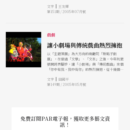
|
文字
王友輝
第151期 / 2005年07月號
戲劇
讓小劇場與傳統戲曲熱烈擁抱
以「主題策展」為大方向的兩廳院「新點子劇
展」，在做過「文學」、「文本」之後，今年則更
張開跨界腳步，讓「小劇場」與「傳統戲曲」來個
「你中有我，我中有你」的熱烈擁抱，從十幾個團
對提案中選出了老字號招牌的「金枝演社」，還有
|
文字
田國平
兩個年輕的表演團隊「西田社戲曲工作室」、「戲
第149期 / 2005年05月號
點子工作坊」。在小劇場裡，可以看到創意十足的
京劇、崑劇、布袋戲，打破觀眾對傳統戲曲的想
像。 不同於往年，今年的新點子劇展除了五月十
九日到六月五日將於實驗劇場連續三週拼台演出，
還首度與國立傳統藝術中心合作，六月十一到廿二
日轉至宜蘭國立傳統藝術中心曲藝館巡迴演出。
免費訂閱PAR電子報，獲取更多藝文資
訊！