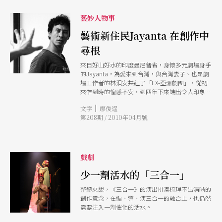
藝妙人物事
藝術新住民Jayanta 在創作中
尋根
來自好山好水的印度曼尼普省，身懷多元劇場身手
的Jayanta，為愛來到台灣，與台灣妻子、也是劇
場工作者的林浿安共組了「EX-亞洲劇團」，從初
來乍到時的惶惑不安，到四年下來端出令人印象深
刻的《阿濕波變身記》、《老虎和士兵》、《島》
|
文字
廖俊逞
等製作，豐富的肢體與語言令人驚艷，藝術新住民
第208期 / 2010年04月號
Jayanta，也在台灣穩下了創作的腳步。五月他將
與劇場演員魏雋展合作《假戲真作》，讓劇場再度
跨越語言與種族的隔閡。
戲劇
少一劑活水的「三合一」
整體來說，《三合一》的演出拼湊梳理不出清晰的
創作意念，在編、導、演三合一的融合上，也仍然
需要注入一劑催化的活水。