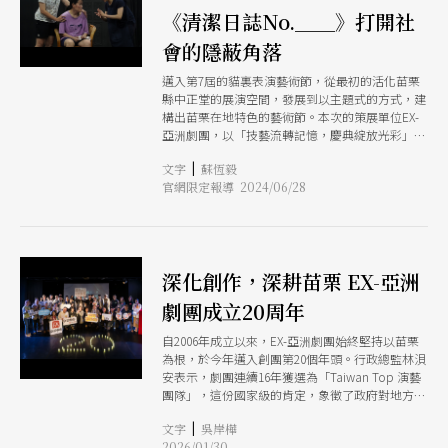
《清潔日誌No.＿＿》打開社
會的隱蔽角落
邁入第7屆的貓裏表演藝術節，從最初的活化苗栗
縣中正堂的展演空間，發展到以主題式的方式，建
構出苗栗在地特色的藝術節。本次的策展單位EX-
亞洲劇團，以「技藝流轉記憶，慶典綻放光彩」作
為本年度的展演主題，節目類型包含戲劇、舞蹈、
|
文字
蘇恆毅
音樂、跨領域等，透過不同的技藝展演呈現苗栗的
官網限定報導 2024/06/28
特殊性，並且保存生活常態的情境與記憶。而技藝
與記憶的重要性，藝術總監江譚佳彥認為：「如果
沒有技藝／記憶，人就不會存在」，因此以這樣的
方式，構想貓裏表演藝術節的主題。 不只是策展
單位，EX-亞洲劇團同時也是演出單位之一，本次
深化創作，深耕苗栗 EX-亞洲
推出的《清潔日誌No.＿＿》有別於觀眾熟知劇團
的亞洲文化詮釋，而是以「慢天使」為獨居長輩清
劇團成立20周年
理住家的互動中，看見彼此的生活樣態，讓存在於
社會、卻容易被忽視的族群的故事能夠引起更多關
自2006年成立以來，EX-亞洲劇團始終堅持以苗栗
注。
為根，於今年邁入創團第20個年頭。行政總監林浿
安表示，劇團連續16年獲選為「Taiwan Top 演藝
團隊」，這份國家級的肯定，象徵了政府對地方藝
文深耕與長期經營價值的重視。
|
文字
吳岸樺
2026/01/30