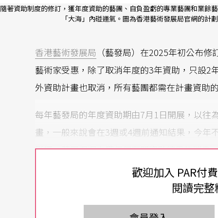
隨著資助制度的修訂，獲年度資助的藝團、自負盈虧的專業藝團和業餘藝
「大海」內碰運氣。圖為香港藝術發展局官網的計劃
香港
藝術發展局
（藝發局）在2025年初公布修
藝術家受惠，除了取消年度的3年資助，只設2
外資助計畫也取消，所有藝團都需在計畫資助
每年藝發局的年度資助期由7月1日開展，以往
畫，一般來說會在3週或4週前通知結果，今年
影響，藝團遲遲未獲任何有關資助結果的消息
（如世界性的經濟下行和國際政治局勢不定）
歡迎加入 PAR付
減資助，讓中小型資助藝團的不安全感更是強
閱讀完整
最後藝團在6月30日分別收到通知，本年度有
會員登入