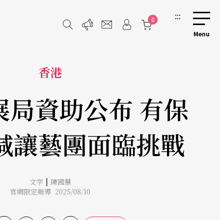
:::
0
香港
展局資助公布 有保
減讓藝團面臨挑戰
|
文字
陳國慧
官網限定報導 2025/08/10