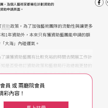
團，及個人藝術家都需在計劃資助的
資助申請頁面。
訂
資助
政策，為了加強藝術團隊的流動性與讓更多
年和1年資助外，本來只有獲資助藝團能申請的額
的「大海」內碰運氣。
為了讓獲資助藝團有比較充裕的時間去開展工作計
不知是否受修訂資助政策和藝發局行政總裁更替的
，加上政府銀根緊張，以及很多外圍因素的衝擊
，早前由政府直接資助的「九大」旗艦藝團已被削
費會員 或 兩廳院會員
烈。
精彩內容！
不少藝團受到不同程度的影響，包括「影畫戲」和
馬上註冊