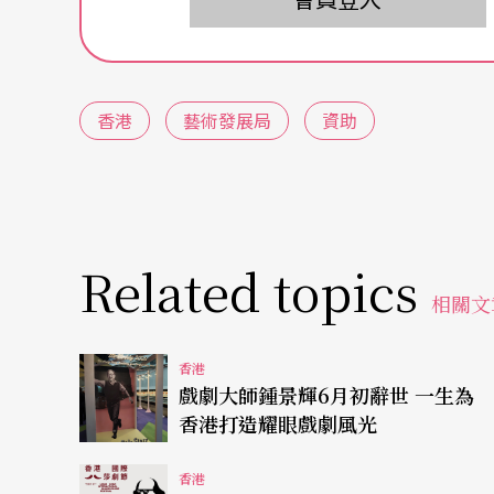
「同流」兩個戲劇團體不獲資助，另外有兩個劇
進進戲劇工作坊」、「劇場空間」等都保留在2
「光影作坊」和「藝術到家」兩個視覺藝術團
香港
藝術發展局
資助
此外，國際演藝評論家協會（香港分會）、社
1年資助，資助額亦被削減10%；舞蹈方面則有
入1年資助的境地。藝發局在15年前因應藝團
Related topics
如此修訂，在加強藝團的流動性的同時，亦相
相關文
能性。政府目前大力以KPI衡量部門成績，受
成績上做出增長，才合乎當下「發展」。這樣
香港
戲劇大師鍾景輝6月初辭世 一生為
各地城市亦不見增長，可以預期的是，藝術家
香港打造耀眼戲劇風光
香港