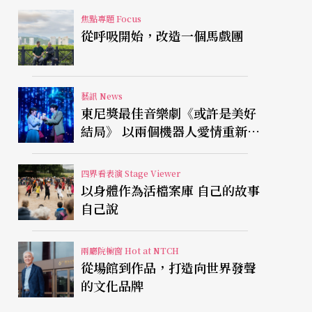
焦點專題 Focus
從呼吸開始，改造一個馬戲團
藝訊 News
東尼獎最佳音樂劇《或許是美好
結局》 以兩個機器人愛情重新凝
視有限人生
四界看表演 Stage Viewer
以身體作為活檔案庫 自己的故事
自己說
兩廳院櫥窗 Hot at NTCH
從場館到作品，打造向世界發聲
的文化品牌