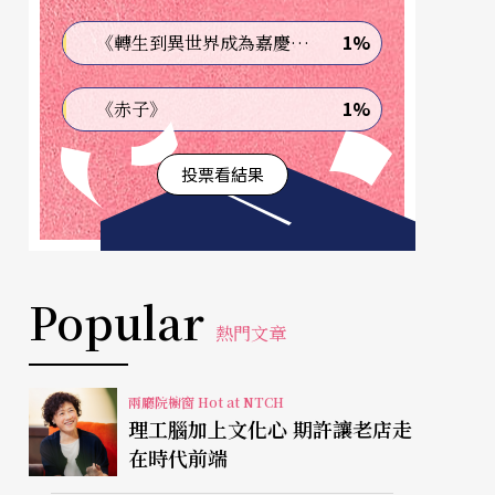
1%
《轉生到異世界成為嘉慶君—發現我的祖先是詐騙集團!?》
1%
《赤子》
投票看結果
Popular
熱門文章
兩廳院櫥窗 Hot at NTCH
理工腦加上文化心 期許讓老店走
在時代前端