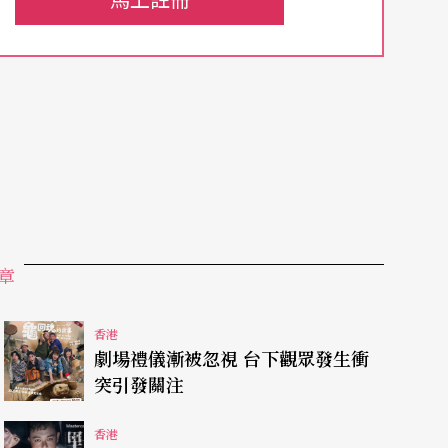
團則由獲3年資助變為只獲1年資助，其他如「前
年資助的名單內，資助額都沒有太大改變。另外
體都不獲資助，另有藝團的資助額則大幅削減。
區文化發展中心兩個屬跨媒體資助的組織，亦只獲
3個藝團只獲1年資助；連八和粵劇學院亦難逃落
長遠發展和減省行政程序，推出3年資助多年後作出
對更容易從資助增減上管理藝團出入這個機制的可
章
資助藝團目前也似乎更得在量化（如觀眾數量）的
的寒冬不見得是短期現象，而整體看來文化資助在
香港
劇場禮儀漸被忽視 台下觀眾發生衝
們將面對疫情後的大挑戰。
突引發關注
香港