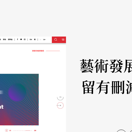
藝術發
留有刪