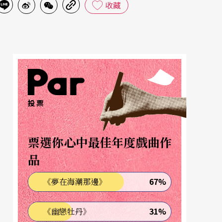
收藏
投票
票選你心中最佳年度戲曲作
品
67%
《夢在海潮那邊》
31%
《幽戀牡丹》