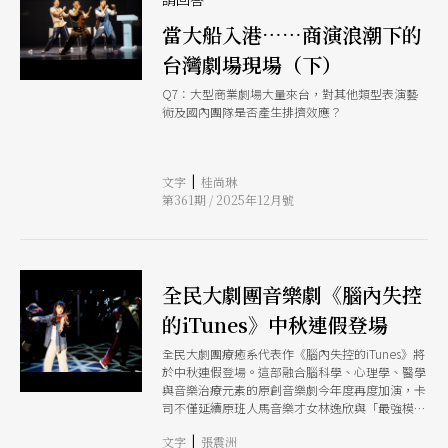
當大船入港……商演浪潮下的
台灣劇場現場（下）
Q7：大型商業劇場大量來台，對其他類型表演藝
術及國內團隊是否產生排擠效應？
|
文字
桂尚琳
第361期 / 2025年12月號
全民大劇團音樂劇《腦內失控
的iTunes》中秋連假登場
全民大劇團療癒系代表作《腦內失控的iTunes》將
於中秋連假登場。這部融合腦科學、心理學、醫學
與音樂治療元素的原創音樂劇今年度再度加演，卡
司不僅延續原班人馬音樂才女林逸欣與「最強模
王」林俊逸，更邀來百變女星小薰（黃瀞怡）與甜
|
文字
張震洲
美女聲Angie安吉加入，為舞台注入全新能量。