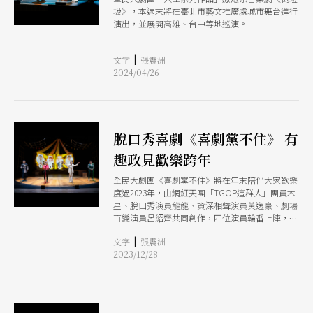
圾》，本週末將在臺北市藝文推廣處城市舞台進行
演出，並展開高雄、台中等地巡演。
|
文字
張震洲
2024/04/26
脫口秀喜劇《喜劇黨不住》 有
趣政見歡樂跨年
全民大劇團《喜劇黨不住》將在年末陪伴大家歡樂
度過2023年，由網紅天團「TGOP這群人」團員木
星、脫口秀演員龍龍、資深相聲演員黃逸豪、劇場
百變演員呂紹齊共同創作，四位演員輪番上陣，各
自挖掘演員生涯中最不堪、最精采、最荒謬的經
|
文字
張震洲
驗。不同於全民大劇團以往的製作，是一部首度結
2023/12/28
合脫口秀與戲劇的實驗性作品。