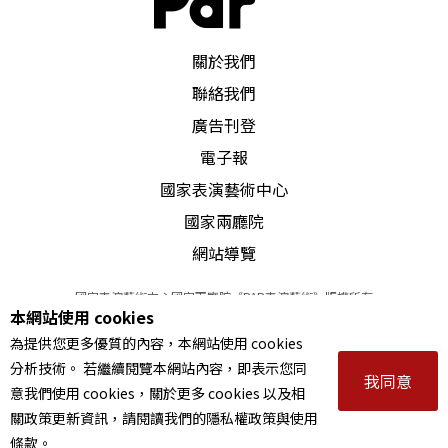
PAR 表演藝術雜誌
關於我們
聯絡我們
廣告刊登
電子報
國家表演藝術中心
國家兩廳院
網站導覽
國家表演藝術中心國家兩廳院《PAR表演藝術》版權所有
本網站使用 cookies
©
2022
Performing arts redefined. All Rights Reserved
為提供您更多優質的內容，本網站使用 cookies
統一編號 Tax Id number 00973926
分析技術。 若繼續閱覽本網站內容，即表示您同
本站所提供相關演出資訊，如有異動應以主辦單位公告為準。
我同意
意我們使用 cookies，關於更多 cookies 以及相
服務條款
｜
隱私權聲明
｜
著作權聲明
關政策更新資訊，請閱讀我們的隱私權政策與使用
條款。