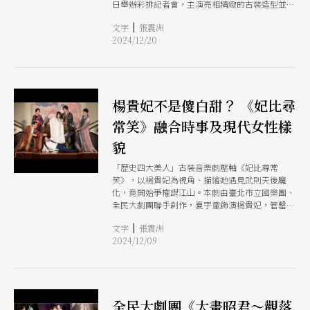
日舉辦彩排記者會，主演亮相精緻的古裝造型並演
出三段曲目，搭配國樂團現場演奏打造絕佳感官饗
|
文字
張震洲
宴。劇情描述唐代楊玉環在太真觀出家時奇遇女帝
2024/12/20
武則天的英靈，受到刺激與啟發後，一人一魂竟開
始了奪權之路、染指大唐江山。
楊貴妃不是傻白甜？ 《妃比尋
常笑》融合時事及現代女性樣
貌
「歷史四大美人」古裝音樂劇壓軸《妃比尋常
笑》，以楊貴妃為視角、描繪她遇見武則天後魔
化，竟開始爭權謀江山。本劇由臺北市立國樂團、
全民大劇團聯手創作，夏宇童飾演楊貴妃，管罄飾
演武則天，周厚安飾李白、周明宇飾唐玄宗、林斌
|
文字
張震洲
飾高力士、郭耀仁飾壽王李瑁、林玟圻（Ctwo）
2024/12/09
飾安祿山，劇情顛覆歷史、角色獨立生動，在高水
準的音樂襯托下，將帶給觀眾全新體驗。
全民大劇團《大畫昭君～觀落