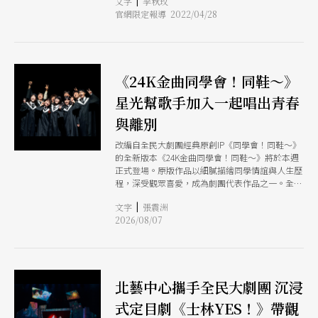
|
文字
李秋玫
四大美人系列中的第3部古裝音樂劇作品。
還沒來得及回應這問句，另有位老師便率先開口：
官網限定報導 2022/04/28
「若有個人都去打NBA了，就不要讓他去踢足球
啦。有天他想做悲劇自然就會去了。」 言下之
意，鼓勵謝念祖不要客氣，朝喜劇的球路邁進吧。
「這個老師，就是羅北安。」謝念祖說。 時隔30
來年，他想做悲劇的那天還沒來到，依舊滿腦子想
《24K金曲同學會！同鞋～》
著哪裡好笑往哪裡衝去。多年前，謝念祖從劇場到
跑道綜藝節目，接著成立了自己的團隊「全民大劇
星光幫歌手加入一起唱出青春
團」，捕風捉影社會中的議題時事，任何嚴肅的想
與離別
法，被他相中以後，都是喜劇。 比方說《當岳母
刺字時，媳婦是不贊成的》講的是婆媳交惡問題，
改編自全民大劇團經典原創IP《同學會！同鞋～》
卻能被讓全場讓樂得笑中有淚；《最後一封情書》
的全新版本《24K金曲同學會！同鞋～》將於本週
講述安寧療護，哇，這夠沉重了吧？然他精心安
正式登場。原版作品以細膩描繪同學情誼與人生歷
排，使故事中間殺出叔姪聯手詐騙遺產的情節，荒
程，深受觀眾喜愛，成為劇團代表作品之一。全新
謬非常；就連在疫情中誕生的《仁愛路六號》亦
金曲版保留原作溫暖動人的故事核心，並以24首橫
然。 還嫌故事太離奇？現實的荒唐事更多 《仁愛
|
文字
張震洲
跨不同年代的華語經典流行歌曲重新編織劇情，包
路六號》本由公家機關委託製作，要求與國父紀念
2026/08/07
括〈萍聚〉〈祝福〉〈乾杯〉〈至少還有你〉〈幸
館之地利位置扣緊密扣合，「邀請的契機，就是因
福在歌唱〉等經典金曲，讓歌曲不只是回憶，更成
為國父紀念館落成
為推動角色生命歷程的重要語言，串起不同世代共
同擁有的青春記憶。本次由卓文萱、梁文音、巴
鈺、林牧昕（木星）、林俊逸、周定緯、賴銘偉、
北藝中心攜手全民大劇團 沉浸
呂紹齊及林斌共同主演，以音樂與戲劇交織出一場
橫跨60年的人生旅程。
式定目劇《士林YES！》帶觀