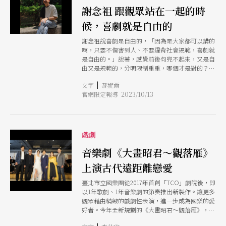
謝念祖 跟觀眾站在一起的時
候，喜劇就是自由的
謝念祖說喜劇是自由的，「因為是大家都可以講的
啊，只要不傷害到人、不要違背社會規範，喜劇就
是自由的。」說著，感覺前後句兜不起來，又是自
由又是規範的，分明限制重重，哪個才是對的？
不過，仔細一聽，謝念祖說的的確是「自由」，而
|
文字
郝妮爾
非「容易」，喜劇和自由一樣，都不是件容易的事
官網限定報導 2023/10/13
情。他畢竟不是為了容易才做戲的，純粹就是喜歡
全場笑起來的感覺。 做喜劇的我，是個異類嗎？
謝念祖說自己在念戲劇系的時候就屬「異類」，而
自2005年投身綜藝節目編導，開始製作《全民大悶
鍋》時，他的異質性就顯得更高了，創作思維開始
戲劇
分成兩類：電視上的笑點以及劇場裡的幽默。總而
言之，其作品橫豎都得是好笑的，無論螢幕前或者
音樂劇《大畫昭君～觀落雁》
是劇場裡皆然，也必須如此他天生喜歡看大夥兒笑
上演古代遠距離戀愛
成一片的樣子。 「我是國立藝術學院第8屆的，記
得當時因為學校資源有限，一班只能有6個人主修
臺北市立國樂團從2017年首創「TCO」劇院後，即
導演，只好展開徵選，要我們各自導一齣短劇呈
以1年歌劇、1年音樂劇的節奏推出新製作。讓更多
現。那時候我導了經典喜劇《誰在一壘》，大家看
觀眾藉由精緻的戲劇性表演，進一步成為國樂的愛
了都好開心。不過，有個老師就問：『你一路走來
好者。今年全新規劃的《大畫昭君～觀落雁》，是
都做喜劇，這樣好嗎？』」謝念祖回憶大學的這段
北市國與全民大劇團的第四度合作，也是劇團中國
往事，說的歷歷在目，他也清楚記得，自己那時候