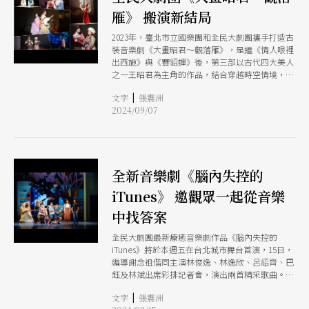
雁》 搬演新結局
2023年，臺北市立國樂團和全民大劇團攜手打造古
裝音樂劇《大畫昭君～觀落雁》，是繼《情人哏裡
出西施》與《賽貂蟬》後，第三部以古代四大美人
之一王昭君為主角的作品，結合穿越時空情境，並
以美圖秀秀、穿插時事哏等幽默風趣方式，顛覆歷
|
文字
張震洲
史，重新詮釋「昭君出塞和親」的故事。音樂劇由
2024/09/07
張大春作詞、謝念祖編導、李哲藝作曲；資深音樂
人黃大煒、演藝人員孫協志、歌手跨界演員方宥
心、美聲唱匠羅美玲，資深舞台劇演員周明宇、林
斌、呂紹齊同台演出，帶觀眾看見不一樣的王昭
君。
全新音樂劇《腦內失控的
iTunes》 邀觀眾一起從音樂
中找答案
全民大劇團最新療癒音樂劇作品《腦內失控的
iTunes》將於本週五在台北城市舞台首演，15日，
編導謝念祖偕同主演林俊逸、林逸欣、呂紹齊、巴
鈺及林斌出席彩排記者會，演出兩首精采歌曲。第
一首〈找到自己的旋律〉是由失眠患者、暴食者、
|
文字
張震洲
婚姻失和者交錯著，浮誇服裝造型展現不同身心症