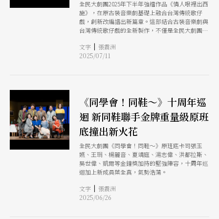
全民大劇團2025年下半年強檔作品《情人哏裡出西
施》，在原古裝音樂劇基礎上融合台灣傳統歌仔
戲，創新改編譜出新篇章。這部結合古裝音樂劇與
台灣傳統歌仔戲的全新製作，不僅是全民大劇團歷
年作品中的創新代表，更是與明華園戲劇總團首次
|
文字
張震洲
正式攜手合作的里程碑。歷經五年籌備，突破種種
2025/07/11
外在考驗與藝術挑戰，將原作重新打磨、全面升
級，推出這部既歡笑又深刻、既現代又傳統的跨界
鉅獻。
《同學會！同鞋～》十周年巡
迴 新同鞋聯手金牌重量級原班
底撞出新火花
全民大劇團《同學會！同鞋～》原班底卡司張玉
嬿、王琄、楊麗音、夏靖庭、湯志偉、洪都拉斯、
吳世偉、凱爾等金鐘獎加持的堅強陣容，十周年巡
迴加上新成員葉全真，氣勢浩蕩。
|
文字
張震洲
2025/06/26