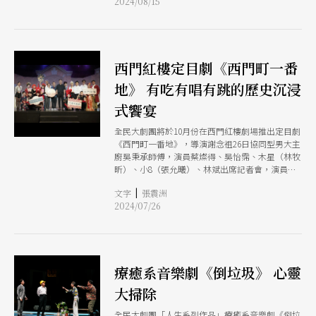
2024/08/15
的特性，例如失眠患者直接將床單、棉被、枕頭穿
戴在身上；暴食者身上則背滿各種零食、泡麵，加
強了整齣戲劇奇幻、非寫實風格。第二首〈就愛折
返跑〉節奏輕快、風格俏皮可愛，林逸欣在劇中因
受雷擊後產生同手同腳後遺症，這首歌特別讓眾演
西門紅樓定目劇《西門町一番
員以同手同腳姿態唱跳。
地》 有吃有唱有跳的歷史沉浸
式饗宴
全民大劇團將於10月份在西門紅樓劇場推出定目劇
《西門町一番地》，導演謝念祖26日協同型男大主
廚吳秉承師傅，演員蔡燦得、吳怡霈、木星（林牧
昕）、小8（張允曦）、林斌出席記者會，演員們
除了演出部分片段，也連續唱跳了多首快歌、經典
|
文字
張震洲
金曲。全民大劇團去年於國父紀念館二度加演的
2024/07/26
《仁愛路六號》，故事中敘述了國父紀念館50年歷
史，因其深受觀眾好評，才促成了這次與西門紅樓
共同回顧百年的藝文合作。
療癒系音樂劇《倒垃圾》 心靈
大掃除
全民大劇團「人生系列作品」療癒系音樂劇《倒垃