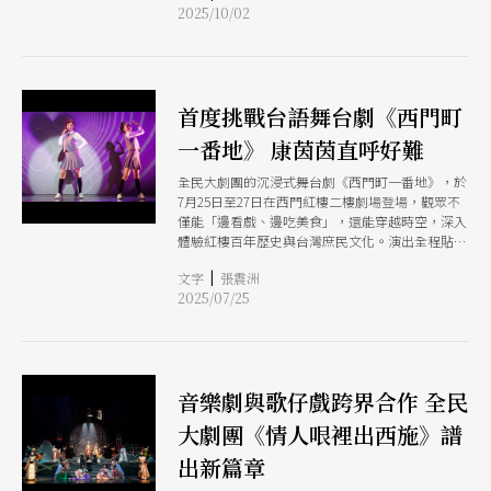
2025/10/02
首度挑戰台語舞台劇《西門町
一番地》 康茵茵直呼好難
全民大劇團的沉浸式舞台劇《西門町一番地》，於
7月25日至27日在西門紅樓二樓劇場登場，觀眾不
僅能「邊看戲、邊吃美食」，還能穿越時空，深入
體驗紅樓百年歷史與台灣庶民文化。演出全程貼心
設有中英文字幕，無論是本地觀眾還是來自世界各
|
文字
張震洲
地的旅客，都能無障礙融入劇情，感受台灣故事的
2025/07/25
魅力。
音樂劇與歌仔戲跨界合作 全民
大劇團《情人哏裡出西施》譜
出新篇章