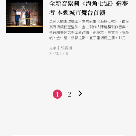
全新音樂劇《海角七號》造夢
者 本週城市舞台首演
全民大劇團改編國片票房冠軍《海角七號》，由金
馬導演魏德聖監製、金曲製作人陳建騏製作音樂、
金鐘編導謝念祖全新改編，孫協志、卓文萱、徐詣
帆、金仁馨、洪都拉斯、夏宇童領銜主演，11月11
至19日將於台北城市舞台首演。
|
文字
張震洲
2023/11/10
1
2
下
一
頁