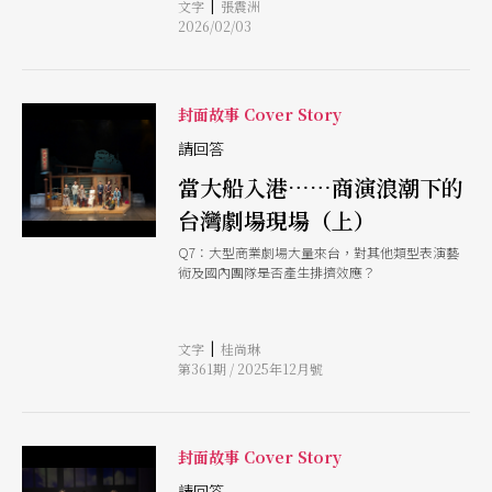
|
文字
張震洲
《在哪裡跌倒，就在哪裡躺一下》。
2026/02/03
封面故事 Cover Story
請回答
當大船入港……商演浪潮下的
台灣劇場現場（上）
Q7：大型商業劇場大量來台，對其他類型表演藝
術及國內團隊是否產生排擠效應？
|
文字
桂尚琳
第361期 / 2025年12月號
封面故事 Cover Story
請回答