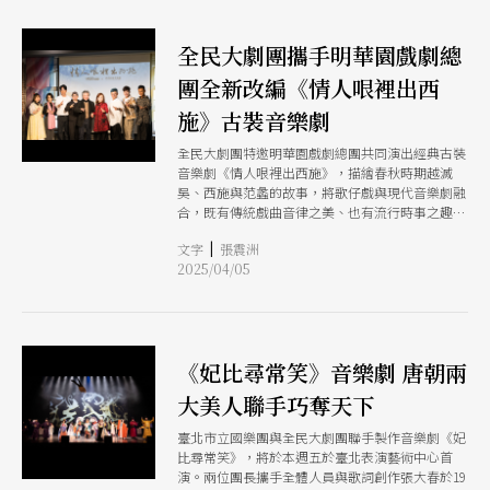
全民大劇團攜手明華園戲劇總
團全新改編《情人哏裡出西
施》古裝音樂劇
全民大劇團特邀明華園戲劇總團共同演出經典古裝
音樂劇《情人哏裡出西施》，描繪春秋時期越滅
吳、西施與范蠡的故事，將歌仔戲與現代音樂劇融
合，既有傳統戲曲音律之美、也有流行時事之趣
味。編導團隊維持「傳統」，在歷史空白處大筆一
|
文字
張震洲
揮，顛覆歷史，不但重新詮釋美人西施的故事，也
2025/04/05
給其他角色淒美又感嘆的結局。
《妃比尋常笑》音樂劇 唐朝兩
大美人聯手巧奪天下
臺北市立國樂團與全民大劇團聯手製作音樂劇《妃
比尋常笑》，將於本週五於臺北表演藝術中心首
演。兩位團長攜手全體人員與歌詞創作張大春於19