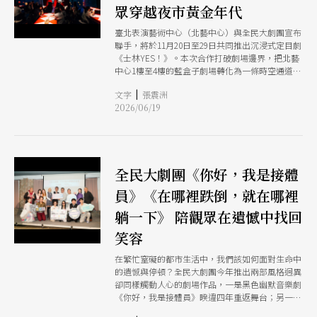
眾穿越夜市黃金年代
臺北表演藝術中心（北藝中心）與全民大劇團宣布
聯手，將於11月20日至29日共同推出沉浸式定目劇
《士林YES！》。本次合作打破劇場邊界，把北藝
中心1樓至4樓的藍盒子劇場轉化為一條時空通道，
結合在地經典小吃與移動式演出，帶領觀眾實體穿
|
文字
張震洲
越回1990年代的士林夜市，打造兼具視覺、聽覺與
2026/06/19
味覺的城市文化新體驗。
全民大劇團《你好，我是接體
員》《在哪裡跌倒，就在哪裡
躺一下》 陪觀眾在遺憾中找回
笑容
在繁忙窒礙的都市生活中，我們該如何面對生命中
的遺憾與停頓？全民大劇團今年推出兩部風格迥異
卻同樣觸動人心的劇場作品，一是黑色幽默音樂劇
《你好，我是接體員》睽違四年重返舞台；另一齣
則是全新創作、直擊現代人脆弱心靈的療癒喜劇