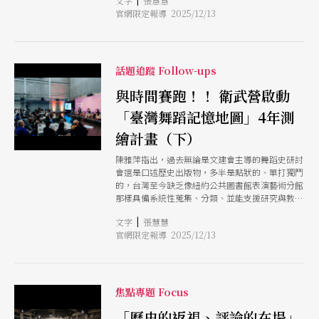
文字
張慧慧
文物，將眾人拉進了驚心動魄的歷史現場，也直接
料庫若是舉辦成立發表會，多是邀請前輩老師致詞
官網限定報導 2025/12/13
陳述了要保存稍縱即逝的舞蹈，是一項極度物理
分享，她於是苦思能不能用「更實驗」方式來呈現
性、技術性，甚至是與時間賽跑、帶有災難搶救性
文獻。她參考紀錄劇場與講座展演（lecture
質的文化工程，經不起任何意外與延宕。 在文化
performance），讓評論人轉換位置，反客為「主
部「重建臺灣藝術史 2.0」政策支持下，2025「臺
體」，以素人身分上台演讀，試圖回應過往對評論
灣舞蹈記憶地圖」計畫正式於衛武營國家藝術文化
話題追蹤 Follow-ups
人「只會說不會做」的常見印象。至於選讀的文
中心啟動，4年計畫將從「舞蹈家口述歷史研
獻，除了強調藝評文字本身的表演性，也涵蓋不同
究」、「人才培育與作品轉譯」、「線上及實體成
與時間賽跑！！ 衛武營啟動
年代、不同媒介的寫作差異，文化政策與生態關
果展示」、「大眾推廣與舞蹈欣賞」等4大面向，
「臺灣舞蹈記憶地圖」4年測
注，以及特別有戲劇張力的「筆戰」系列。當然，
書寫、繪製、推廣台灣舞蹈記憶座標。藝術總監簡
也因為有些文稿年代久遠，版權歸屬不明，或者因
文彬表示，該計畫將以文建會時期的「台灣大百科
繪計畫（下）
寫作時空背景不同，作者另有考量，這些經營資料
舞蹈類詞條」、國藝會「臺灣當代舞蹈年表」，還
庫的挑戰同樣延續到《藝評的維度》演出本身。
有台灣舞蹈研究學會等中央與地方機構、民間團體
陳雅萍指出，過去無論是文建會主導的舞蹈史研討
原先只是依附資料庫建構計畫的單次活動，想不到
的研究與發表為基礎，繼續進行台灣舞蹈家的口述
會還是口述歷史出版物，多半是點狀的、單打獨鬥
卻迎來後續邀演。有位香港演藝學院老師，認為這
歷史還有主題式研究，並「延伸為人才培育和推廣
的，台灣至今缺乏像紐約公共圖書館表演藝術分館
能幫助學生短時間理解香港劇場發展脈絡，於是邀
活動，活化台灣舞蹈歷史，讓舞蹈的故事、知識普
那樣具備系統性蒐集、分類、並能支援研究與教育
請《藝評的維度》來到演藝學院圖書館演出，一排
及」。
的舞蹈專門檔案中心。她強調第一手資料的保存至
排書架的背景空間，與文獻題材巧妙呼應。此外，
|
文字
張慧慧
關重要，呼籲台灣應開始思考並努力建構能夠讓舞
陳國慧除了讓演藝學院學
官網限定報導 2025/12/13
蹈研究深耕、推廣的檔案機構，從歷史連結、形塑
未來。
焦點專題 Focus
「歷史的返視、評論的在場」