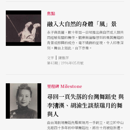
羅曼菲所編作的下半場：〈再次出走〉、〈新興人
類〉與〈食言〉等三段，做為論文研究的對象。
陳雅萍認為，《天國出走》以不同的角度切入台灣
焦點
社會在一九九六、九七年之交，政治、社會、信
融入大自然的身體「風」景
仰、媒體傳播文化等方面的種種亂象。羅曼菲以極
尖銳的諷諭手法、誇張的劇場及舞蹈語言，無情地
永子與高麗，數十年如一日地推出與自然或人類共
暴露出台灣社會混亂、失落的一面。這在九〇年代
同經驗有關的舞作。觀衆無論聯想到的是其舞踏的
中期台灣舞蹈界一面倒的神秘、冥想之「東方肢體
背景或即興的成分，毫不矯飾的呈現，令人印象深
風」中，實為難得的異數。 除了強烈的社會諷諭
刻。舞台上如此，台下亦是。
風格，羅曼菲的《天國出走》更運用了台灣舞蹈界
少見的後現代主義文本互指（intertextuality）的
|
文字
陳雅萍
手法。〈再次出走〉中「出走」（exodus）的主
第43期 / 1996年05月號
題和其中領導者的角色，令人聯想起台灣舞蹈史的
經典作品《薪傳》中〈唐山過台灣〉的情景；而
〈新興人類〉中盲目崇拜傳道者的群衆，則明顯地
脫胎自杜莉絲．韓福瑞的《震盪教徒》，以及瑪
莎．葛蘭姆的《阿帕拉契之春》裡圍繞著傳道者的
里程碑 Milestone
年輕女子。
尋回一頁失落的台灣舞蹈史 與
李淸漢、胡渝生談蔡瑞月的舞
與人
由台灣劇場舞蹈先驅蔡瑞月一手創立，屹立於中山
北路四十多年的中華舞蹈社，將在十月被迫拆遷。