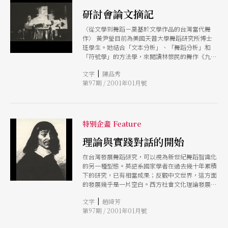
《薪傳》，這件在特殊時空中生成與壯大的作品，
研討會論文摘記
並同時認識到在這個氛圍中的藝術家與觀眾，是如
何定位自己跟他人、跟社會、跟世界的關係。 如
〈從文學到舞蹈－奠基於文學作品的台灣當代舞
果說《薪傳》是70年代的林懷民在混亂的世界局勢
作〉 黃尹瑩目前為美國天普大學舞蹈研究所博士
中，對前衛批判與訴說自己故事的時代趨勢的「吶
班學生。她結合「文本分析」、「舞蹈分析」和
喊與突圍」（註2），此刻我們身處疫病、戰爭威
「符號學」的方法學，來閱讀林懷民的舞作《九
脅，資本、國家力量介入更隱微的時代，或許也能
歌》及剖析舞作中所蘊涵的多層意義。 她觀察台
透過觀看《薪傳》，重新定位此刻所身處的位置，
|
文字
陳品秀
灣舞壇多位曾將改編古典文學為現代舞作品的編舞
找到突圍的力量。
第97期 / 2001年01月號
家的作品，如林懷民、彭錦耀、陶馥蘭等，之後發
現：文學作品常常只是編舞家創作的「前文」
（pre-text）或想像力的跳板。舞作則提供一個跨
越文學和舞蹈疆界，研究兩者交互影響的完美場
域。 在這篇論文中，黃尹瑩企圖透過深入探討此
特別企畫 Feature
舞作和原文學作品之間複雜的對話來釐清兩者之間
的關係，包括：編舞家如何將文學轉化為舞蹈？在
理論與實踐對話的開始
改編為舞蹈的過程中，文學作品發生了什麼改變？
在台灣發展舞蹈研究，可以視為新世紀舞蹈智識化
這些改變具有何種美學上、社會上、文化上的意
的另一種型態。英語系國家學者在過去幾十年累積
義？在此舞作中．編舞者建構了何種舞蹈劇場的語
下的研究，已有相當成果；反觀中文世界，這方面
彙？他是否從亞洲或西方的傳統文化中汲取編舞的
的發展幾乎是一片空白。西方社會文化理論發展所
養分和素材？對當代的觀衆而言，這樣的一支舞蹈
提供的理性化途徑，其實正是台灣目前舞蹈教育中
具有何種意義？ （本刊編輯陳品秀整理） 〈社會
|
文字
趙綺芳
十分欠缺的一環。
諷諭與後現代主義文本互指－論羅曼菲的《天國出
第97期 / 2001年01月號
走》〉 陳雅萍目前為美國紐約大學表演研究所博
士候選人。她選擇了台北越界舞團的《天國出走》