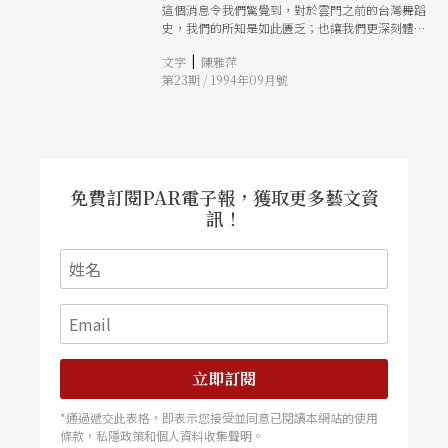
這個消息令我們驚覺到，對於雲門之前的台灣舞蹈
史，我們的所知是如此匱乏；也讓我們更深刻體
會，許多歷史痕跡的脆弱易逝。九月份，舞蹈社的
|
文字
陳雅萍
現址有一場蔡瑞月的回顧展。而在此，透過二位早
第23期 / 1994年09月號
期與蔡瑞月習舞多年的學生，李淸漢與胡渝生，我
們希望能捕捉當年點滴，同時也藉此觸發台灣舞蹈
史建立的思考。
免費訂閱PAR電子報，獲取更多藝文資
訊！
立即訂閱
*通過遞交此表格，即表示您接受並同意已閱讀本網站的使用
條款，私隱政策和個人資料收集聲明。