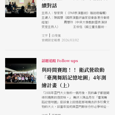
續對話
主持人：黎家齊（《PAR表演藝術》雜誌總編輯）
主講人：陳國慧（國際演藝評論家協會香港分會總
經理） 周慧玲（中央大學戲劇暨表演研
究室主持人） 王世信（國立臺北藝術大
學戲劇學院院長） 陳雅萍（國立臺北藝
|
文字
白斐嵐
術大學舞蹈學院院長暨資深舞蹈評論人） 2025年
官網限定報導 2026/03/02
IATC年度論壇以「觀照」為關鍵字，探詢舞台燈光
外那些隱密、不被看見的劇場痕跡。為演出本身留
下記錄的檔案與資料庫，同樣留待我們「再發現」
與「再看見」。於是，本場講座由黎家齊擔任主持
人，邀請香港評論人陳國慧、投入「臺灣現代戲劇
話題追蹤 Follow-ups
暨表演影音資料庫」多年的劇場導演周慧玲、舞台
設計王世信與舞蹈學者陳雅萍，分別就自身經驗分
與時間賽跑！！ 衛武營啟動
享表演藝術評論如何被保存、重述與再現，並於持
「臺灣舞蹈記憶地圖」4年測
續發生的當下創作產生對話。 講座前一日，陳國
慧與香港IATC才在C-LAB 臺灣當代文化實驗場演出
繪計畫（上）
《藝評的維度演讀香港演藝評論30年》。此計畫為
「香港演藝評論選輯計劃（1980-2010）」最後一
「2008年雲門大火後的一個月後，我的鼻子都還聞
場活動，由IATC香港分會30周年與「國際表演藝術
得到燒焦的煤炭味。」 舞評人陳品秀在「臺灣舞
圖書館、博物館與資料館協會」2024研討會共同促
蹈記憶地圖」座談會上回憶起那場燒去許多珍貴文
成，以此期間超過15,000篇評論資料為基礎，藉
物的大火，談當年如何與雲門夥伴分秒必爭地從火
「演讀」形式重新構作編整，試圖活化文獻，和當
場中搶救一張張因熱火黏糊在一起的老照片等各種
代觀眾建立新的連結與對話。 陳國慧提到過往資
|