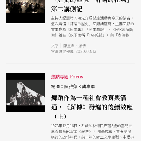
第二講側記
主持人紀慧玲開場先介紹講座活動與今天的講者，
這次籌備「評論的歷史」回顧講座時，主要回顧的
文本群為《民生報》「民生劇評」、《PAR表演藝
術》雜誌（以下簡稱「PAR雜誌」）與「表演藝術
評論台」。發現除了王墨林，陳雅萍也是從1990年
|
文字
陳昱君、羅倩
代持續書寫評論到今天，跟台灣舞蹈創作、生成、
官網限定報導 2020/03/13
發展有一定的關係，因此邀請陳雅萍談舞評人的評
論史，以及如何看當代舞評人的養成。
焦點專題 Focus
楊澤Ｘ陳雅萍Ｘ龔卓軍
舞蹈作為一種社會教育與溝
通，《薪傳》發爐的後續效應
（上）
1978年12月16日，31歲的林懷民帶著5歲的雲門在
嘉義體育館演出《薪傳》。 那是戒嚴、審查制度
橫行的恐怖年代，前一年的鄉土文學論戰、中壢事