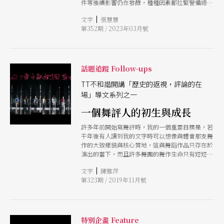
件等後續影響仍在發酵，種種因素都拉緊警備總部
的敏感神經。按林懷民日後的說法，為了讓這支可
|
文字
張慧慧
能是第一齣以台灣歷史為主題的劇場作品避開被扣
第352期 / 2023年03月號
上「台獨」帽子的禁演風險，他「決定把首演搬到
顏思齊墓的所在地，嘉義，向開台先民致敬遠離警
總，即使事後被禁演，至少演完一場。當時我不知
道，這個匆促的決定，會嚴重影響雲門日後的發
展。」（註1） 首演當天早晨，遠方傳來台美斷交
話題追蹤 Follow-ups
的消息，當晚的演出，有6,000人擠進體育館。根
據量子物理學的多重宇宙觀點，人所做的每一個決
TT不和諧開講「歷史的返視，評論的在
定，都會帶領他進入一個全新的宇宙。歷史的巧合
場」導文系列之一
與林懷民強大的意念與選擇，讓《薪傳》這齣原本
一個舞評人的初生與成長
有「鼓吹台獨嫌疑」的舞作，走進了一個舞蹈能跟
民眾、國家同舟共濟、感性發聲的宇宙，也象徵了
許多年前開始寫舞評時，我的一個重要目標是，若
一位憂國憂民的藝術家的誕生。雲門日後的發展，
干年後有人讀到我的文字時可以想像與體會那支舞
我們都知道了。他們走進地方、飛越國境，影響、
作的大致樣貌與核心質地，這與舞蹈作品只存在於
培養了一代又一代的舞蹈家與觀眾，得到許多國際
演出的當下，而且許多舞團的舞作生命只有短短一
舞壇大獎與尊敬，成為台灣大眾最熟知的舞團。
個週末有關。這樣的想法到今天仍沒有太大改變，
今年，這件傳奇的作品將再度重演。但身為觀眾，
|
文字
陳雅萍
只是對於自己作為一個觀賞者的位置與視角有了愈
我們還是得追問：為什麼我們需要觀看一齣首演於
第323期 / 2019年11月號
來愈多的覺知。
45年前的作品？對此，我們來到（另一個1978年宇
宙中）《薪傳》原定的首演地國父紀念館，並邀請
著名詩人楊澤、舞蹈學者陳雅萍、策展人龔卓軍同
桌對談，不只聊70年代，也回探50、60年代，並延
展到我們所處的現在，嘗試透過跨域的觀點理解
特別企畫 Feature