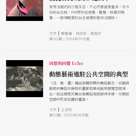
享受法國式的沙龍生活，不必然要遠渡重洋，在今
日的台北城，PAR帶你從視覺、聽覺、味覺到嗅
覺，一路領略賞玩台北城裡的道地法國味。
|
文字
鄭雅蓮、林雨柔、易鼎哲
第141期 / 2004年09月號
回想與回響 Echo
動態藝術進駐公共空間的典型
《活．動．畫》藉由接觸即興的舞蹈觀念，試圖將
動態的舞蹈在靜態的畫廊和美術館等展覽空間演
出。跳出鏡框式舞台後舞蹈相貌變得多樣，在開放
空間中形成有趣的畫面。
|
文字
王凌莉
第92期 / 2000年08月號