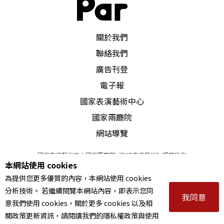
PAR 表演藝術雜誌
關於我們
聯絡我們
廣告刊登
電子報
國家表演藝術中心
國家兩廳院
網站導覽
國家表演藝術中心國家兩廳院《PAR表演藝術》版權所有
本網站使用 cookies
©
2022
Performing arts redefined. All Rights Reserved
為提供您更多優質的內容，本網站使用 cookies
統一編號 Tax Id number 00973926
分析技術。 若繼續閱覽本網站內容，即表示您同
本站所提供相關演出資訊，如有異動應以主辦單位公告為準。
我同意
意我們使用 cookies，關於更多 cookies 以及相
服務條款
｜
隱私權聲明
｜
著作權聲明
關政策更新資訊，請閱讀我們的隱私權政策與使用