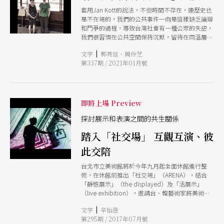
套用Jan Kott的說法，不但時間不存在，連歷史也
是不在場的，我們的公共事件一向是這樣缺乏論辯
和鬥爭的過程，導致台灣社會有一種公眾的失語，
我們很習慣在公共空間保持沉默，留待在同溫層眾
聲喧嘩。於是，我們連歷史的暴力都還感覺不到，
|
文字
郭亮廷、周伶芝
歷史就結束了，我們的歷史裡只有輪迴沒有暴力，
第337期 / 2021年01月號
再加上我們都希望自己看起來不暴力。可是沉默本
身就是暴力的，因為它默許了保守者代言我們的自
由。
即將上場 Preview
探討展示和表演之間的共生關係
踏入「社交場」 互觀互演、彼
此交陪
台北市立美術館將於今年九月起全面休館進行整
修，在休館前推出「社交場」（ARENA），結合
「靜態展示」（the displayed）及「活展示」
（live exhibition），邀請台、韓藝術家將美術館
空間反轉為藝術的「社交場」相互對話，透過多樣
|
文字
辛怡澄
的創作形式與表演型態，讓表演和藝術展覽相互凝
第295期 / 2017年07月號
視，交集融合，串起舞蹈、身體、戲劇、音樂、聲