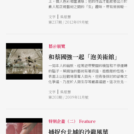
上，個人色彩相當濃厚；他的作品才能散發出介於
素人和正規藝術之間的「生」趣味，帶有微微曖昧
的生澀、原始和生物感。不規則性的思考，讓黃東
|
文字
吳垠慧
昇隨時在理性地自我分析和享受變化的樂趣。
第237期 / 2012年09月號
藝@展覽
和蔡國強一起「泡美術館」
一如本人的幽默、經常語帶雙關的機智和不停運轉
的腦子，蔡國強的藝術有著詼諧、遊戲般的性格，
表面上以壯觀場景奪人目光，但背後探討的卻是文
化爭議、乃至於人類生存等嚴肅議題。這次在北美
館的個展，卅五件新舊作當中，除了台灣民眾最為
|
文字
吳垠慧
熟知的火藥爆破圖，大型裝置作品如《撞牆》、
第203期 / 2009年11月號
《不合時宜：舞台一》等從未在台灣展出的代表
作，都將首度來台。
特別企畫（二） Feature
捕捉台北城的沙龍風華