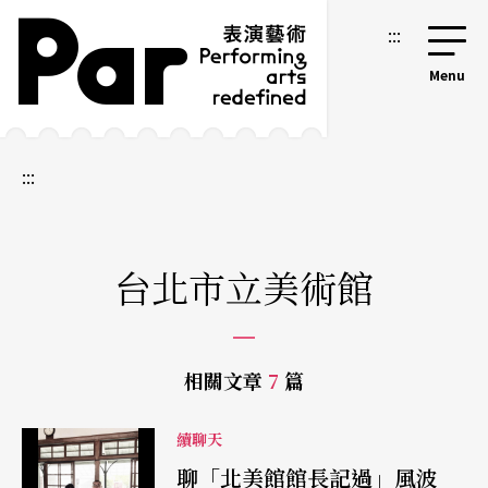
跳到主要內容區塊
網站導覽
:::
:::
台北市立美術館
相關文章
7
篇
續聊天
聊「北美館館長記過」風波