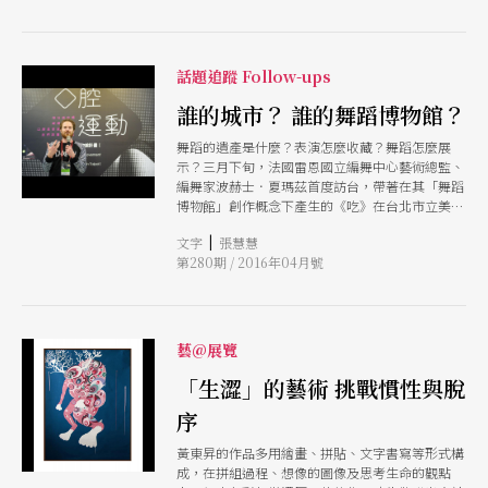
音、影像、文本，探討「展示」和「表演」之間的
共生關係。
話題追蹤 Follow-ups
誰的城市？ 誰的舞蹈博物館？
舞蹈的遺產是什麼？表演怎麼收藏？舞蹈怎麼展
示？三月下旬，法國雷恩國立編舞中心藝術總監、
編舞家波赫士．夏瑪茲首度訪台，帶著在其「舞蹈
博物館」創作概念下產生的《吃》在台北市立美術
館演出，並與二○一六台北雙年展策展人柯琳．狄
|
文字
張慧慧
瑟涵進行對談。透過對談，兩人討論舞蹈於博物館
第280期 / 2016年04月號
等公共空間體制的意義，身體如何刺激觀者思考空
間的公共性，「舞蹈博物館」如何「收藏」舞蹈
藝@展覽
「生澀」的藝術 挑戰慣性與脫
序
黃東昇的作品多用繪畫、拼貼、文字書寫等形式構
成，在拼組過程、想像的圖像及思考生命的觀點