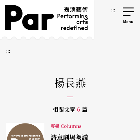
跳到主要內容區塊
網站導覽
:::
:::
楊長燕
相關文章
6
篇
專欄 Columns
詩意劇場芻議