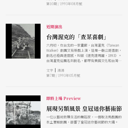
第10期 / 1993年08月號
近期演出
台灣渥克的「查某喜劇」
六月初，在台北的一家畫廊，台灣渥克（Taiwan
Walker）劇團又有新戲上演，這是一齣公路喜劇，
劇名也極具速度感，叫做《速克達瑪麗，1993》。
台灣渥克從團名到劇名，都帶有美國文化和台灣鄕
土的拼貼趣味。編導楊長燕說，這齣戲起源於一幅
|
文字
鴻鴻
她揮之不去的畫面──一個穿高叉旗袍騎機車的女
第7期 / 1993年05月號
人，在馬路上以時速一百五十公里的速度前進。爲
什麼這個女人叫瑪麗呢？「瑪麗」不是我們小時候
常聽到的女人、小狗、甚至香皂的名字嗎？ 要演
公路喜劇，空間一定多變，視覺也追求強烈的效
果。這正是渥克的拿手招數。故事設在五〇年代，
即將上場 Preview
風格採日據時代藝旦演變而來的「査某戲」──從
文武場到男女主角都由女性擔任，角色頻頻變幻，
展現另類風景 皇冠迷你藝術節
技藝也多采多姿。演員學習藝旦的彈唱說書、脫衣
一位以藝術救贖生活的舞蹈家，一個取法馬戲團的
舞孃及少女歌舞團的節奏與趣味，希望多方開發女
本土實驗劇團，敲響了皇冠迷你藝術節的大鑼。
性身體表演的可能性，脫離一貫在男性美學視線下
局限的「悲悽」或「性感」。 由於長期硏習歌舞