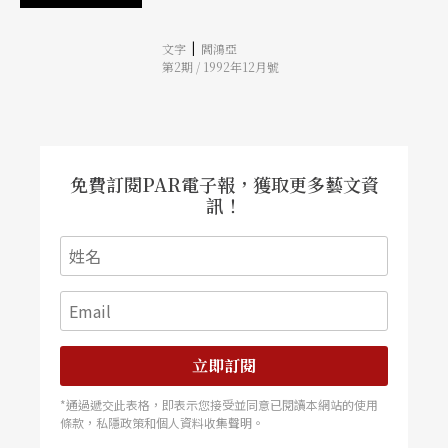
遊藝，養成注重喜趣與歡愉的演出格調，台灣渥克
和一般自我壓抑甚深的小劇場團體大異其趣。他們
|
文字
閻鴻亞
仍在說故事，只是方法一直在變。楊長燕說，一齣
第2期 / 1992年12月號
戲應該像一首歌，一首場景、節奏、氣氛、旋律都
在流動中不斷改變的歌。 （鴻鴻）
免費訂閱PAR電子報，獲取更多藝文資
訊！
立即訂閱
*通過遞交此表格，即表示您接受並同意已閱讀本網站的使用
條款，私隱政策和個人資料收集聲明。