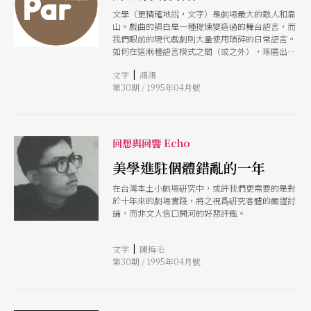
文學（更精確地說，文字）是劇場最大的敵人和靠
山。戲曲的韻白是一種提煉變造過的舞台語言，而
我們眼前的現代戲劇則大量使用瑣碎的日常語言。
如何在這兩種語言模式之間（或之外），琢磨出一
種生動有力的語言表演方式，是今日劇場的未竟之
|
文字
鴻鴻
功。
第30期 / 1995年04月號
回想與回響 Echo
美學進駐個體錯亂的一年
在台灣本土小劇場硏究中，或許我們更需要的是對
於十年來的劇場實踐，將之視爲硏究客體的嚴謹討
論，而非文人信口開河的好惡評鑑。
|
文字
陳梅毛
第30期 / 1995年04月號