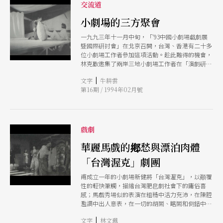
交流道
小劇場的三方聚會
一九九三年十一月中旬，「'93中國小劇場戱劇展
曁國際硏討會」在北京召開，台灣、香港有二十多
位小劇場工作者參加這項活動。趁此難得的機會，
林克歡邀集了兩岸三地小劇場工作者在「演劇硏究
工作室」聚會座談。
|
文字
牛耕雲
第16期 / 1994年02月號
戲劇
華麗馬戲的鄕愁與漂泊肉體
「台灣渥克」劇團
甫成立一年的小劇場新健將「台灣渥克」，以顚覆
性的輕快筆觸，描繪台灣肥皀劇社會下的庸俗喜
感；馬戲秀場似的表演在粗糙中活力充沛，在陳腔
濫調中出人意表，在一切的胡鬧、瞎鬧和倒錯中，
觀衆歡樂看戲。
|
文字
林文珮