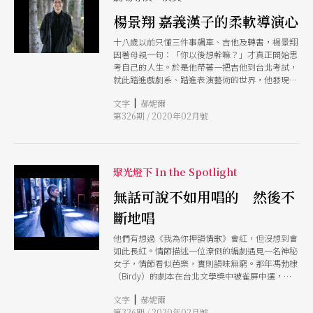
廖添丁》故事始於民間英雄廖添丁離世多年後，3
楊景翔 嘉義漢子的柔軟導演心
位年輕女子自組團體，以廖添丁為名，魯莽直率地
介入與攪亂日治時期下的社會秩序，透過女性溫柔
十八歲以前只懂三件事飆車、吉他及轉書，楊景翔
堅毅的視角，歌頌個體與社會體制之間的拉扯的對
因著母親一句：「你以後想幹嘛？」才真正開始思
抗張力。這樣的設定，很對編劇施如芳的胃口，她
考自己的人生。於是他帶著一把吉他到台北考試，
說：「這可能是一個機會讓我可以寫血氣之勇，她
就此踏進戲劇系、踏進表演藝術的世界，他發現：
們要闖盪都市、做出像廖添丁那樣的事，那就是一
「我好喜歡看人演戲。」能導、能演、能寫的他，
個天馬行空，一定要用不可思議去創造它，所以她
|
文字
郝妮爾
最愛的還是導演身分，答案簡單。「台灣的演員忙
們一定要夠年輕，好刺激喔！」 《阮是廖添丁》
第326期 / 2020年02月號
到幾乎沒時間看戲，編劇又總是埋著頭不斷寫，好
的創發原點來自楊景翔2019年與兩廳院副總監施馨
像只有導演可以不斷看人演戲。」
媛隨口聊起的未來計畫，「廖添丁」3個字背後連
結的，是楊景翔自小在廟口跟著長輩聽一把二胡唱
唸歌，一搭台就能看野台戲歷歷在目的回憶。從國
聚光燈下 In the Spotlight
立臺灣藝術大學畢業至今，做過了多檔售票演出，
楊景翔卻尚未在劇場裡碰觸過建立起人生價值觀的
無話可說不如用唱的 然後不
那些生命力充沛的童年民間故事。「我們學西方戲
劇出身，每次說要演經典劇目，大家都會說『莎士
斷地唱
比亞』，但我覺得不對啊，如果要演『經典故
事』，那至少要做廖添丁、《三國演義》、《紅樓
他們有想過《我為你押韻情歌》會紅，但沒想到會
夢》、《竇娥冤》吧！」楊景翔充滿感性，認為：
如此長紅。情節描述一位潦倒的編劇遇見一名神秘
「現在就像是，在這個時期差不多準備到一個階
女子，情節看似芭樂，實則韻味無窮。那年馮勃棣
段，應該要去尋我的根。」
（Birdy）的劇本在台北文學獎中被雀屏中選，評
審之一的李慧娜詢問楊景翔導演的可能，兩個當時
|
文字
郝妮爾
初出茅廬的藝術家靠這齣戲打出知名度，叫好叫座
第326期 / 2020年02月號