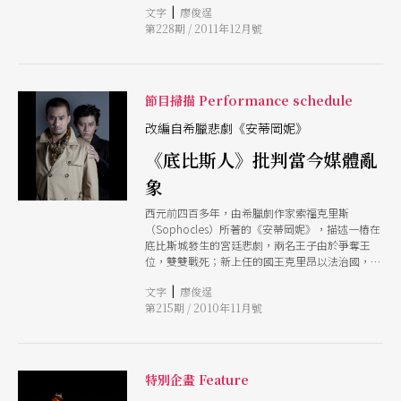
|
文字
廖俊逞
段落的重複、倒轉，探討現代人集體失憶的現象。
第228期 / 2011年12月號
廖俊凱的《逆旅》改編郝譽翔的自傳小說，透過作
者書寫父親的流亡身世，探問離散的歷史，質疑國
家機器的宰制。
節目掃描 Performance schedule
改編自希臘悲劇《安蒂岡妮》
《底比斯人》批判當今媒體亂
象
西元前四百多年，由希臘劇作家索福克里斯
（Sophocles）所著的《安蒂岡妮》，描述一樁在
底比斯城發生的宮廷悲劇，兩名王子由於爭奪王
位，雙雙戰死；新上任的國王克里昂以法治國，下
令讓背叛國家的王子曝屍荒野，公主安蒂岡妮不忍
|
文字
廖俊逞
哥哥的屍體遭受侮辱，挺身反抗而遭終生監禁，卻
第215期 / 2010年11月號
造成深愛安蒂岡妮的克里昂之子希門之死；而弒父
娶母，生下兩位王子與安蒂岡妮等子女後，自毀雙
眼放逐荒原的伊底帕斯，只能發出無語的哀嘆。
《底比斯人》改編自《安蒂岡妮》，在新銳編導楊
景翔的詮釋下，以黑色幽默手法，加上台灣家庭通
特別企畫 Feature
俗劇元素以及對現今媒體亂象的批判，運用回憶、