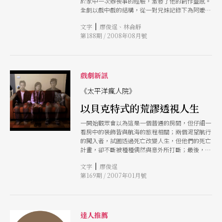
於家中一次辦喪事的經驗，激發了他的創作靈感。
全劇以戲中戲的結構，從一對兄妹記錄下為阿嬤辦
喪事的過程開始，家中的氣氛逐漸變得詭譎，最後
|
文字
廖俊逞、林侖靜
阿嬤死而復活，全家進入如「科幻片」般，潛意識
第188期 / 2008年08月號
的幻想狀態。
戲劇新訊
《太平洋瘋人院》
以貝克特式的荒謬透視人生
一開始觀眾會以為這是一個普通的房間，但仔細一
看房中的裝飾皆與航海的旅程相關；兩個渴望航行
的闖入者，試圖透過死亡改變人生，但他們的死亡
計畫，卻不斷被種種偶然與意外所打斷；最後，想
死的人死不了，不想死的人卻死了。前進下一波劇
|
文字
廖俊逞
團新作《太平洋瘋人院》，透過有如貝克特的荒蕪
第169期 / 2007年01月號
筆法，透視人不能掌握自己生命的荒謬和無奈。
《太平洋瘋人院》是出身台大中文系的編劇傅凱羚
同名作品的二部曲，延續了首部曲「意外」與「重
生」的主題，卻截然不同地以一種快樂、輕盈的基
調，呈現死亡的命題。目前就讀北藝大研究所的導
達人推薦
演楊景翔認為，該劇以喜鬧的形式推進故事，卻又