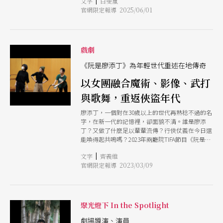
|
文字
白斐嵐
《人選之人》飾演「總統候選人」角色，宛如虛構
官網限定報導 2025/06/01
情節溢出真實世界的錯亂。但對劇場圈來說，更震
撼的是賴佩霞主演的舞台劇《蘑菇》，前一天才宣
布開賣，如今勢必停擺。 就在不知是超寫實還是
荒謬劇的現實情境中，新聞焦點跟著政治局勢繼續
向前，劇場回歸一如往常的邊緣版面。至於這齣為
戲劇
「Birdy」馮勃棣拿下2020年臺灣文學獎「劇本創
作獎」的劇本《蘑菇》，則從前次製作方動見体劇
《阮是廖添丁》為年輕世代重述在地傳奇
團轉回另位老搭檔楊景翔手中，促成導演楊景翔與
以女團融合魔術、影像、武打
馮勃棣跨度超過10年的「二度合作」。
與歌舞，重返俠盜年代
廖添丁，一個對在30歲以上的世代再熟稔不過的名
字，在新一代的記憶裡，卻面貌不清。誰是廖添
丁？又做了什麼足以輩輩流傳？行俠仗義在今日還
能喚得起共鳴嗎？2023年兩廳院TIFA節目《阮是廖
添丁》由楊景翔演劇團創發，邀請跨界戲曲編劇施
|
文字
齊義維
如芳，一併黃金製作陣容，結合唸歌、魔術、武
官網限定報導 2023/03/09
打、布袋戲與影像，透過國台日語交錯的話音，重
現日治大正時代末期的台灣常民生活風景。 從
「廖添丁」開始尋找自己的根 「勇敢、義氣、感
性」是導演楊景翔給出的主角關鍵字。想做廖添
丁，來自自身成長經驗，「我家庭裡的女性：阿
聚光燈下 In the Spotlight
嬤、媽媽一直給我這樣的印象，所以要講廖添丁，
就想要講『自己決定做什麼』這件事。」 《阮是
劇場導演、演員