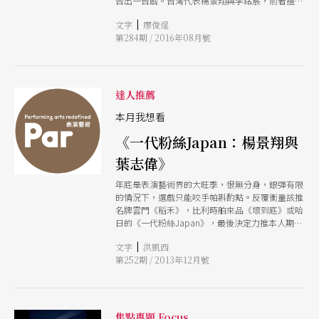
合出一台戲。台灣代表楊景翔與李銘宸，前者擅長
處理劇作議題和語言、後者專注於空間、物件、演
|
文字
廖俊逞
員的質地與狀態，香港代表陳恆輝以文學入戲，經
第284期 / 2016年08月號
營身體、聲音與意象，中國代表王子川則擅於編作
荒謬喜劇。四位導演的風格與關注命題迥異，相異
的美學品味，如何被放在同一個舞台上？ 在還未
進劇場見真章之前，本刊分別對四位導演提問，關
於創作，關於成長的環境，關於對其他導演的好
達人推薦
奇，關於兩岸三地的劇場風景，他們是怎麼想，怎
麼看的？
本月我想看
《一代粉絲Japan：楊景翔與
葉志偉》
年底是表演藝術界的大旺季，恨無分身，銀彈有限
的情況下，選戲只能咬手帕斟酌點。反覆衡量該推
名牌雲門《稻禾》，比利時舶來品《壞到底》或哈
日的《一代粉絲Japan》，最後決定力推本人期待
度最高的《一代粉絲Japan：楊景翔與葉志偉》。
|
文字
洪凱西
理由相當單純，僅因導演之一的葉志偉是卡通「肥
第252期 / 2013年12月號
貓鬥小強」的中文腳本創作者。由於相當欽佩該卡
通腳本，連珠炮式的精準、瘋狂又幽默，更好奇導
演這次以哆拉A夢的劇場創作，能否以他擅長年輕
又日常的語彙，輕鬆幽默的挖掘，觸碰我們自省社
會種種現象。 楊景翔的作品與風格，從曾看過的
焦點專題 Focus