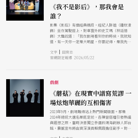
《我不是影后》，那我會是
誰？
影集《影后》有個經典橋段，經紀人胖姐（鍾欣凌
飾）坐在駕駛座上，對車窗外的史艾瑪（林廷憶
飾）大聲說道：「我在劇場看到你的時候，我就知
道，有一天你一定是大明星，你要記得，是我先看
到的，我先看到的！」雖然史艾瑪離開自己旗下，
|
文字
田育志
但看著曾經帶過的新人，如今在演藝圈已經有一席
官網限定報導 2026/05/22
之地，胖姐這幾句話是發自內心的吶喊與祝福。
但如果，沒能成為大明星、也沒有被伯樂看見，那
一位演員最後會走到哪裡？又會成為誰？由楊景翔
執導的劇場改編作品《我不是影后》，正是從這些
好奇出發，找來影集編劇之一的黃小貓撰寫劇本，
戲劇
以影集中史艾瑪的對照「王可南」作為主角，自我
發問、也向觀眾提出疑問：「什麼是成功？人在追
《蘑菇》在現實中譜寫荒謬 一
求的到底是什麼？」在《我不是影后》裡，帶著觀
場炫炮華麗的互相傷害
眾看見關於成功的不同思考與各種樣貌。
2023年9月，劇場難得站上熱門新聞版面。那是
2024年總統大選名單底定前，各陣營搭檔引發熱議
與遐想之際，當時決意獨立參選的鴻海創辦人郭台
銘，震撼宣布將由資深演員賴佩霞擔任副手。對社
會大眾來說，震撼的或許是賴佩霞先前才於影集