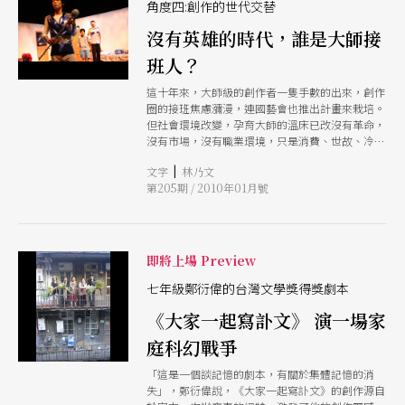
穿梭時空等敘事技巧，重新架構經典文本。主播和
角度四:創作的世代交替
特派記者取代了原劇中的歌隊角色，在這場爭鬥
沒有英雄的時代，誰是大師接
中，為了獨家報導，竟造成一場黛安娜王妃式的人
倫慘劇。楊景翔說，數千年前的希臘悲劇，事實上
班人？
到現在都還在我們的社會上、電視裡、彼此間不停
地瘋狂上演中。而過於依賴嗜血媒體，處於迷亂資
這十年來，大師級的創作者一隻手數的出來，創作
訊風暴中的我們，又要如何看清這場宮廷鬥爭的真
圈的接班焦慮瀰漫，連國藝會也推出計畫來栽培。
相？
但社會環境改變，孕育大師的溫床已改沒有革命，
沒有市場，沒有職業環境，只是消費、世故、冷
漠、空虛，如此匱乏的年代，新世代想穩定創作都
|
文字
林乃文
不可能，還要問：「接班人在哪裡？」嗎？沒有英
第205期 / 2010年01月號
雄的時代，誰是大師接班人？
即將上場 Preview
七年級鄭衍偉的台灣文學獎得獎劇本
《大家一起寫訃文》 演一場家
庭科幻戰爭
「這是一個談記憶的劇本，有關於集體記憶的消
失」，鄭衍偉說，《大家一起寫訃文》的創作源自