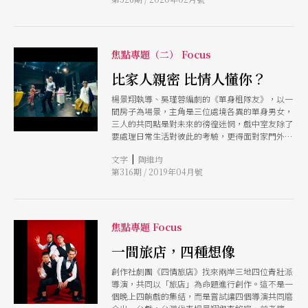
巡演橫跨海內外，寫下台灣小劇場亮眼的成績。
焦點專題（二） Focus
比家人親密 比情人懂你？
楊景翔執導、吳瑾蓉編劇的《單身租隊友》，以一
間房子為場景，主角是三位處境各異的單身男女，
三人的共同點是對未來的徬徨迷惘，戲中室友除了
要處理日常生活對彼此的考驗，更得面對家門外現
實世界的挑戰。對楊景翔來說，這齣戲在笑鬧喜劇
|
文字
陶維均
背後，是在處理「世代」特有的焦慮。
第316期 / 2019年04月號
焦點專題 Focus
一間旅店，四種想像
創作社劇團《四情旅店》找來兩岸三地四位青壯派
導演，共同以「旅店」為命題進行創作。這不是一
個晚上四齣戲的集結，而是嘗試讓四個導演共同磨