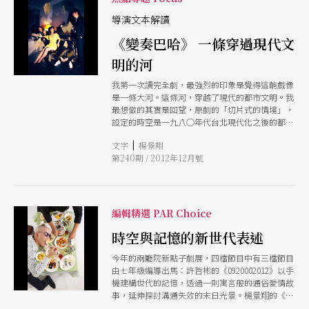
《我為你押韻情歌》與《據說有戰爭在遠方》，易
入口的清新不俗又饒富層次。 如洋蔥一般的戲總
導演文本解讀
是深得我心。層層包覆，表面可大眾娛樂，讓觀眾
《變奏巴哈》 一條穿過現代文
開心回家，內心定要言之有物，令想剝皮探究的憤
青，也能獲得滿足。
明的河
我第一次讀完全劇，最強烈的印象是覺得這齣戲像
是一條大河。這條河，穿越了現代的都市文明。我
最想做的其實是回望，原劇的「切片式的情境」，
設定的時空是一九八○年代台北現代化之後的都市
生活雛形，但其實經過了將近卅年，那個剛剛開始
|
文字
楊景翔
萌芽，人與人關係開始疏離的面貌沒有改變，除了
第240期 / 2012年12月號
科技產品之外，所有的情境和當初一模一樣。
編輯精選 PAR Choice
時空與記憶的新世代表述
今年的兩廳院新點子劇展，四檔節目中有三檔節目
由七年級編導出馬：許哲彬的《0920002012》以手
機建構世代的記憶，透過一則寓言般的通俗愛情故
事，延伸探討溝通失效的末日光景。楊景翔的《據
說有戰爭在遠方》在通俗的敘事架構下，通過劇本