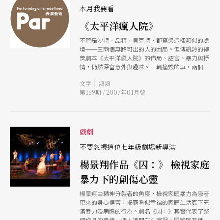
將劇中人物的抒情幻想插入獨白，時時截斷喜劇的
本月我要看
節奏，呈現兩種對立的形式世界，「全劇的挑戰就
《太平洋瘋人院》
是如何在寫實場景中揉合獨白與對話，同時讓觀眾
看見，劇中人低俗表象之下，無比浪漫和深沉的內
不管是沙特、品特、貝克特，都寫過這樣類似的處
在。」（廖俊逞）
境──三兩個無路可出的人的困局。但傅凱羚的得
獎劇本《太平洋瘋人院》的佈局、語言、暴力與抒
情，仍然深富意外與趣味。一輛撞毀的車，兩個被
往事所困的男人，一個不說話的女人，一個充滿喜
|
文字
鴻鴻
感的感人情境。 參與者雖年輕，但都已有充分實
第169期 / 2007年01月號
力，值得期待。導演楊景翔，不久前以《囚》證明
他細膩精準的手法；演員來自小劇場的不同角落，
卻都已饒有經驗；音樂王榆鈞，則剛獲得臺北詩歌
節的大賽首獎。而負責製作的「前進下一波表演劇
團」，近兩年儼然成了不按牌理出牌的實驗溫床。
戲劇
常常最美妙的體驗，就在最簡單的情況下發生。
《太平洋瘋人院》彷彿離這種感覺近在咫尺。 文
不要忽視這位七年級劇場新導演
字｜鴻鴻 詩人、劇場與電影導演
楊景翔作品《囚：》 檢視家庭
暴力下的創傷心靈
楊景翔由精神分裂者的角度，檢視家庭暴力為患者
帶來的身心傷害，揭露看似幸福的家庭生活底下充
滿暴力及病態的行為。劇名《囚：》其實代表了整
個作品的意境一個人被關在斗室裡，冒號則有延伸