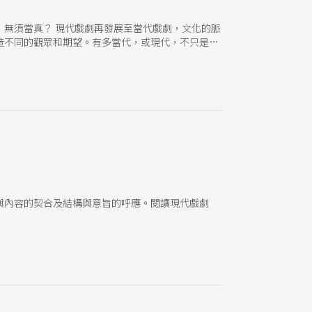
無須當真？ 現代戲劇再發展至當代戲劇，文化的脈
造不同的觀眾和期望。有多當代，或現代，不只是戲
與內容的契合及結構與意旨的呼應。閱讀現代戲劇