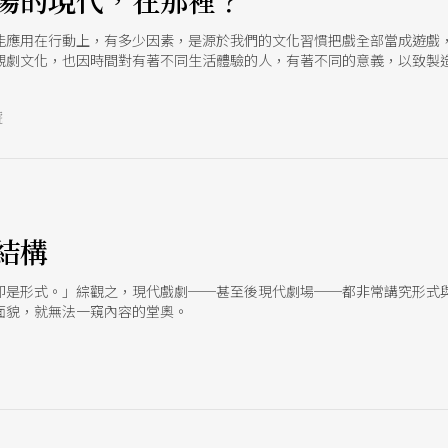
場的現代，在那裡？
能應用在行動上，有多少因素，是源於我們的文化習慣把戲全部當成遊戲，
觀劇文化，也因時間對有著不同生活體驗的人，有著不同的意義，以致製
號
結構
即是形式。」綜觀之，現代戲劇──甚至後現代劇場──都非常講究形式
面貌，就無法一窺內容的堂奧。