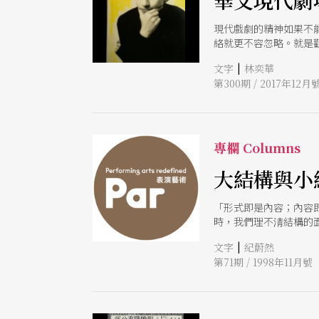
華文現代劇
現代戲劇的精神如果不
絡就更不容忽略。就是
劇形式，是思維。
|
文字
林奕華
第300期 / 2017年12月
專欄 Columns
大結構與小
「形式即是內容；內容
時，我們理不淸結構的
|
文字
紀蔚然
第71期 / 1998年11月號