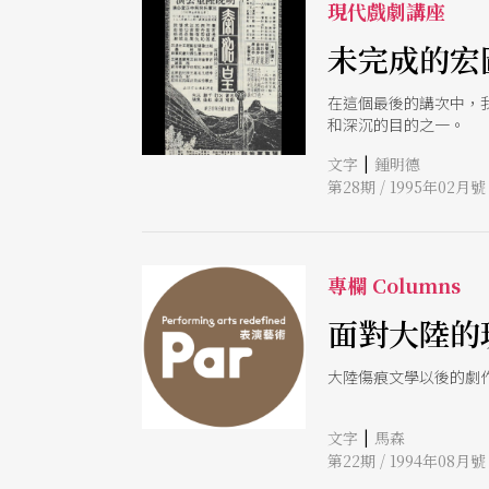
現代戲劇講座
未完成的宏
在這個最後的講次中，
和深沉的目的之一。
|
文字
鍾明德
第28期 / 1995年02月號
專欄 Columns
面對大陸的
大陸傷痕文學以後的劇
|
文字
馬森
第22期 / 1994年08月號