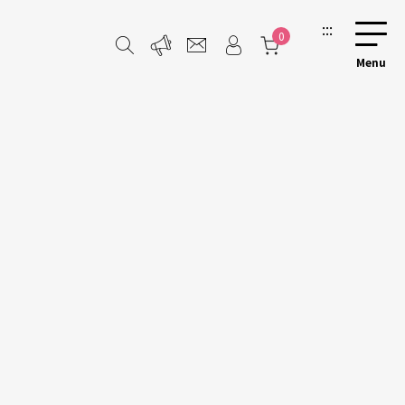
:::
0