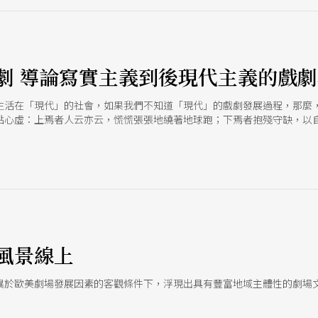
劇 導論寫實主義到後現代主義的戲
生活在「現代」的社會，如果我們不知道「現代」的戲劇發展過程，那麼
點心虛：上焉者人云亦云，慌慌張張地繞著地球跑；下焉者抱殘守缺，以
己很不喜歡或甚至看不懂的演出時，還必須強顏歡笑，說這是一個很美好
e
風景線上
異於歐美劇場發展因素的客觀條件下，浮現出具有豐富地域主體性的劇場