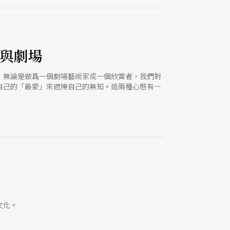
劇與劇場
，無論是做爲一個劇場藝術家或一個欣賞者，我們對
自己的「最愛」來遮掩自己的無知。這兩種心態有時
的夜晚
文化。