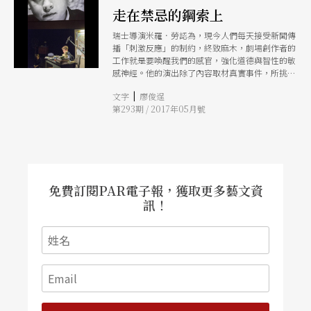
走在禁忌的鋼索上
瑞士導演米羅．勞認為，現今人們每天接受新聞傳
播「刺激反應」的制約，終致麻木，劇場創作者的
工作就是要喚醒我們的感官，強化道德與智性的敏
感神經。他的演出除了內容取材真實事件，所挑選
合作的演員也和所要表達議題相關，如《五篇簡易
|
文字
廖俊逞
小品》找來七個小孩演繹震驚比利時社會的連環殺
第293期 / 2017年05月號
童案，靈感來自帕索里尼電影的《索多瑪一百廿
天》更與身心障礙的演員合作，將驚世駭俗的情色
電影搬上舞台。
免費訂閱PAR電子報，獲取更多藝文資
訊！