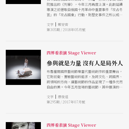
院推出的《列寧》，今年三月再度上演。此劇延續
導演之前借取自俄國十月革命中重要事件「攻占冬
宮」的「攻占國會」行動，對歷史事件之所以成為
政治神話的解構，在劇場中讓演員逐步成為歷史角
|
文字
鄭安齊
色，透過台上的場景及技術布署，解構劇場與影像
第305期 / 2018年05月號
的生產過程，以拆解劇場與影像的幻象，甚至，試
圖更進一步，拆解政治透過劇場或影像這類文化產
物所建立的幻象。
四界看表演 Stage Viewer
參與就是力量 沒有人是局外人
布魯塞爾國際藝術節是當代藝術創作的重要舞台，
它對前衛、實驗藝術的追求，及跨文化、跨國界、
跨領域的方向，讓藝術節的作品呈現了一種多元而
自由的美。今年五月登場的藝術節，其中展演的製
作多以體驗取代觀看，強調觀眾的介入與參與，透
|
文字
廖俊逞
過這些作品，讓我們看到當代表演藝術的最新創作
第295期 / 2017年07月號
趨勢。
四界看表演 Stage Viewer