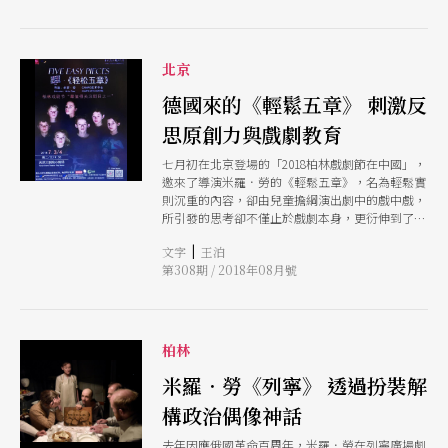
源於16世紀羅馬祈禱室，無布景、以朗誦與演唱呈
現神聖故事的音樂形式，賦予普通刑事審判一種準
宗教的儀式感。舞台陳設極簡，一張桌子、一座講
北京
台。「誦者們」依次上台排排座直面觀眾與鏡頭，
素顏、不刻意表演，以自己的肉身與聲音作證。整
德國來的《輕鬆五章》 刺激反
場演出以亨利．普賽爾（Henry Purcell）17世紀的
詠歎調《寒冷的歌》（Cold Song）開場與結尾，
思原創力與戲劇教育
那悲涼的巴洛克聲腔如一道低沉的哀歌，將現代罪
惡罩入歷史的悲劇縱深。 開頭，女星娜塔莉．德
七月初在北京登場的「2018柏林戲劇節在中國」，
賽（Natalie Dessay）朗讀文藝復興詩人彼特拉克
邀來了導演米羅．勞的《輕鬆五章》，名為輕鬆實
（Francesco Petrarca）攀登旺圖山（Ventoux）
則沉重的內容，卻由兒童擔綱演出劇中的戲中戲，
的詩句（註），以對抗物質誘惑的古典命題，遙呼
所引發的思考卻不僅止於戲劇本身，更衍伸到了社
審判本身的精神維度。終場，她再度「出聲」以吉
會及劇場的社會意義：如何透過戲劇作品來面對悲
賽兒對支持者的謝詞閉幕，首尾設計無疑達到了儀
|
文字
王泊
劇，又如何克服巨大的集體性心理創傷。而另一方
式感的完滿。
第308期 / 2018年08月號
面，劇中帶入的兒童戲劇教育理念，也讓人反思當
下中國正掀起的兒童藝術教育風潮。
柏林
米羅．勞《列寧》 透過扮裝解
構政治偶像神話
去年因應俄國革命百周年，米羅．勞在列寧廣場劇