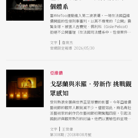
個體系
當#MeToo運動進入第二波浪潮，一場在法國亞維
儂開庭的性侵刑事審判，以其不尋常的「公開」震
驚全球。被害人吉賽兒．佩利科（Gisle Pelicot）
拒絕不公開審理（在法國司法體系中，性侵案件的
受害者有權要求閉門審判，以避免二次傷害），要
|
文字
詹育杰
求將其丈夫多明尼克．佩利科（Dominique
官網限定報導 2026/05/30
Pelicot）長達10年的罪行（以藥物迷昏她、並招
募逾50名陌生男子輪番侵犯她）暴露在社會的目光
之下。「羞恥必須換邊」她這句話成了時代箴言，
也成為整齣《培利科審判，一部清唱劇》（Le
procs Pelicot, un oratorio）的核心精神。 法國導
亞維儂
演塞爾萬．黛克勒（Servane Dcle）與以「真實劇
場」聞名，慣於在司法現場與舞台之間將真實審判
戈瑟蘭與米羅．勞新作 挑戰觀
搬上舞台的瑞士導演米羅．勞（Milo Rau）攜手，
眾感知
兩人廣泛接觸受害者律師、司法記者、社會學家、
精神科醫師及女性主義組織等，以及逾600小時的
受到熱浪來襲與世界盃足球賽的影響，今年亞維儂
審訊，從中提煉出40個片段，構成這部長達4小時
藝術節的觀眾人數銳減不少。儘管如此，兩名青壯
的清唱劇。劇作於2025年6月維也納戲劇節首演，
派藝術家的創作仍在藝術節初期驚豔四座，引起法
翌月移師亞維儂，2026年3月初在巴黎協和廣場劇
國劇評與觀眾熱烈的討論。他們以實驗性的呈現手
院（Thtre de la Concorde）以「民主的被遺忘
法挑戰劇場演出的極限，營造出前所未有的觀戲體
者」系列之名再次搬演。僅一次演出，免費入場，
|
文字
王世偉
驗。
網路同步直播，事後限期觀影，並出版同名書籍同
第308期 / 2018年08月號
步上市。 劇作借「清唱劇」（oratorio），這種起