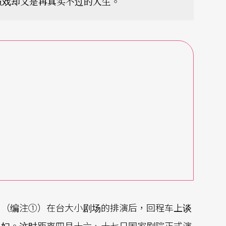
演戏却又是再真实不过的人生。
」（编注①）在台大小剧场的排演后，回程车上谈
媳妇。这时距离四月十六、十七日国家剧院正式演