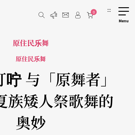
:::
0
原住民乐舞
原住民乐舞
叮咛 与「原舞者」
夏族矮人祭歌舞的
奥妙