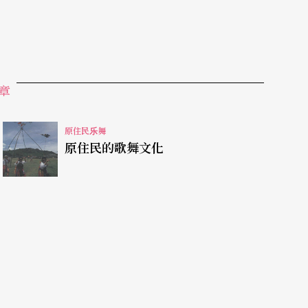
跳取台湾赤杨树上绑的芒草结后要往后丢，叫一声
一修正。临行前，他们提醒我要拿酒和一点钱吿解
们也好」。
章
钞票放置在朱耀宗手上。朱姓（tition）是矮
是新竹五峰赛夏朱姓的嫡系传人，目前五峰北祭团（编
原住民乐舞
是在矮人祭歌练唱期间（编注③）向他一首首学
原住民的歌舞文化
中喃喃念道maya（我的赛夏名字）和原舞者请
解、帮助原舞者的演出。这一百元会在今年的矮人
中，如此我们大家都能得到平安与祝福。
祭歌，不要忘记！」
。朱耀宗讲话的语气、神态让我感觉到就好像是矮