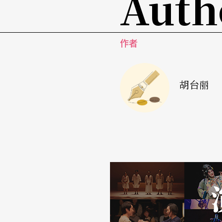
Auth
人在说话一般。他真的是koko ta'ay！在祭典中
咛。朱姓在矮人祭仪中的优势主导地位是建立
作者
祭歌的解释中，我发觉祭歌歌词包含了矮人如
诚恐地招请和送别矮人，祈求矮人继续照顾他
胡台丽
学唱祭歌
自从一九八六年到五峰赛夏族参与矮人祭并拍
人祭歌与祭仪迷住了。这是我所接触过的最难
歌。十五首祭歌之难学凡是学过的人都有很深
整套祭歌的人屈指可数，大家才认为会唱的人
二年的祭典前，原舞者随族人练唱，发现每首
的学唱其他族歌曲的经验，碰到这套祭歌时却