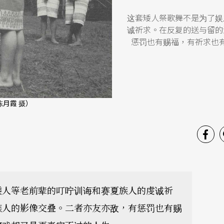
这套矮人祭歌舞不是为了娱
诚祈求。在反复的送与留的
惩罚也有赐福，有祈求也
月霞 摄）
矮人等老前辈的叮咛训诲和赛夏族人的虔诚祈
族人的影像交叠。二者亦友亦敌，有惩罚也有赐