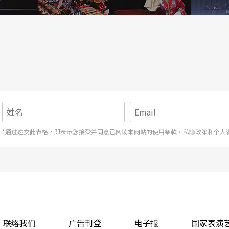
接著某种植物且以该植物尾音押韵的祭歌。有几位赛
时间几乎每天都苦练。可是要记忆总共三十四节二
并加上变化多端虚字的十五首祭歌谈何容易？每次
小时。
团员循著漫山遍野的芒草，来到主祭朱耀宗家的前
音、录影，一首首习唱。我们也要求按照赛夏族学
以往主祭会含一口水在口中，然后传到要学习祭歌者
*通过递交此表格，即表示您接受并同意已阅读本网站的使用条款，私隐政策和个人
祭歌。现在的作法是朱耀宗先喝一口水，然后将他
以中文发音记录的歌词，以及特别请语言学家李壬
说明整理的词义与记录的虚字，再加上民族音乐学
句对照朱耀宗的唱法学习。团员们在笔记本上又附
族人安排的在不同家庭中举行的练唱。
联络我们
广告刊登
电子报
国家表演