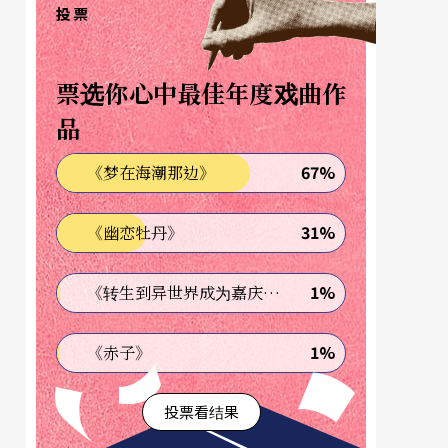
投票
票选你心中最佳年度戏曲作
品
67%
《梦在海潮那边》
31%
《幽恋牡丹》
1%
《转生到异世界成为嘉庆君—发现我的祖先是诈骗集团!?》
1%
《赤子》
投票看结果