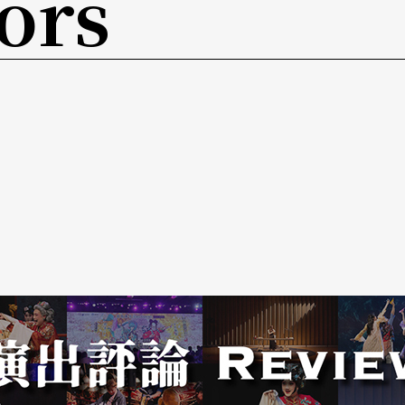
ors
koko ta'ay透过朱姓主祭和祭歌传达他的训诲叮
在他是最早学会整套矮人祭歌的姓氏。从朱耀宗对
泣如诉的哀情和为人处世的训诫；赛夏族人则诚惶
们。
摄民族志纪录片《矮人祭之歌》后，我就被整套矮
学、最奇特、最令我回肠荡气、泫然欲泣的一套
的体会。就因为祭歌这么难学，而整个赛夏族会唱
是矮人特别拣选的，矮人赋予特殊的权柄。一九九
歌的音调要抓准和分辨淸楚十分困难。以他们丰富
都瞠目结舌，很费力地记忆全套诗词形式极为完