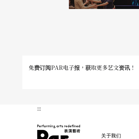
整，全部以kaLinapi（编注④）开头，后面
夏族的年轻人也非常投入，一个月左右的练唱
百二十九句，而且句型以三种规则辗转反复，
练唱都从傍晚到深夜，全套唱完要费时四个多
芒草开花，矮人归来。连续几个淸晨，原舞者
院，先请他们夫妇为团员绑上芒草结再开始录
免费订阅PAR电子报，获取更多艺文资讯！
习祭歌的风俗做口传（paməmə）的仪式，
的口中，口口相授，让对方能传接到这套矮人
喝过的水传给团员喝。赛夏族长老朱逢禄先生
癸老师以国际音标详细记录和我根据朱耀宗的
:::
者谢俊逢先生记录的歌谱，帮助原舞者逐字逐
加了自己发明的符号，加强记忆。晚上则参与
关于我们