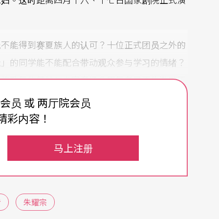
能不能得到赛夏族人的认可？十位正式团员之外的
社」的同学能不能配合带动观众参与学习的情绪？
夏族歌舞的精妙与丰富意涵？原舞者是否能激励原
费会员 或 两厅院会员
精彩内容！
马上注册
的满头银发十分抢眼。他露出笑容，伸出右手大姆指。
有没有问题？」他们异口同声回答：「没有。」可
歌〉raraol，在推滚米臼之前地上要先放置芒
者
朱耀宗
要紧跟著头尾跑；唱第七首「赛夏国歌」waLowa