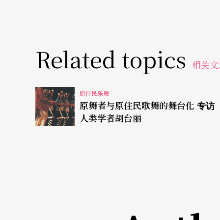
Lon长老站臼上训话完毕，米臼要推离现场；
「pei！」。他们边指正，边示范，原舞者一
（sinaməl）一下，「这样做对你们好，对我
Related topics
相关文
原舞者团长怀劭．法努司倒了一杯酒，连同一百元
人祭歌祭仪的传承姓氏，而bonai a kale
原住民乐舞
注②）会唱祭歌的都称他为师，原舞者团员也
原舞者与原住民歌舞的舞台化 专访
人类学者胡台丽
习。朱耀宗喝一口酒，再传给其他姓氏代表，口
他们来看矮人祭歌舞排练的用意，并请矮人谅
祭之前放入给矮人（koko ta'ay）的吿解盒
最后，朱耀宗对原舞者团员说：「你们学会了
不要忘记──不要忘记──矮人的叮咛声响起