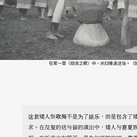
在第一首〈招请之歌〉中，米臼推滚进场。（陈
这套矮人祭歌舞不是为了娱乐，而是包含了
求。在反复的送与留的演出中，矮人与赛夏