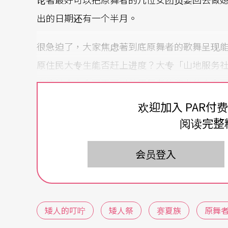
出的日期还有一个半月。
很急迫了，大家焦虑著到底原舞者的歌舞呈现
原住民大专生能否赶上进度？大专「山地服务
台湾社会大众可不可以从原舞者的演出体会赛
住民靑年珍惜并传承自己的文化？
欢迎加入 PAR付
阅读完整
不要忘记！
会员登入
台下灯光亮起，朱耀宗（bonai a kale）
我问前面两排赛夏族代表：「原舞者唱的祭歌
是，排练的一些动作细节有问题。例如唱〈招请之
矮人的叮咛
矮人祭
赛夏族
原舞
草结；第五首æLim，舞圈一开一合时两个肩旗