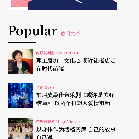
Popular
热门文章
两厅院橱窗 Hot at NTCH
理工脑加上文化心 期许让老店走
在时代前端
艺讯 News
东尼奖最佳音乐剧《或许是美好
结局》 以两个机器人爱情重新凝
视有限人生
四界看表演 Stage Viewer
以身体作为活档案库 自己的故事
自己说