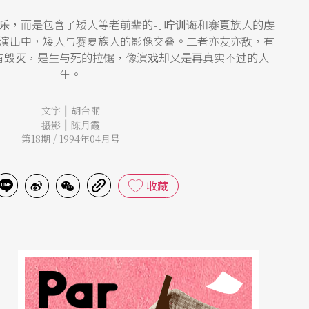
乐，而是包含了矮人等老前辈的叮咛训诲和赛夏族人的虔
演出中，矮人与赛夏族人的影像交叠。二者亦友亦敌，有
有毁灭，是生与死的拉锯，像演戏却又是再真实不过的人
生。
|
文字
胡台丽
|
摄影
陈月霞
第18期 / 1994年04月号
收藏