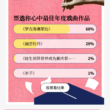
家，相形之下，法国剧场则迟至今日才给这位才华
洋溢的剧作家应得的重视。
票选你心中最佳年度戏曲作品
68%
《梦在海潮那边》
说来令人意外，这位前卫剧作家写的是道地的「文
学剧作」。戈尔德思的剧本不以引人入胜的情节取
29%
《幽恋牡丹》
胜，其本事甚且通常简单至一言即可蔽之。戈尔德
思的戏剧世界可说是完全建构在文字基础之上，连
2%
《转生到异世界成为嘉庆君—发现我的祖先是诈骗集团!?》
他的角色人物都是以其对白话语论述──而非既定
1%
《赤子》
的个性或心理转折──所创造的。「打造语言」(fa
briquer du langage）是他编剧的出发点（注2），
投票看结果
而且明白表示自己写的是剧本，而非戏剧演出（spe
ctacle）；言下之意，他的剧本可以不受演出影响，
纯粹当文学作品阅读（注3）。这种公然表示所编为