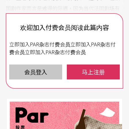
国剧作家而言是难得的际遇，因为当代法国剧场有
个对剧作家极为不利的惯例：一出新剧凡是已经登
欢迎加入付费会员阅读此篇内容
台露脸过，则绝少有二度机会再次上台。更何况戈
尔德思的重要创作皆由法国最富盛名的导演薛侯
立即加入PAR杂志付费会员立即加入PAR杂志付
（P. Chér-eau）执导；假设不能超越薛侯所做的成
费会员立即加入PAR杂志付费会员
绩，那么最好少班门弄斧为妙。
会员登入
马上注册
今年度搬演戈尔德思的热潮证明：这位英年早逝的
作家，已从生前被视为法国八〇年代最重要的剧作
家之一，进驻到不朽者的殿堂。易言之，戈尔德思
的作品已成为当代的经典之作（classic），经得起
各派文学分析、各式舞台的挑战。事实上，戈尔德
思生前就是最受外国表演团体靑睐的当代法国剧作
投票