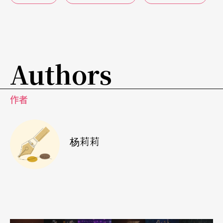
场」方兴未艾，更不利文学性剧本的创作。因此，
戈尔德思在世界剧场上的大红大紫是个异数（注
5），而且特别受到前卫剧场与小剧场的欢迎，这些
Authors
非主流剧场向来以顚覆剧作文本为能事，这也是一
件颇値得玩味的事实。
作者
不同凡响的戏剧世界
如同所有称得上「大家」的作者，戈尔德思开辟了
杨莉莉
个人色彩浓厚的戏剧世界。他在剧本布局、主题关
怀、角色塑造、对白处理与场景安排上皆能开创全
新的局面。更难得的是，部部作品皆有新意，绝不
落个人写作窠臼。