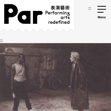
跳到主要内容区块
网站导览
:::
:::