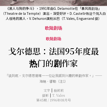
《黑人与狗的争斗》，1991年由G. Delamotte在「暴风雨剧场」
（Theatre de la Tempte）演出，深受好评。D. Castellr饰这个闯入白
人领地的黑人，V. Dehuron演刚从巴（T. Vales, Enguerand 摄）
欧陆剧场
欧陆剧场
戈尔德思：法国95年度最
热门的剧作家
「说到底，戈尔德思是唯一一位让我感到兴趣的新剧作家。」──
海纳．谬勒（注1）
|
文字
杨莉莉
|
摄影
T. Vales
第45期 / 1996年08月号