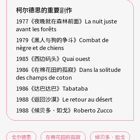
柯尔德思的重要剧作
文学剧本的态度，实为西洋戏剧发展史上的反潮流
1977《夜晚就在森林前面》La nuit juste
之举。
avant les forêts
1979《黑人与狗的争斗》Combat de
我们知道廿世纪下半叶的西方剧场一方面受到「荒
nègre et de chiens
谬剧场」的猛烈冲击，戏剧语言可说溃不成军，以
1985《西边码头》Quai ouest
至于每个生于贝克特以后的剧作者都要苦思面对
1986《在棉花田的孤寂》Dans la solitude
「荒谬剧场：文学性剧场的终点站到了，大家下
des champs de coton
车」的窘境（注4）。在这种连创作的工具──文字
1986《达巴达巴》Tabataba
──都受到严重质疑的情况下，该如何再提笔编剧
1988《返回沙漠》Le retour au désert
呢？
1988《候贝多．如戈》Roberto Zucco
另一方面，「导演剧场」的崛起、「集体创作」的
风行，尤其是不以文学剧本为表演基础的「视觉剧
戈尔德思
在棉花田的孤寂
候贝多．如戈