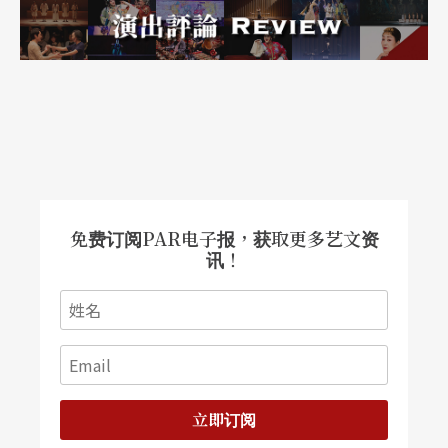
戈尔德思自认为成熟的剧本始于一九七七年的《夜
晚就在森林前面》，这是一段长达六十三页的独
白，一个长达六十三页的句子！剧情陈述一个兀自
喃喃不休的外籍工人，于雨夜，在街头转角处，找
人攀谈生活的困境。两年过后发表的《黑人与狗的
争斗》，发生在某西非国家的法资工程工地上，以
免费订阅PAR电子报，获取更多艺文资
一黑人入侵警卫森严的白人工地索回兄弟尸身为剧
讯！
情主干。「狗」是某些非洲地区白人的代称，表面
剧意因此淸楚异常。
一九八五年首演的《西边码头》迷雾重重，步步杀
机，背景设在一停水、断电、连渡轮亦停驶的三不
立即订阅
管码头地带，剧情敷陈城里来的商人如何闯入当地