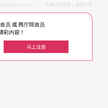
chlagende Herzen”），不做任何说明。演唱中至
甚至停下来三回，唱不下去，到钢琴边看谱才完
上，让她瞄瞄。或许正因为依赖小抄，才接不下
费会员 或 两厅院会员
精彩内容！
众反应大多是错愕，摇头，叹息乃至挞伐，而且这
马上注册
众们真没有料到，一位国际巨星的音量竟如此小，
已经超强。在维也纳，她的中低音常完全听不见。
的。
至，芭托绝非一无是处。或许这是一个机会，讨论
象」。