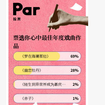
投票
票选你心中最佳年度戏曲作
品
69%
《梦在海潮那边》
28%
《幽恋牡丹》
2%
《转生到异世界成为嘉庆君—发现我的祖先是诈骗集团!?》
1%
《赤子》