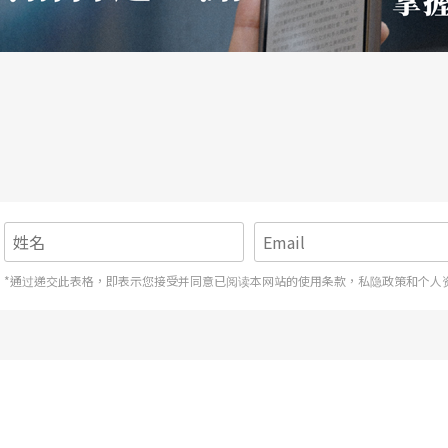
是，在她那张与小号手马沙利斯合作的
Baroque D
瑞内利和笛手竞技的描述。在音量与气长两方
的芭托与小号吧，人声无论在音量与均匀度（这是
居于弱势。那绝不是离麦克风远近的缘故。
好的水准太远。而大家都察觉，这离得国际巨星的
*通过递交此表格，即表示您接受并同意已阅读本网站的使用条款，私隐政策和个人
隆，获奖之多（五次葛莱美奖，六个荣誉博士），
虚名吗？芭托的红极一时，除歌声以外，姣美可
放大效应。然而这不必由我们来揣测。还是回到演