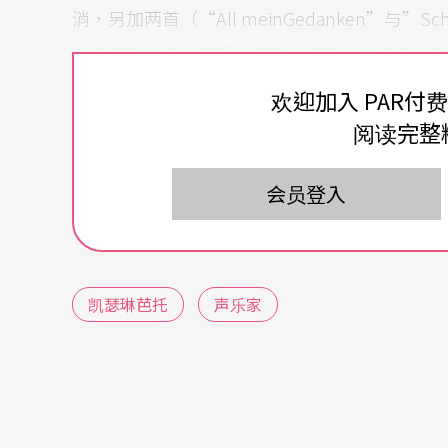
消，另加两首（“All meinGedanken”与”S
少三首歌中断，最后一首歌﹙那是她的拿手﹚
成。其实每一首歌她的伴奏都把谱子摆在钢琴
欢迎加入 PAR付
去。
阅读完整
最大的失望当然还是歌唱本身。我观察到的听
会员登入
次不仅限于向来陈义较高的声乐家们。大概听
生像是业余歌手。其实国家音乐厅的放大效果
早有传闻她在大都会歌剧院是夹带小蜜蜂上场
凯瑟琳芭托
声乐家
预期与现场落差大，不是芭托的错？
不是标新立异，我诚心想为芭托辩护。名无幸
一下听众的心理，批评的尺度，还有「芭托现