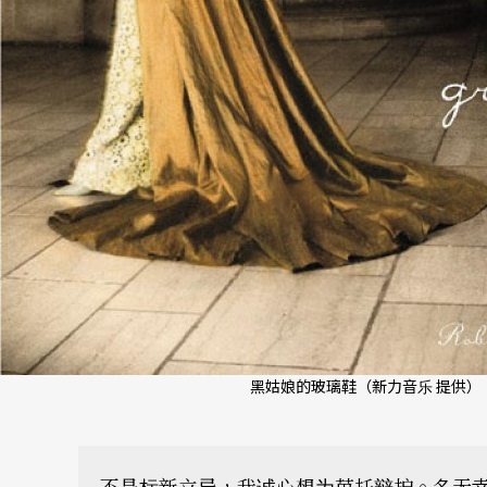
黑姑娘的玻璃鞋（新力音乐 提供）
不是标新立异，我诚心想为芭托辩护。名无