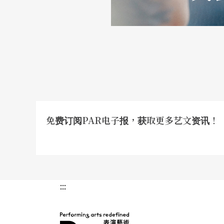
美声歌手应有的紧密结棍的身躯共鸣。有趣的
uet
唱片说明里，记录了音乐史家对阉人歌手法
面，法瑞内利都压倒性地获胜。但听听唱片里
比音量气量都更重要的艺术标准）上，都明显
没有离她最好的水准太远
换句话说，芭托在台北的表现，并没有离她最
免费订阅PAR电子报，获取更多艺文资讯！
水准很远。
但这误判又不全是听者之错，以芭托的声誉之
人人都会抱著最高的期望。都只是媒体制造的
:::
人，仪态万千或是一个重要因素。肤色或更有
唱会现场吧。