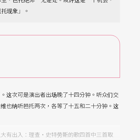
芭托现象」。
了。这次可是演出者出场晚了十四分钟。听众们交
在维也纳听芭托两次，各等了十五和二十分钟。这
上大有出入︰理查‧史特劳斯的歌四首中三首取