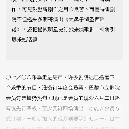
作，可见鼓励新剧作之用心良苦。而夏特雷剧
院不但邀来多明哥演出《大鼻子情圣西哈
诺》，还把摇滚明星史汀找来演歌剧，料将引
爆乐迷话题！
○七／○八乐季走进尾声，许多剧院迷已追著下一
个乐季的节目，准备订年度会员票。巴黎市立剧院
会员订票情势热烈，现已是会员的观众六月二日起
有优先订票权，至少要订四场演出，才能以会员方
式订票。一般新加入的观众则要等到七月十六日才
开始受理。选节目时要同时在订购表格上填三个出