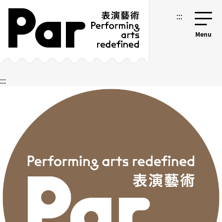
跳到主要内容区块
网站导览
:::
:::