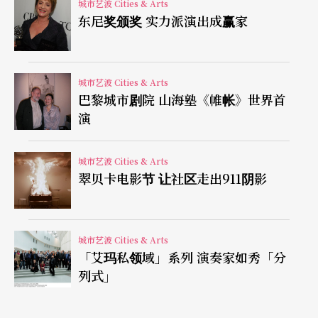
城市艺波 Cities & Arts
下乐季排有「向罗宾斯致敬」节目）。舞蹈部分多
东尼奖颁奖 实力派演出成赢家
为外国团：阿根廷的歌舞探戈Tanguera、澳大利亚
芭蕾舞团、玛莎．葛兰姆舞蹈团、艾文．艾利美国
舞蹈剧场；日本「鼓童」亦应邀在下乐季演出。
城市艺波 Cities & Arts
巴黎城市剧院 山海塾《帷帐》世界首
演
巴黎两座歌剧院，节目繁多购票服务佳
巴黎歌剧院拥有歌尼耶和巴士底二座剧院，节目繁
城市艺波 Cities & Arts
翠贝卡电影节 让社区走出911阴影
多，订会员票的方式是设计配好日期供观众选择，
弹性低。好处则是可分期付款。全年当中，歌剧院
的网路订票服务十分方便，可选免费寄达家中或现
城市艺波 Cities & Arts
「艾玛私领域」系列 演奏家如秀「分
场取票，服务佳。○八／○九乐季排了十八个歌剧
列式」
制作，包括André Engel执导的雅纳杰克《小小狡猾
狐狸》、彼得．谢勒（Peter Sellars）执导的华格纳