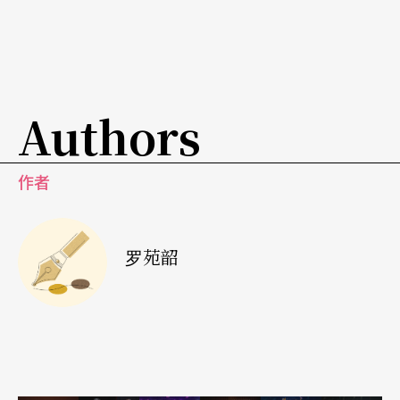
《崔斯坦与伊索德》、Luc Bondy执导歌剧院委托P
hilippe Boesmans创作的世界首演歌剧《柏根地公
主伊凡恩》、罗伯．威尔森（Robert Wilson）执导
Authors
并负责布景的浦契尼《蝴蝶夫人》、Luc Bondy又
另执导莫札特《伊多美聂欧》等等。本乐季邀请外
作者
国舞团驻演，受邀团体为纽约市立芭蕾舞团和中国
芭蕾舞团。为庆祝巴士底剧院成立二十周年，特别
罗苑韶
委请艺术家Amselm Kiefer制作一装置作品，将于明
年七月完成并揭幕。见歌剧院网站http://www.oper
adeparis.fr/可慢慢欣赏节目表。
巴黎其他演艺厅堂如音乐城、夏佑剧院、普雷耶音