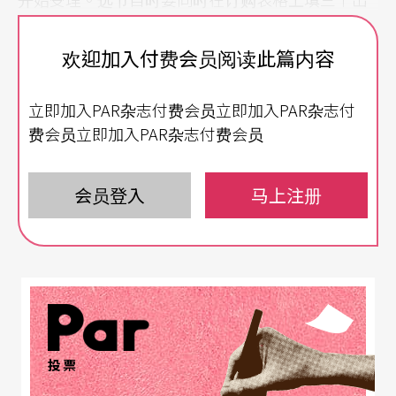
席演出日期，全数以邮寄方式处理，剧院强调以邮
欢迎加入付费会员阅读此篇内容
件抵达先后处理订票。剧院的舞蹈节目经常是热门
抢手货，许多观众几乎是抢红了眼在六月初便迅速
立即加入PAR杂志付费会员立即加入PAR杂志付
寄出订购表格另夹带一张支票。巴黎市立剧院固定
费会员立即加入PAR杂志付费会员
观众群六月的问候语即是：你寄了没？
会员登入
马上注册
市立剧院
鼓励新剧作，
夏特雷剧院
邀史汀演歌剧
○八／○九的舞蹈节目包括碧娜．鲍许演出
Wissenl
and
（2000）年和二○○八年创作，沙夏．瓦兹则
是
Zweiland
（1997）和《宇宙走廊》（1996）。
法国编舞家有Nasser Martin-Gousset、莫妮耶（Ma
投票
thilde Monnier）和La Ribot、玛姬．玛汉、纳许