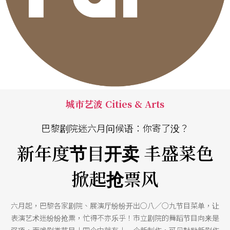
城市艺波 Cities & Arts
巴黎剧院迷六月问候语：你寄了没？
新年度节目开卖 丰盛菜色
掀起抢票风
六月起，巴黎各家剧院、展演厅纷纷开出○八／○九节目菜单，让
表演艺术迷纷纷抢票，忙得不亦乐乎！市立剧院的舞蹈节目向来是