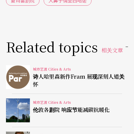
夏特雷剧院
大鼻子情圣西哈诺
强烈。
夏特雷剧院的文宣风格近二年来变得活泼许多，新
乐季节目表是线圈红皮小记事本模样，容易携带、
实用。令人眼睛一亮的是摇滚歌星史汀（Sting）参
Related topics
相关文章
与歌剧
Welcome to the Voice
演出，男高音多明哥
在歌剧《大鼻子情圣西哈诺》中担纲演要角。明年
城市艺波 Cities & Arts
六月世界首演的四幕歌剧《田园》由Gérard Pesson
诗人哈里森新作Fram 展现深刻人道关
作曲、Pierrick Sorin导演，采用十七世纪故事〈Ast
怀
rée〉为剧本，据料届时将邀请流行歌手参与，制造
城市艺波 Cities & Arts
话题。继本乐季《西城故事》演出成功的热潮，下
伦敦各剧院 响应节能减碳抗暖化
乐季再排伯恩斯坦和编舞家罗宾斯的合作作品
On th
e Town
。（值罗宾斯去世十周年纪念，巴黎歌剧院