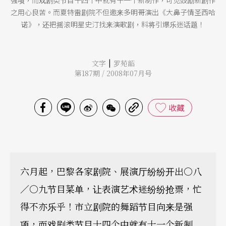
强项，而戏剧类节目十四个中就有十一个新制作，可见鼓励新剧作
之用心良苦。而夏特雷剧院不但邀来多明哥演出《大鼻子情圣西哈
诺》，还把摇滚明星史汀找来演歌剧，料将引爆乐迷话题！
|
文字
罗苑韶
第187期 / 2008年07月号
收藏
六月起，巴黎各家剧院、展演厅纷纷开出○八
／○九节目菜单，让表演艺术迷纷纷抢票，忙
得不亦乐乎！市立剧院的舞蹈节目向来是强
项，而戏剧类节目十四个中就有十一个新制