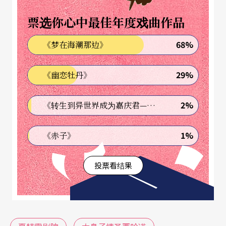
（Josef Nadj）等演出新作，比利时法兰德斯帮固定
票选你心中最佳年度戏曲作品
来此演出的包括Alain Platel、Jan Fabre（总有令人
68%
《梦在海潮那边》
吃惊的点子）、Wim Vandekeybus、姬尔美可（An
ne Teresa De Keersmaeker）、Koen Augustijne
29%
《幽恋牡丹》
n、Wayn Traub等发表新作，另外如Sidi Larbi Cher
kaoui排旧作《起源》
Origine
、Peeping Tom也带
2%
《转生到异世界成为嘉庆君—发现我的祖先是诈骗集团!?》
来旧作品。每次出手都受瞩目的阿喀郎．汗（Akra
1%
《赤子》
m Khan）找女演员茱丽叶．毕诺许跳双人舞！其他
有印度女编舞家Shantala Shivalingappa、越南的Ea
投票看结果
Sola等等，至此名单还没列完，相信你已不得不信
服其节目阵容坚强。另外，戏剧节目共十四个制
作，其中有十一个是新创作，显示鼓励创作的意愿