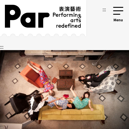
跳到主要内容区块
网站导览
:::
:::