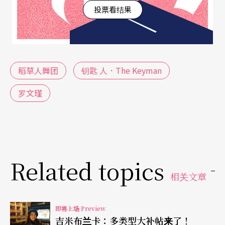
投票看结果
的各种情绪，都可能是现代社会中，每个人内心的
投影。
双面舞台表里人生
关键钥匙挖掘内心阴暗
稻草人舞团
钥匙 人．The Keyman
运用肢体语言传达抽象情绪是困难的，罗文瑾为此
罗文瑾
作了许多尝试，如：为了表达爸爸在家庭中的权威
性，让爸爸和女儿们连结在一起，由爸爸主导动
作，女儿们跟著反应；小女孩没有存在感，以总是
找不到重心、晕眩的感觉来表现；利用手指不停弹
Related topics
动，表示内心焦虑；不停轻摇头，表示内心不安。
相关文章
而关键的钥匙是挖掘这个家庭每个人内心阴暗面，
即将上场 Preview
开启角色隐性人格，引导角色呈现肢体，负责演出
吉米布兰卡：多类型大补帖来了！