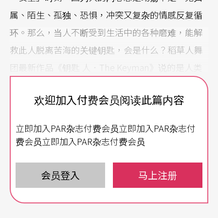
属、陌生、孤独、恐惧，冲突又复杂的情感反复循
环。那么，当人不断受到生活中的各种磨难，能解
救此人脱离苦海的关键钥匙，会是什么？稻草人舞
团最新作品《钥匙 人．The Keyman》说的是人类
内心潜藏的各种负面感受，展现现代人类内心痛苦
欢迎加入付费会员阅读此篇内容
和矛盾，但究竟是什么样的关键，让人崩溃，进而
使痛苦升华，获得解脱？
立即加入PAR杂志付费会员立即加入PAR杂志付
费会员立即加入PAR杂志付费会员
用生活小动作发展
舞出人心中的苦难挣扎
「家庭是形塑一个人性格的主要场所，在家庭里发
会员登入
马上注册
生的事情会影响人格与个性发展。」稻草人舞团艺
术总监罗文瑾，透过生活中观察人、事、物细节，