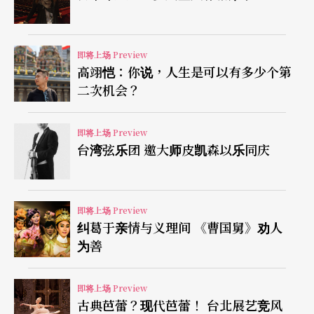
关键钥匙的舞者，脸将被隐藏，身体也会被风衣覆
盖，而这个「钥匙」或许是人、或许是物，则有待
观众诠释。
即将上场 Preview
高翊恺：你说，人生是可以有多少个第
二次机会？
这次舞台的设计也相当特别，以一张大桌子为主的
两面式舞台，下方有架高的底台，底台设有通道，
即将上场 Preview
让舞者能够自由左右穿梭，观众将被安排在舞台两
台湾弦乐团 邀大师皮凯森以乐同庆
边观赏表演。每个看似正常的生活底下，多少都有
失序的成份，最后，究竟谁能拥有可以逃离现状的
即将上场 Preview
关键钥匙？
纠葛于亲情与义理间 《曹国舅》劝人
为善
即将上场 Preview
古典芭蕾？现代芭蕾！ 台北展艺竞风