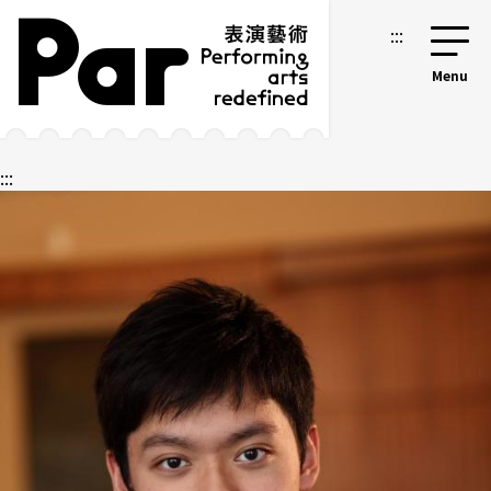
跳到主要内容区块
网站导览
:::
:::