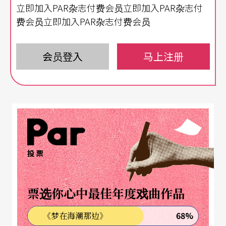
立即加入PAR杂志付费会员立即加入PAR杂志付
费会员立即加入PAR杂志付费会员
魅力来自其对音乐内涵的独立思考
近年来，曾宇谦陆续于各大国际大赛获奖、受邀演
会员登入
马上注册
出、灌录专辑，从一位神童逐渐成长为一位成熟的
演奏家。在廿岁前夕，他将送给自己与乐迷一份成
年大礼，首次站在国家音乐厅接受独奏会的考验。
对小提琴独奏会而言，比起百人席位的国家演奏
厅，千人席位的国家音乐厅确实更具难度，但也更
投票
能突显曾宇谦的国际级演奏魅力。
票选你心中最佳年度戏曲作品
曾宇谦的魅力绝不仅在于他是「台湾之光」或是
「音乐神童」，其对于音乐内涵的独立思考，更是
68%
《梦在海潮那边》