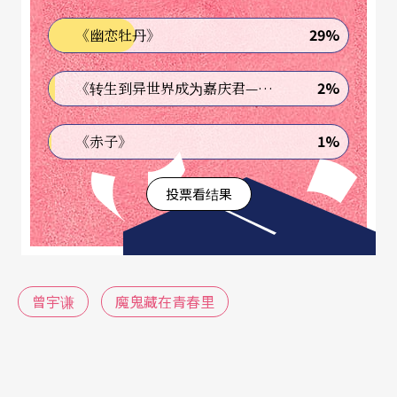
他近年来大放异彩的重要原因。身为一位「神
29%
《幽恋牡丹》
童」，曾宇谦自幼即展现傲视群雄的精准技巧，炫
技作品更是他征战沙场的绝佳利器。但他不因此自
2%
《转生到异世界成为嘉庆君—发现我的祖先是诈骗集团!?》
满或画地自限，除了积极拓展各类型曲目之外，更
在音乐诠释上下足功夫。二○一一年柴科夫斯基大
1%
《赤子》
赛第一轮赛程中，他挑战了巴赫无伴奏极为艰涩的
投票看结果
《第三号奏鸣曲》之慢板与赋格乐章，其稳健台风
与清晰分明的多声部层次，获得在场听众一致好
评；他的帕格尼尼《第五号随想曲》更是一绝，虽
然现代演奏者多以跳弓演奏这首乐曲，以达到更快
曾宇谦
魔鬼藏在青春里
的演奏速度，但他却选择重现帕格尼尼当年的丰
采，以更困难的抛弓演绎，技惊全场。二○一二年
伊莉莎白皇后大赛决赛中，相较于大多选手选择的