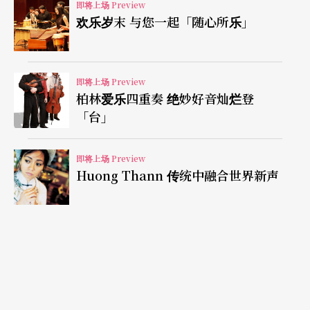
即将上场 Preview
更带来近年来积极专研的法国曲目──拉威尔的《G
欢乐岁末 与您一起「随心所乐」
大调第二号小提琴奏鸣曲》，他不但在伊莉莎白皇
后大赛决赛中拉奏此曲，更因为细腻的音色变化与
多面向的戏剧张力，获得第一张唱片合约。对于一
即将上场 Preview
柏林爱乐四重奏 绝妙好音灿烂登
位全方位的小提琴家而言，德奥派作品绝对是必备
「台」
曲目，曾宇谦也将演奏贝多芬的经典之作《克罗采
奏鸣曲》，该作品尽显协奏曲般的王者霸气，对于
即将上场 Preview
Huong Thann 传统中融合世界新声
台上演奏者与台下听众而言，都是极为过瘾的音乐
盛宴。