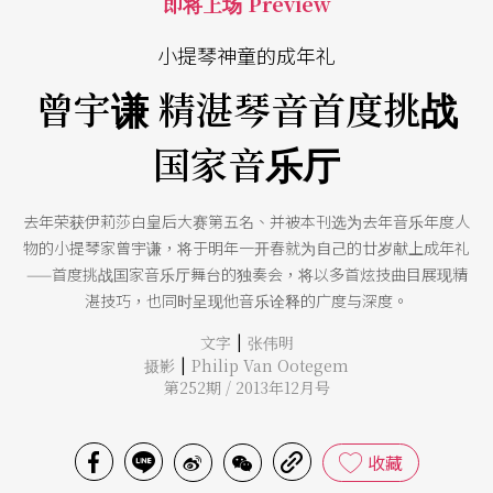
即将上场 Preview
小提琴神童的成年礼
曾宇谦 精湛琴音首度挑战
国家音乐厅
去年荣获伊莉莎白皇后大赛第五名、并被本刊选为去年音乐年度人
物的小提琴家曾宇谦，将于明年一开春就为自己的廿岁献上成年礼
——首度挑战国家音乐厅舞台的独奏会，将以多首炫技曲目展现精
湛技巧，也同时呈现他音乐诠释的广度与深度。
|
文字
张伟明
|
摄影
Philip Van Ootegem
第252期 / 2013年12月号
收藏