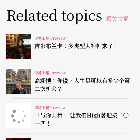
炫技协奏曲，他选择的却是更沉稳内敛的布拉姆
Related topics
相关文章
斯，其超龄的成熟诠释，见证了他不再只是一位
「炫技神童」。
即将上场 Preview
吉米布兰卡：多类型大补帖来了！
独奏会展现精湛技巧与深广诠释
这次独奏会不但能充分展现曾宇谦的高超技术，更
即将上场 Preview
能呈现其音乐诠释的广度与深度。塔替尼《魔鬼的
高翊恺：你说，人生是可以有多少个第
颤音》及萨拉沙泰《流浪者之歌》皆为著名的炫技
二次机会？
作品，之中更富含优美悦耳的旋律，一直是最受乐
即将上场 Preview
迷喜爱的经典曲目。萨拉沙泰《安德鲁西亚浪漫
「与你共舞」 让我们High著迎接二○
曲》洋溢著浓厚迷人的西班牙风味，其舞曲韵律令
一四！
人不禁随之起舞。除了这些「小品」之外，曾宇谦