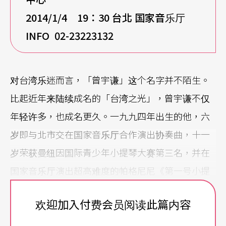
2014/1/4
19：30 台北 国家音乐厅
INFO 02-23223132
对台湾乐迷而言，「曾宇谦」这个名字并不陌生。
比起近年来陆续成名的「台湾之光」，曾宇谦不仅
年轻许多，也成名更久。一九九四年出生的他，六
岁即与北市交在国家音乐厅合作演出协奏曲，十一
岁荣获曼纽因国际青少年小提琴大赛第三名，并在
国家音乐厅演出超高难度的帕格尼尼《第一号小提
琴协奏曲》，震惊乐界。近两百年前帕格尼尼征服
欢迎加入付费会员阅读此篇内容
全欧的炫技曲目，竟然在一个国小学童的手中再
现，如何不令人瞠目结舌？