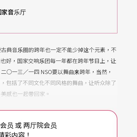
北 国家音乐厅
即使古典音乐圈的跨年也一定不能少掉这个元素，不
闹也好，国家交响乐团每一年都在跨年节目上，让
！二○一三／一四 NSO要以舞曲来跨年，当然，
目，包括了不同文化不同风格的舞曲，让听众除了
与美感也一起带回家。
费会员 或 两厅院会员
克《斯拉夫舞曲》的选粹。《斯拉夫舞曲》包含了
精彩内容！