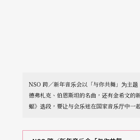
NSO 跨／新年音乐会以「与你共舞」为主
德弗札克、伯恩斯坦的名曲，还有金希文的
蝠》选段，要让与会乐迷在国家音乐厅中一