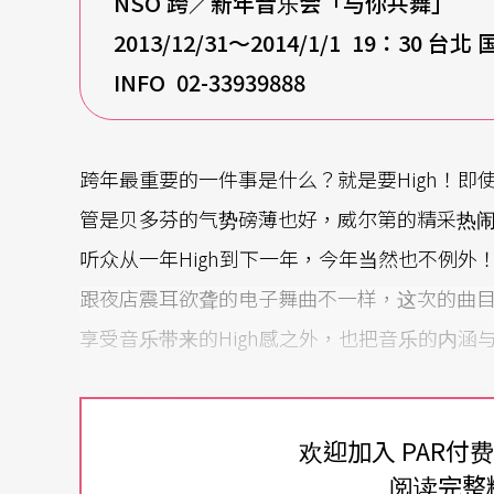
NSO
跨／新年音乐会「与你共舞」
2013/12/31
～2014/1/1 19：30 台
INFO 02-33939888
跨年最重要的一件事是什么？就是要High！
管是贝多芬的气势磅薄也好，威尔第的精采热
听众从一年High到下一年，今年当然也不例外
跟夜店震耳欲聋的电子舞曲不一样，这次的曲
享受音乐带来的High感之外，也把音乐的内涵
从经典到新作
舞动你的音乐细胞
欢迎加入 PAR付
今年跨年音乐会所要演出的曲目，包括德弗札
阅读完整