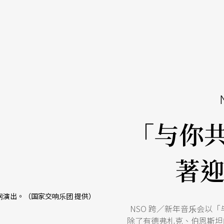
「与你共
著
演出。（国家交响乐团 提供）
NSO 跨／新年音乐会以
除了有德弗札克、伯恩斯坦