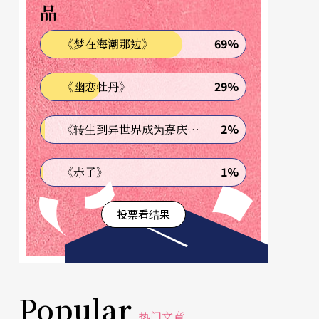
品
69%
《梦在海潮那边》
29%
《幽恋牡丹》
2%
《转生到异世界成为嘉庆君—发现我的祖先是诈骗集团!?》
1%
《赤子》
投票看结果
Popular
热门文章