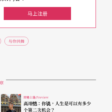
由德弗札克自己编成管弦乐曲，管弦乐的版本，更
还有伯恩斯坦「选自《西城故事》的交响舞曲」，
马上注册
《西城故事》里，而是伯恩斯坦自己将音乐剧《西
乐团演奏的组曲，因此在《西城故事》里，大家所
崭新的味道呈现，包括令人肩膀忍不住扭动的「曼
与你共舞
哼唱的动人爱情旋律，光是一套组曲里面就有多种
、由NSO委托台湾作曲家金希文所作的《眼窗之
人文省思及深刻内涵，对管弦乐曲的色彩也掌握精
章
约翰．史特劳斯的轻歌剧《蝙蝠》选段。少了声乐
道，《蝙蝠》最精采的故事，全部都发生在舞会
即将上场 Preview
高翊恺：你说，人生是可以有多少
动观众的节奏神经，然后一路带向高潮。声乐家们
个第二次机会？