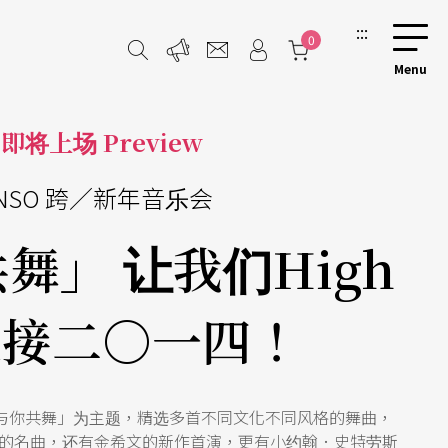
:::
0
即将上场 Preview
NSO 跨／新年音乐会
舞」 让我们High
迎接二○一四！
「与你共舞」为主题，精选多首不同文化不同风格的舞曲，
的名曲，还有金希文的新作首演，更有小约翰．史特劳斯