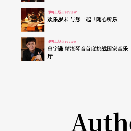
演唱的选段，也是轻歌剧里最受欢迎的段落，
即将上场 Preview
舞曲〉、欧洛夫斯基王子唱的霸气〈这是我的
欢乐岁末 与您一起「随心所乐」
的〈亲爱的侯爵大人〉等等，这些曲子看起来
巧同时还得看来悠游自在，这是一部充满戏谑
即将上场 Preview
定会充分发挥他们的喜剧才华，让座位上的观
曾宇谦 精湛琴音首度挑战国家音乐
厅
让音乐入心
伴你迎向新年曙光
台湾这一年走来纷纷扰扰，相信许多人都和我
好的音乐，总是能让我们暂时放下心中纠结，
纯净透明。年末，让我们聆听令人舞动的音乐
Auth
著轻巧的舞步，真心地期盼新年的曙光，照亮