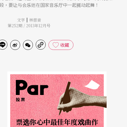
段，要让与会乐迷在国家音乐厅中一起摇动起舞！
|
文字
林慈音
第252期 / 2013年12月号
收藏
投票
票选你心中最佳年度戏曲作