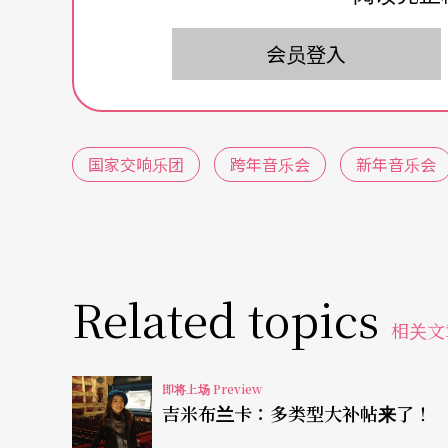
十六首短曲，原本是写给钢琴四手联弹，后来
将斯拉夫舞曲的节奏层次表现得更明显。曲目
会员登入
不要误会喔！这一组曲目并没有出现在音乐剧
城故事》里的音乐，拿出来重新写一套给管弦
熟悉的旋律和片段，都会在这一套组曲里面以
国家交响乐团
跨年音乐会
新年音乐会
波舞」、「恰恰」，当然也一定有令人忍不住
变化和风格，精采绝伦！还有很重要的国人作品
舞》也将在此世界首演，金希文作品向来充满
准，这次的全新创作也十分令人期待！
Related topics
相关文
当然，这场跨年音乐会的重头戏之一，就是小
家们的高歌低吟，跨年就好像少了那么一点味
即将上场 Preview
吉米布兰卡：多类型大补帖来了！
上，从〈序曲〉开始，热闹的音乐就会一直挑