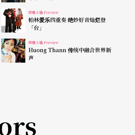
包括罗莎琳德假扮匈牙利贵族所唱的狂野〈匈牙利
即将上场 Preview
待客之道〉、还有女佣阿黛勒假扮女演员充满笑声
柏林爱乐四重奏 绝妙好音灿烂登
轻松，实际上对歌手来说都是挑战，在发挥歌唱技
「台」
和幽默的轻歌剧，当晚声乐家们，乐团和合唱团一
即将上场 Preview
众爆笑连连，欢笑不断！
Huong Thann 传统中融合世界新
声
一样，时有抑郁，时有愤怒，时有不甘，然而，美
将烦恼放在外面，让音乐进入心里，仿佛人也变得
，也许在回家的路上，你会带著些许醉意，脚尖跳
ors
过去的黑暗。