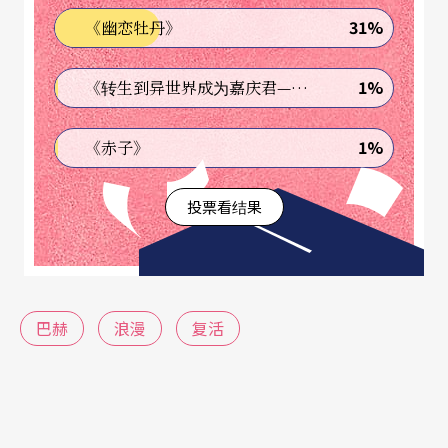
31%
《幽恋牡丹》
指挥与管风琴学成归国，虽在台湾乐迷间尚未有名
气，但一定能听到属于德国正统的巴赫！下半场由
1%
《转生到异世界成为嘉庆君—发现我的祖先是诈骗集团!?》
江靖波指挥布鲁克纳，获得首届国际萧提指挥大赛
第三奖的他，足迹世界获各方佳评，究竟这次会让
1%
《赤子》
我们听到什么样的布鲁克纳呢？
投票看结果
多久没有洗涤自己的灵魂了呢？抛开过去的音乐经
验，把期待拿掉地进入音乐厅，你就会发现，音乐
在对你说话，让音乐如实地揭露它自己吧！
巴赫
浪漫
复活
文字｜陈泰吉，24岁，东吴大学音乐系学生，最常