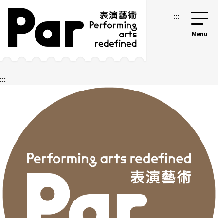
跳到主要内容区块
网站导览
:::
:::