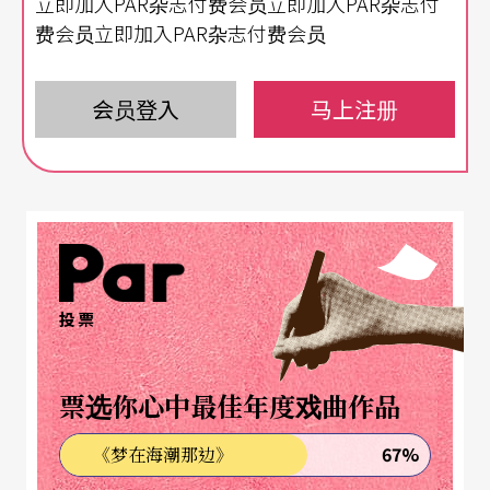
立即加入PAR杂志付费会员立即加入PAR杂志付
难能可贵。而今年很幸运的，乐兴之时管弦乐团将
费会员立即加入PAR杂志付费会员
演出「巴赫清唱剧」！
本场音乐会的另一首作品是布鲁克纳第四号交响曲
会员登入
马上注册
《浪漫》，是布鲁克纳惯用大编制的管弦乐作品，
长度相当长！但这只是绝对长度。其音乐特征在
于，易辨的音乐单位将时常反复，往往使听者能进
入一种飘然的高度，离开人世间的尘杂。所以布鲁
克纳作品的长度，并不属于人间，而是「神性的长
投票
度」。
票选你心中最佳年度戏曲作品
乐兴之时在总监江靖波的带领下，音乐上的要求皆
十分挑剔。上半场由客席指挥悟朗演出「巴赫清唱
67%
《梦在海潮那边》
剧」，身为排湾族人，近年自德国拜鲁特主修合唱