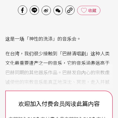
收藏
这是一场「神性的洗涤」的音乐会。
在台湾，我们很少接触到「巴赫清唱剧」这种人类
文化最重要遗产之一的音乐，它的音乐涵养远高于
巴赫同期的其他器乐作品。巴赫发自内心的宗教虔
诚使他的宗教音乐能真正地深沈、冥思，走入并撼
动聆赏者内心深处。尽管你我不具西方宗教的背
景，依然能透过音乐感受到巴赫那份无比真虔的内
欢迎加入付费会员阅读此篇内容
心。能够在台湾听到现场演奏的巴赫清唱剧，实属