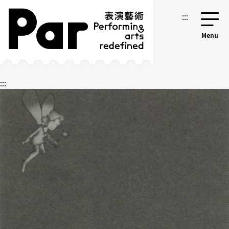
跳到主要内容区块
网站导览
:::
:::