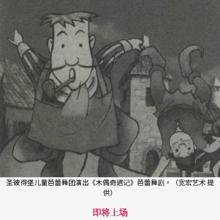
圣彼得堡儿童芭蕾舞团演出《木偶奇遇记》芭蕾舞剧。（宽宏艺术 提
供）
即将上场