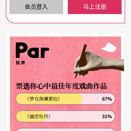
会员登入
马上注册
投票
票选你心中最佳年度戏曲作品
67%
《梦在海潮那边》
31%
《幽恋牡丹》