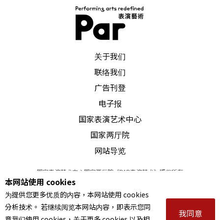
PAR 表演艺术杂志
关于我们
联络我们
广告刊登
电子报
国家表演艺术中心
国家两厅院
网站导览
国家表演艺术中心国家两厅院《PAR表演艺术》版权所有
本网站使用 cookies
©
2022
Performing arts redefined. All Rights Reserved
为提供您更多优质的内容，本网站使用 cookies
统一编号 Tax Id number 00973926
分析技术。 若继续阅览本网站内容，即表示您同
本站所提供相关演出资讯，如有异动应以主办单位公告为准。
我同意
意我们使用 cookies，关于更多 cookies 以及相
服务条款
｜
隐私权声明
｜
著作权声明