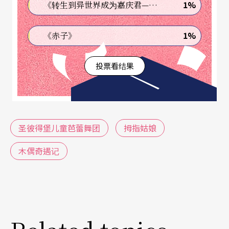
1%
《转生到异世界成为嘉庆君—发现我的祖先是诈骗集团!?》
1%
《赤子》
投票看结果
圣彼得堡儿童芭蕾舞团
拇指姑娘
木偶奇遇记