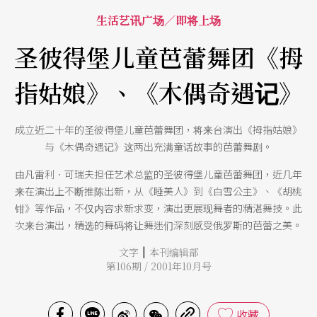
生活艺讯广场／即将上场
圣彼得堡儿童芭蕾舞团《拇
指姑娘》、《木偶奇遇记》
成立近二十年的圣彼得堡儿童芭蕾舞团，将来台演出《拇指姑娘》
与《木偶奇遇记》这两出充满童话故事的芭蕾舞剧。
由凡雷利．可瑞夫担任艺术总监的圣彼得堡儿童芭蕾舞团，近几年
来在演出上不断推陈出新，从《睡美人》到《白雪公主》、《胡桃
钳》等作品，不仅内容求新求变，演出更展现舞者的精湛舞技。此
次来台演出，精选的舞码将让舞迷们深刻感受俄罗斯的芭蕾之美。
|
文字
本刊编辑部
第106期 / 2001年10月号
收藏