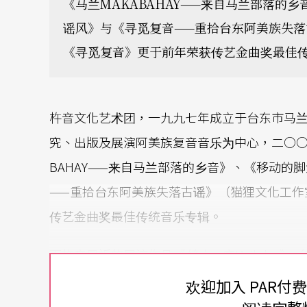
《马兰MAKABAHAY——来自马兰部落的
谣风》与《寻觅复音——重拾台东阿美族失
《寻觅复音》更于前年荣获传艺金曲奖最佳
杵音文化艺术团，一九九七年成立于台东市马
究、出版及展演阿美族复音音乐为中心，二○○
BAHAY——来自马兰部落的乡音》、《移动的
——重拾台东阿美族失落古谣》（猫狸文化工作
传艺金曲奖最佳传统音乐专辑。
而杵音最近的展演作品《
墙上
。痕Mailulay
五大作品，回到部落族人的家空间和生命史，
欢迎加入 PAR付
墙壁的洞，叙述记忆，微观部落生活、社会情