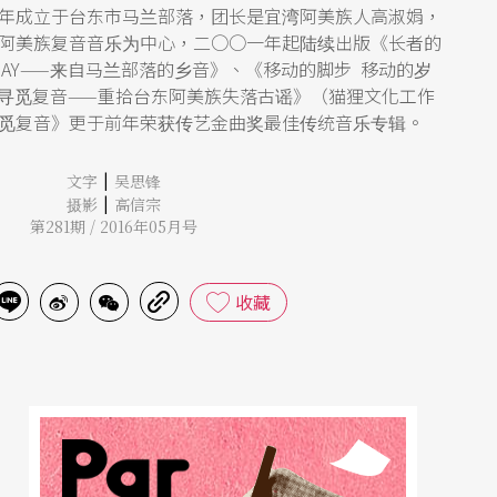
年成立于台东市马兰部落，团长是宜湾阿美族人高淑娟，
阿美族复音音乐为中心，二○○一年起陆续出版《长者的
AHAY——来自马兰部落的乡音》、《移动的脚步 移动的岁
《寻觅复音——重拾台东阿美族失落古谣》（猫狸文化工作
觅复音》更于前年荣获传艺金曲奖最佳传统音乐专辑。
|
文字
吴思锋
|
摄影
高信宗
第281期 / 2016年05月号
收藏