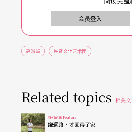
阅读完整
织出这一场关于追忆，关于部落逐渐消亡的哀
会员登入
成功天主堂
沿台十一线，由市区驱车往北，抵达成功天主
高淑娟
杵音文化艺术团
堂。
这一天，她载著我和摄影，去与她生活、创作
主堂。她的父亲做了五十多年的传教士，是同
时候，教会发放救济品时，譬如衣服，父亲都
Related topics
相关文
用。教会，也给她自信：「国小时，班上汉人
堂看到每个族群的人，有各自的特色。」除了
特别企画 Feature
在教堂里。「也许是因为传教员的孩子要表现
绕远路，才回得了家