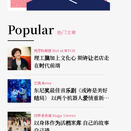
Popular
热门文章
两厅院橱窗 Hot at NTCH
理工脑加上文化心 期许让老店走
在时代前端
艺讯 News
东尼奖最佳音乐剧《或许是美好
结局》 以两个机器人爱情重新凝
视有限人生
四界看表演 Stage Viewer
以身体作为活档案库 自己的故事
自己说