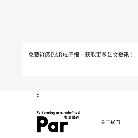
的族人，也有机会参加；也在弥撒过程置入原
饰等。
前年，杵音受邀至乔治亚共和国参与文化交流
已花费的庞大机票费及相关支出，可能因此付
完成这项不可能的任务，只能到教堂祷告，获
免费订阅PAR电子报，获取更多艺文资讯！
教会信仰的力量，近廿年来在杵音经费拮据、
马兰聚会所
:::
终点站则是出发地，马兰聚会所。
广义来说，移居台东平原（台东市）的阿美族
关于我们
张，逐渐外移。在新的马兰聚会所落成以后，
PAR 表演艺术杂志