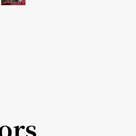
要去附近教友家里做弥撒，也常带我去。」她说。
献考证，西方宗教进入台东始自一八七五年基督教
宝桑（台东旧名）登陆行医。台东教会则创建于一
是怎么来的？几年前，摄影家范毅舜一本《海岸山
海而来的白冷会传教士，写下一则则饱含温度的故
，最终长眠于此。当地人称史神父为Pawli
指很粗。而他的农园，在他蒙主宠召以后，也改成
ors
的垂直中点，则有一片比东部小学校操场还小的空
会都把这片空地提供给部落举行丰年祭，教会与部