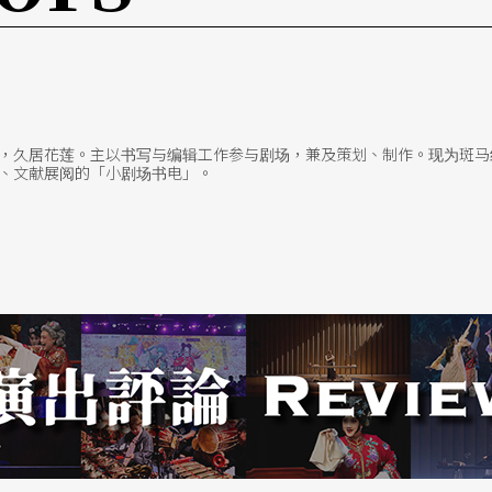
族人，对面海滩的河床是她童年玩乐的地方。近处，部
园就是族人的悼念之所。「我的生活世界就是教
，久居花莲。主以书写与编辑工作参与剧场，兼及策划、制作。现为斑马
、文献展阅的「小剧场书电」。
阿美族文化的研究及书写，自己的文化自己诠释，
公郭光也，嘉义农林末代参加甲子园的成员，其后
落文史，为部落文化留下诸多可贵的纪录。
员皆为教友，教堂每年会办丰年祭，但相较于连绵
，这样便可让移往都市工作，无法连续请好几天假