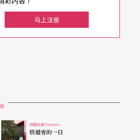
精彩内容！
悼会。
马上注册
堂之前，高淑娟团长说要先去载父亲，一起到教
息息相关的五个地方，结果两个是部落，三个是天
代的台东传教员当中最后退休的。高淑娟回忆，小
让别人先挑，剩下破陋的才轮到自己的四个女儿取
章
多，我也会被叫番仔，可是我不会自卑，可能在教
学校以外，高淑娟的起居空间、休闲空间大部分都
特别企画 Feature
好，我早祷都要到，晚上要领经，假日没放假，道
铁道旁的一日