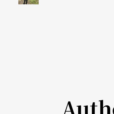
理班等都要参加，我都是主要成员。周日神父
据林建成《后山族群之歌》依台东教会历史文
长老教会李㾋牧师，从高雄搭船十四天，后于
九二四年。然而，像成功天主堂的这些教堂又
脉下的瑞士人》，为这群上个世纪五○年代渡
事。史泰南神父就在宜湾天主堂担任本堂神父许久
（香蕉）神父，因为他平日勤于农耕劳动，手
纪念墓园。
宜湾天主堂
Auth
宜湾天主堂在小小的山丘上，教堂与平地之间
地，在
宜湾多功能
活动中心尚未落成以前，教