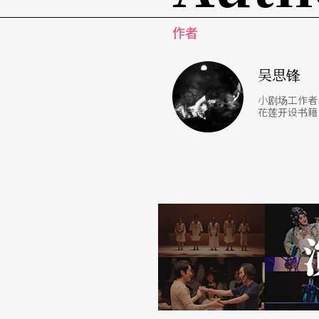
落的关系，几十年来紧紧相连。
作者
高淑娟即是宜湾部落（Sa' aniwan）阿美
落的墓园是几个族人分享出来的，除了家，墓
吴思锋
会、学校、社区。」高淑娟说。
小剧场工作者
花莲开设书籍
知名学者黄贵潮先生，即来自宜湾部落，他对
影响高淑娟甚钜。另一位影响她很多的人是公
推动东部棒运，同时专注调查研究马兰阿美部
马兰天主堂
回到台东市，先至马兰天主堂，杵音有几位成
数日的部落丰年祭，教堂则将天数缩短为一天