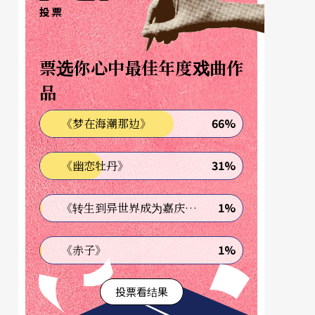
投票
票选你心中最佳年度戏曲作
品
66%
《梦在海潮那边》
31%
《幽恋牡丹》
1%
《转生到异世界成为嘉庆君—发现我的祖先是诈骗集团!?》
1%
《赤子》
投票看结果