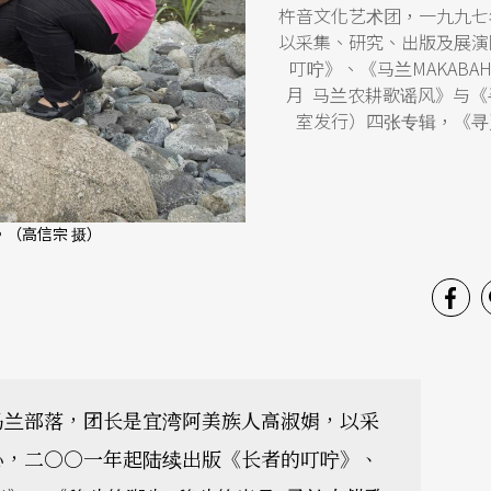
杵音文化艺术团，一九九七
以采集、研究、出版及展演
叮咛》、《马兰MAKAB
月 马兰农耕歌谣风》与
室发行）四张专辑，《寻
（高信宗 摄）
马兰部落，团长是宜湾阿美族人高淑娟，以采
心，二○○一年起陆续出版《长者的叮咛》、