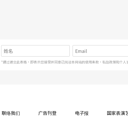
住民元素，比如奉献时是以小米奉献、穿著原民服
，出国前一周，乔治亚政府忽然要求杵音办签证，
诸流水。高淑娟说，那时很慌，除了到处想办法，
得安心的力量，相信一切都能解决。
*通过递交此表格，即表示您接受并同意已阅读本网站的使用条款，私隐政策和个人
遇到困难的时候，都是稳定一切的重心。
人皆属马兰地区，乃因六○年代以后城市发展扩
联络我们
广告刊登
电子报
国家表演
这个聚会所仍然是决定台东市各区阿美族丰年祭时