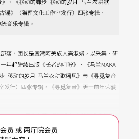
乡音》、《移动的脚步 移动的岁月 马兰农耕歌
落古谣》（猫狸文化工作室发行）四张专辑，
传统音乐专辑。
兰部落，团长是宜湾阿美族人高淑娟，以采集、研
一年起陆续出版《长者的叮咛》、《马兰MAKA
脚步 移动的岁月 马兰农耕歌谣风》与《寻觅复音
室发行）四张专辑，《寻觅复音》更于前年荣获
》（Mailulay，思念之意）则获入选台新艺术奖年度
从墙上各种物件，如奖状、月历、农具、工作服及
费会员 或 两厅院会员
境流变，族人的真实记忆加上复音的自由吟唱，交